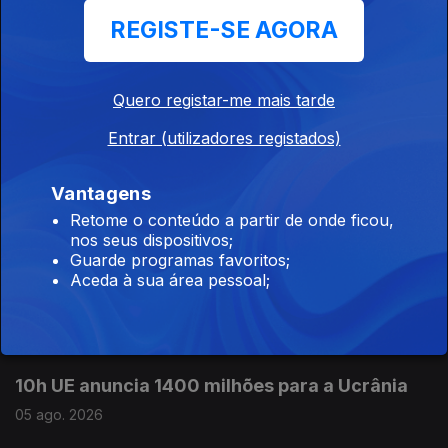
complicados diz especialista
REGISTE-SE AGORA
05 ago. 2026
Quero registar-me mais tarde
12h A taxa de desemprego foi de 5.3% no
Entrar (utilizadores registados)
segundo trimestre
05 ago. 2026
Vantagens
Retome o conteúdo a partir de onde ficou,
nos seus dispositivos;
11h Mais dois dias dados para concluir as
Guarde programas favoritos;
reapreciações dos exames
Aceda à sua área pessoal;
05 ago. 2026
10h UE anuncia 1400 milhões para a Ucrânia
05 ago. 2026