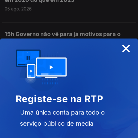
05 ago. 2026
15h Governo não vê para já motivos para o
×
afastamento de Marrocos da organização do
Mundial
05 ago. 2026
14h IL quer ouvir na AR várias personalidades
sobre o caso do atrelado
Registe-se na RTP
05 ago. 2026
Uma única conta para todo o
serviço público de media
13h Sem um reforço da defesa anti-aérea a
Ucrânia vai passar por momentos muitos