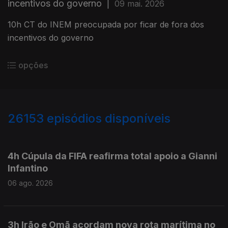
incentivos do governo
|
09 mai. 2026
10h CT do INEM preocupada por ficar de fora dos
incentivos do governo
opções
26153
episódios disponíveis
947028
946917
4h Cúpula da FIFA reafirma total apoio a Gianni
Infantino
06 ago. 2026
3h Irão e Omã acordam nova rota marítima no