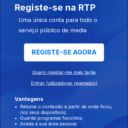
12h Garrafas e latas sem o símbolo Volta vão
Registe-se na RTP
poder continuar a ser vendidas até ao
esgotamento do stock
Uma única conta para todo o
06 ago. 2026
serviço público de media
11h 67 pessoas realojadas devido ao mau
REGISTE-SE AGORA
tempo nos Açores
06 ago. 2026
Quero registar-me mais tarde
Entrar (utilizadores registados)
10h Mau tempo na Ilha da Terceira
06 ago. 2026
Vantagens
Retome o conteúdo a partir de onde ficou,
nos seus dispositivos;
Guarde programas favoritos;
9h Os 60 anos da Ponte 25 de Abril
Aceda à sua área pessoal;
06 ago. 2026