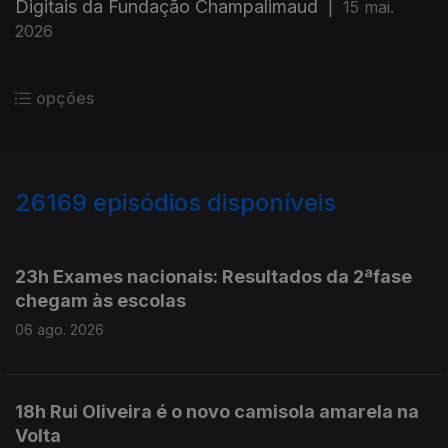
Digitais da Fundação Champalimaud
|
15 mai.
2026
opções
26169
episódios disponíveis
947139
947080
23h Exames nacionais: Resultados da 2ªfase
chegam às escolas
06 ago. 2026
18h Rui Oliveira é o novo camisola amarela na
Volta