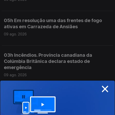
05h Em resolução uma das frentes de fogo
ativas em Carrazeda de Ansiães
09 ago. 2026
03h Incêndios. Província canadiana da
Colúmbia Britânica declara estado de
emergência
09 ago. 2026
×
04h Carneiro acusa Luís Montenegro de
mentir sobre as férias
09 ago. 2026