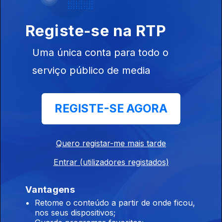
Registe-se na RTP
02h Polícia canadiana investiga possível
morte nos incêndios
Uma única conta para todo o
09 ago. 2026
serviço público de media
01h Fogo. Descida da temperatura pode ajudar
REGISTE-SE AGORA
combate em Carrazeda
09 ago. 2026
Quero registar-me mais tarde
Entrar (utilizadores registados)
00h Difícil acesso aos fogos complica
combate em Carrazeda
Vantagens
09 ago. 2026
Retome o conteúdo a partir de onde ficou,
nos seus dispositivos;