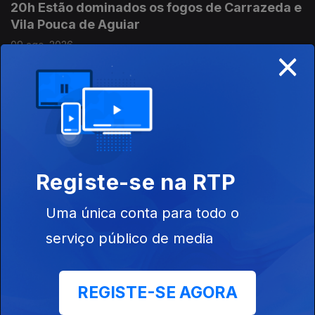
20h Estão dominados os fogos de Carrazeda e
Vila Pouca de Aguiar
09 ago. 2026
×
17h Combate favorável em Vila Pouca de
Aguiar
09 ago. 2026
Registe-se na RTP
16h Cerca de 190 bombeiros no incêndio de
Uma única conta para todo o
Vila Pouca de Aguiar
09 ago. 2026
serviço público de media
REGISTE-SE AGORA
15h Reforçados os meios no incêndio de Vila
Pouca de Aguiar