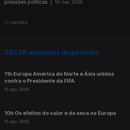
pressões políticas
|
16 mai. 2026
opções
26236
episódios disponíveis
947648
947578
11h Europa América do Norte e Ásia unidas
contra o Presidente da FIFA
10 ago. 2026
10h Os efeitos do calor e da seca na Europa
10 ago. 2026