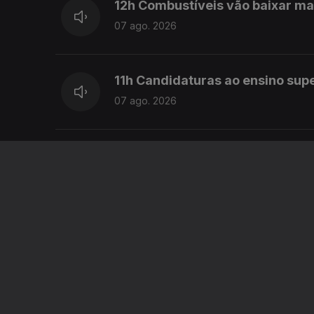
12h Combustíveis vão baixar ma
07 ago. 2026
11h Candidaturas ao ensino sup
07 ago. 2026
10h Mais de 60 mil candidatos a
07 ago. 2026
9h PS pede a Montenegro que 
07 ago. 2026
8h PS pede decisões ao Primeir