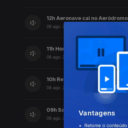
12h Aeronave cai no Aeródromo 
08 ago. 2026
11h Hong Kong: Incêndio que c
08 ago. 2026
10h Retorno: Chega considera i
08 ago. 2026
09h Saúde pública em Ceuta: M
Vantagens
08 ago. 2026
Retome o conteúdo a