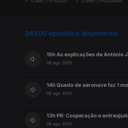
SOBRE O EPISÓDIO
SOBRE O PROGRAMA
26200
episódios disponíveis
947460
947298
15h As explicações de António 
08 ago. 2026
14h Queda de aeronave faz 1 mo
08 ago. 2026
13h PR: Cooperação e entreajud
08 ago. 2026