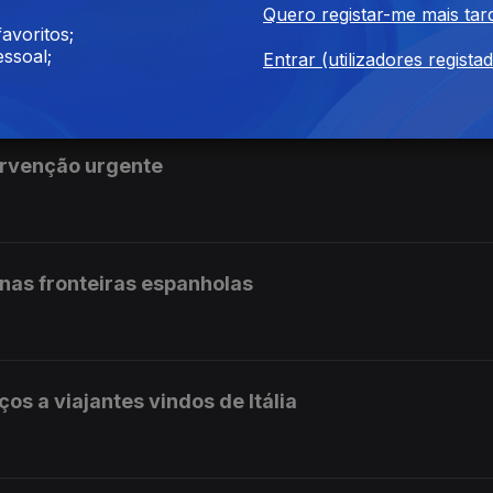
Quero registar-me mais tar
avoritos;
 assinaram o Acordo de Meca
ssoal;
Entrar (utilizadores regista
ervenção urgente
 nas fronteiras espanholas
ços a viajantes vindos de Itália