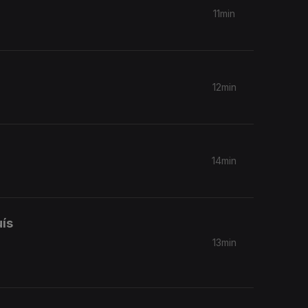
11min
12min
14min
uís
13min