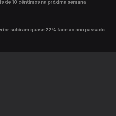
is de 10 cêntimos na próxima semana
erior subiram quase 22% face ao ano passado
o ensino superior
ponha ordem no governo
o-Ministro no caso Luís Neves