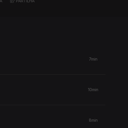
A
PARTILHA
7min
10min
8min