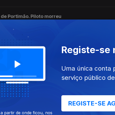
de Portimão. Piloto morreu
ausou 168 mortos começou com beata
Registe-se
Uma única conta 
rresponsável envio do diploma ao TC
serviço público d
édicos pedem intervenção urgente
REGISTE-SE A
 partir de onde ficou, nos