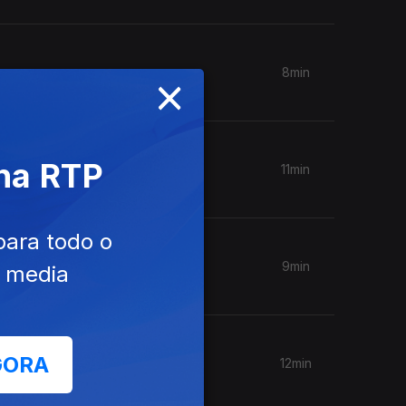
×
8min
 na RTP
11min
para todo o
9min
e media
GORA
12min