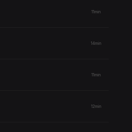
11min
14min
11min
12min