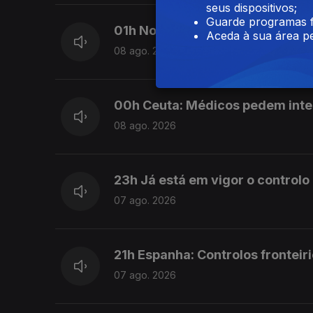
seus dispositivos;
Guarde programas f
01h No Médio Oriente 3 países
Aceda à sua área pe
08 ago. 2026
00h Ceuta: Médicos pedem int
08 ago. 2026
23h Já está em vigor o controlo
07 ago. 2026
21h Espanha: Controlos fronteiri
07 ago. 2026