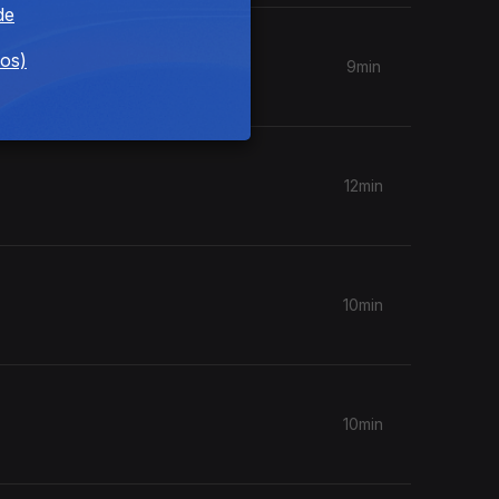
de
dos)
9min
12min
10min
10min