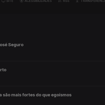
SITE
ACESSIBILIDADES
RSS
TRANSFERÊNCI
José Seguro
rto
a são mais fortes do que egoísmos