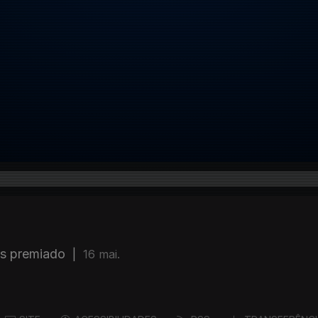
is premiado
|
16 mai.