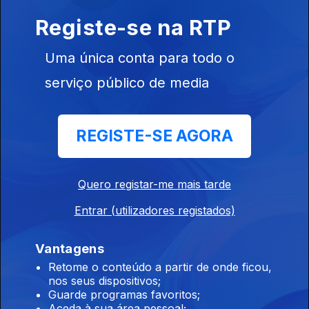
7h 7 mortos num tiroteio numa escola da
Registe-se na RTP
Tailândia
07 ago. 2026
Uma única conta para todo o
serviço público de media
5h Seguro apela a políticas públicas
duradouras
REGISTE-SE AGORA
07 ago. 2026
Quero registar-me mais tarde
4h "Ano perdido" diz o ex ministro da
Entrar (utilizadores registados)
educação sobre os exames
07 ago. 2026
Vantagens
Retome o conteúdo a partir de onde ficou,
nos seus dispositivos;
3h Caso Luís Neves. PR reitera preservação
Guarde programas favoritos;
das instituições
Aceda à sua área pessoal;