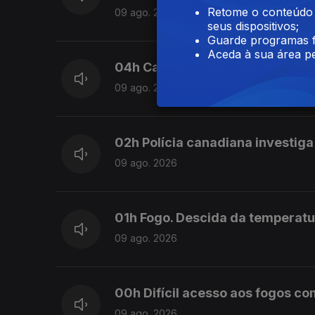
Retome o conteúdo a
09 ago. 2026
seus dispositivos;
Guarde programas f
Aceda à sua área pe
04h Carneiro acusa Luís Monten
09 ago. 2026
02h Polícia canadiana investiga
09 ago. 2026
01h Fogo. Descida da temperat
09 ago. 2026
00h Difícil acesso aos fogos c
09 ago. 2026