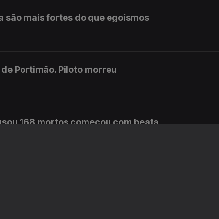
a são mais fortes do que egoísmos
de Portimão. Piloto morreu
ausou 168 mortos começou com beata
rresponsável envio do diploma ao TC