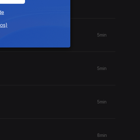
de
dos)
5min
5min
5min
8min