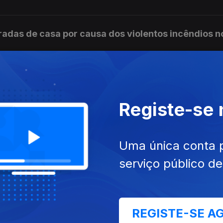
radas de casa por causa dos violentos incêndios n
a do título de campeão nacional de futebol
Registe-se
Uma única conta 
es de fogo ativas em Carrazeda de Ansiães
serviço público d
iana da Colúmbia Britânica declara estado de
REGISTE-SE A