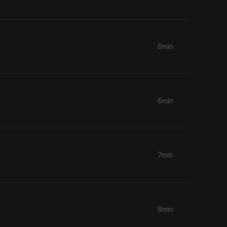
6min
6min
7min
8min