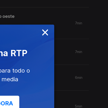
o oeste
7min
×
 na RTP
7min
para todo o
6min
e media
GORA
5min