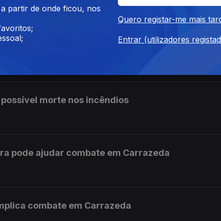
 partir de onde ficou, nos
Quero registar-me mais tar
avoritos;
ssoal;
Entrar (utilizadores regista
egro de mentir sobre as férias
 possível morte nos incêndios
ura pode ajudar combate em Carrazeda
omplica combate em Carrazeda