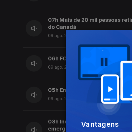
07h Mais de 20 mil pessoas reti
do Canadá
09 ago. 2026
06h FC Porto inicia hoje a defes
09 ago. 2026
05h Em resolução uma das frent
09 ago. 2026
03h Incêndios. Província canad
Vantagens
emergência