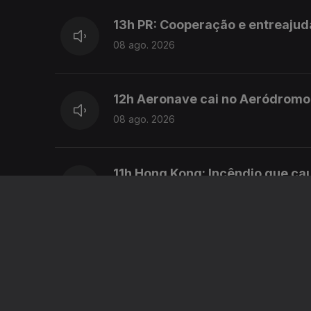
13h PR: Cooperação e entreajud
08 ago. 2026
12h Aeronave cai no Aeródromo 
08 ago. 2026
11h Hong Kong: Incêndio que c
08 ago. 2026
10h Retorno: Chega considera i
08 ago. 2026