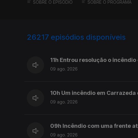
SOBRE O EPISÓDIO
SOBRE O PROGRAMA
26217
episódios disponíveis
947568
947503
11h Entrou resolução o incêndi
09 ago. 2026
10h Um incêndio em Carrazeda 
09 ago. 2026
09h Incêndio com uma frente a
09 ago. 2026