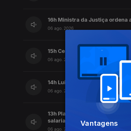
16h Ministra da Justiça ordena a
06 ago. 2026
15h Ceuta ainda não voltou à no
06 ago. 2026
14h Luís Neves vai ser julgado p
06 ago. 2026
13h Plataforma para os Direito
salarial
Vantagens
06 ago. 2026