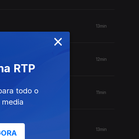
13min
×
12min
 na RTP
 PJ
para todo o
11min
e media
ação
13min
GORA