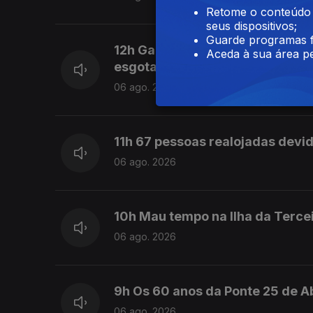
Retome o conteúdo a
seus dispositivos;
Guarde programas f
12h Garrafas e latas sem o símb
Aceda à sua área pe
esgotamento do stock
06 ago. 2026
11h 67 pessoas realojadas devi
06 ago. 2026
10h Mau tempo na Ilha da Terce
06 ago. 2026
9h Os 60 anos da Ponte 25 de Ab
06 ago. 2026