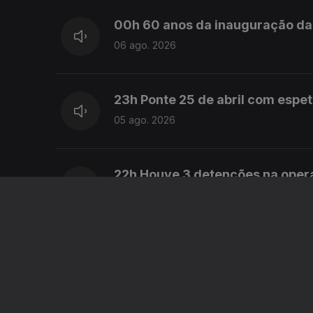
00h 60 anos da inauguração da 
06 ago. 2026
23h Ponte 25 de abril com espe
05 ago. 2026
22h Houve 3 detenções na ope
05 ago. 2026
21h MAI: Polémicas causam desco
05 ago. 2026