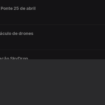
Ponte 25 de abril
táculo de drones
ração SkyDrop
nforto na Polícia Judiciária