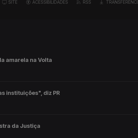
SITE
ACESSIBILIDADES
RSS
TRANSFERÊNCI
la amarela na Volta
 instituições", diz PR
istra da Justiça