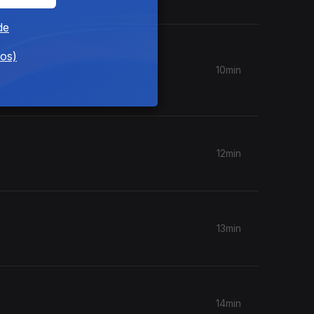
de
o
dos)
10min
12min
13min
14min