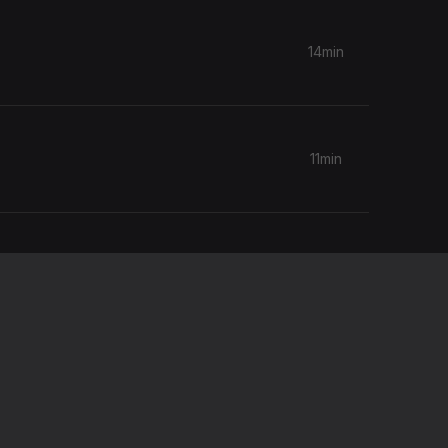
14min
11min
10min
10min