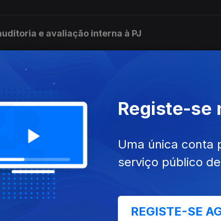
uditoria e avaliação interna à PJ
rmalidade diz responsável da região
Registe-se
elo Tribunal de Contas por infrações financeiras na
Uma única conta 
serviço público d
s das Mulheres saúda penalizações para discrimin
REGISTE-SE A