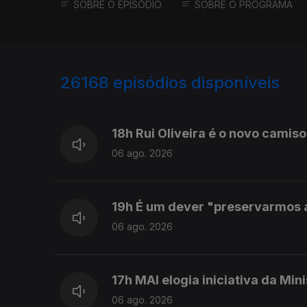
SOBRE O EPISÓDIO
SOBRE O PROGRAMA
26168
episódios disponíveis
947124
947063
18h Rui Oliveira é o novo camiso
06 ago. 2026
19h É um dever "preservarmos as
06 ago. 2026
17h MAI elogia iniciativa da Min
06 ago. 2026