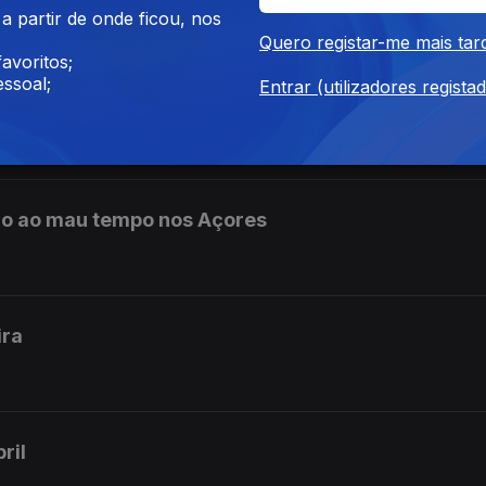
 partir de onde ficou, nos
Quero registar-me mais tar
avoritos;
olo Volta vão poder continuar a ser vendidas até a
ssoal;
Entrar (utilizadores regista
do ao mau tempo nos Açores
ira
ril