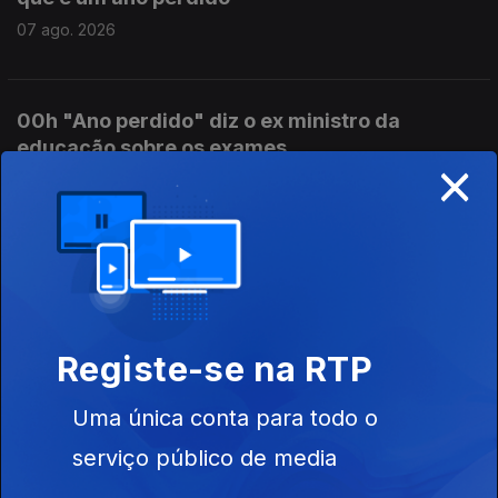
07 ago. 2026
00h "Ano perdido" diz o ex ministro da
educação sobre os exames
×
07 ago. 2026
23h Exames nacionais: Resultados da 2ªfase
chegam às escolas
06 ago. 2026
Registe-se na RTP
Uma única conta para todo o
18h Rui Oliveira é o novo camisola amarela na
Volta
serviço público de media
06 ago. 2026