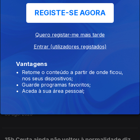
REGISTE-SE AGORA
19h É um dever "preservarmos as
instituições", diz PR
Quero registar-me mais tarde
06 ago. 2026
Entrar (utilizadores registados)
17h MAI elogia iniciativa da Ministra da Justiça
Vantagens
Retome o conteúdo a partir de onde ficou,
06 ago. 2026
nos seus dispositivos;
Guarde programas favoritos;
Aceda à sua área pessoal;
16h Ministra da Justiça ordena auditoria e
avaliação interna à PJ
06 ago. 2026
15h Ceuta ainda não voltou à normalidade diz