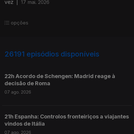
vez
|
17 mai. 2026
opções
26191
episódios disponíveis
947336
947231
22h Acordo de Schengen: Madrid reage à
decisão de Roma
07 ago. 2026
21h Espanha: Controlos fronteiriços a viajantes
vindos de Itália
07 ago. 2026