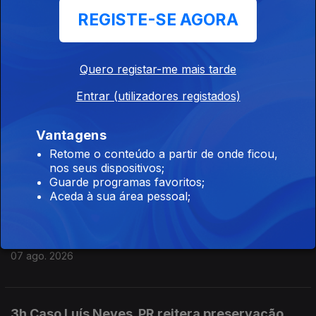
REGISTE-SE AGORA
7h 7 mortos num tiroteio numa escola da
Tailândia
07 ago. 2026
Quero registar-me mais tarde
Entrar (utilizadores registados)
5h Seguro apela a políticas públicas
Vantagens
duradouras
Retome o conteúdo a partir de onde ficou,
07 ago. 2026
nos seus dispositivos;
Guarde programas favoritos;
Aceda à sua área pessoal;
4h "Ano perdido" diz o ex ministro da
educação sobre os exames
07 ago. 2026
3h Caso Luís Neves. PR reitera preservação