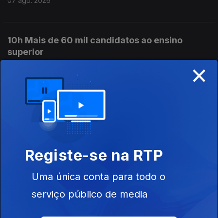
07 ago. 2026
10h Mais de 60 mil candidatos ao ensino
superior
×
07 ago. 2026
9h PS pede a Montenegro que ponha ordem no
governo
07 ago. 2026
Registe-se na RTP
8h PS pede decisões ao Primeiro-Ministro no
Uma única conta para todo o
caso Luís Neves
serviço público de media
07 ago. 2026