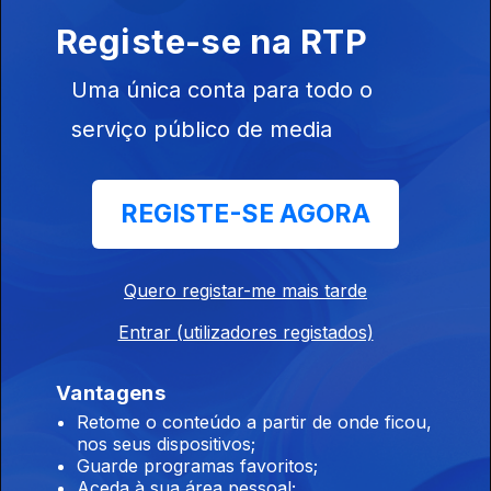
9h PS pede a Montenegro que ponha ordem no
Registe-se na RTP
governo
07 ago. 2026
Uma única conta para todo o
serviço público de media
8h PS pede decisões ao Primeiro-Ministro no
caso Luís Neves
REGISTE-SE AGORA
07 ago. 2026
Quero registar-me mais tarde
7h 7 mortos num tiroteio numa escola da
Entrar (utilizadores registados)
Tailândia
07 ago. 2026
Vantagens
Retome o conteúdo a partir de onde ficou,
nos seus dispositivos;
5h Seguro apela a políticas públicas
Guarde programas favoritos;
duradouras
Aceda à sua área pessoal;