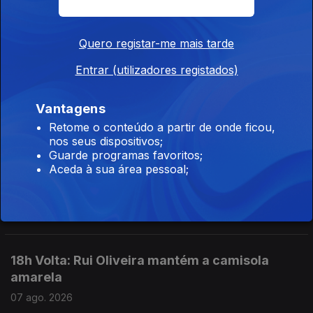
07 ago. 2026
Quero registar-me mais tarde
Entrar (utilizadores registados)
20h Dúvidas sobre lei do asilo enviadas para o
Constitucional
Vantagens
07 ago. 2026
Retome o conteúdo a partir de onde ficou,
nos seus dispositivos;
Guarde programas favoritos;
19h Seguro trava lei do retorno de
Aceda à sua área pessoal;
estrangeiros
07 ago. 2026
18h Volta: Rui Oliveira mantém a camisola
amarela
07 ago. 2026