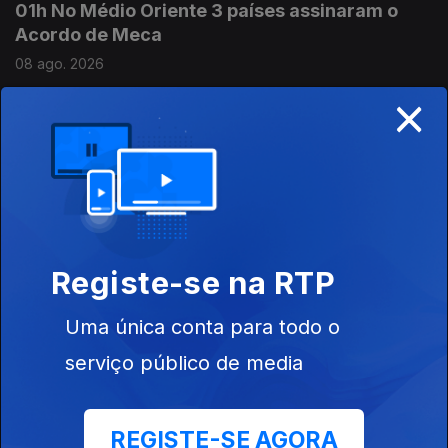
01h No Médio Oriente 3 países assinaram o
Acordo de Meca
08 ago. 2026
×
00h Ceuta: Médicos pedem intervenção
urgente
08 ago. 2026
Registe-se na RTP
23h Já está em vigor o controlo nas fronteiras
espanholas
Uma única conta para todo o
07 ago. 2026
serviço público de media
21h Espanha: Controlos fronteiriços a viajantes
REGISTE-SE AGORA
vindos de Itália