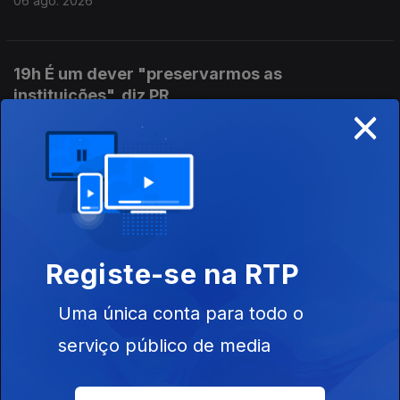
06 ago. 2026
19h É um dever "preservarmos as
instituições", diz PR
×
06 ago. 2026
17h MAI elogia iniciativa da Ministra da Justiça
06 ago. 2026
Registe-se na RTP
16h Ministra da Justiça ordena auditoria e
Uma única conta para todo o
avaliação interna à PJ
06 ago. 2026
serviço público de media