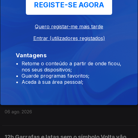
REGISTE-SE AGORA
15h Ceuta ainda não voltou à normalidade diz
responsável da região
06 ago. 2026
Quero registar-me mais tarde
Entrar (utilizadores registados)
14h Luís Neves vai ser julgado pelo Tribunal de
Contas por infrações financeiras na PJ
Vantagens
06 ago. 2026
Retome o conteúdo a partir de onde ficou,
nos seus dispositivos;
Guarde programas favoritos;
Aceda à sua área pessoal;
13h Plataforma para os Direitos das Mulheres
saúda penalizações para discriminação
salarial
06 ago. 2026
12h Garrafas e latas sem o símbolo Volta vão