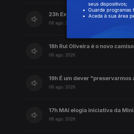
seus dispositivos;
Guarde programas f
23h Exames nacionais: Resulta
Aceda à sua área pe
06 ago. 2026
18h Rui Oliveira é o novo camiso
06 ago. 2026
19h É um dever "preservarmos as
06 ago. 2026
17h MAI elogia iniciativa da Min
06 ago. 2026