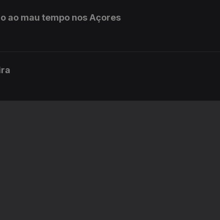
do ao mau tempo nos Açores
ira
ril
rise migratória