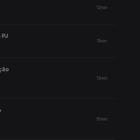
12min
 PJ
11min
ação
13min
o
10min