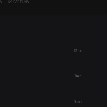
A
PARTILHA
13min
7min
8min