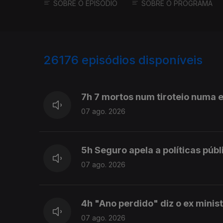
SOBRE O EPISÓDIO
SOBRE O PROGRAMA
26176
episódios disponíveis
947211
947115
7h 7 mortos num tiroteio numa e
07 ago. 2026
5h Seguro apela a políticas púb
07 ago. 2026
4h "Ano perdido" diz o ex mini
07 ago. 2026