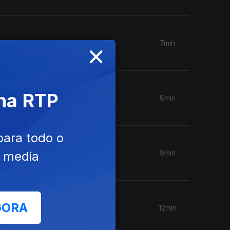
×
7min
 na RTP
8min
para todo o
9min
e media
GORA
12min