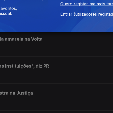
Quero registar-me mais tar
avoritos;
dos da 2ªfase chegam às escolas
ssoal;
Entrar (utilizadores regista
la amarela na Volta
 instituições", diz PR
istra da Justiça