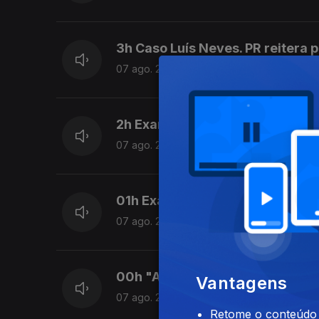
3h Caso Luís Neves. PR reitera 
07 ago. 2026
2h Exames nacionais: Resultado
07 ago. 2026
01h Exames: Antigo ministro da
07 ago. 2026
00h "Ano perdido" diz o ex min
Vantagens
07 ago. 2026
Retome o conteúdo a