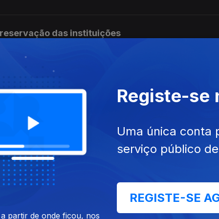
preservação das instituições
s da 2ªfase chegam às escolas
Registe-se
Uma única conta 
 educação diz que é um ano perdido
serviço público d
istro da educação sobre os exames
REGISTE-SE A
 partir de onde ficou, nos