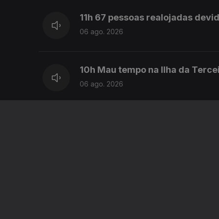
11h 67 pessoas realojadas devi
06 ago. 2026
10h Mau tempo na Ilha da Terce
06 ago. 2026
9h Os 60 anos da Ponte 25 de Ab
06 ago. 2026
8h Parlamento Europeu debate c
06 ago. 2026