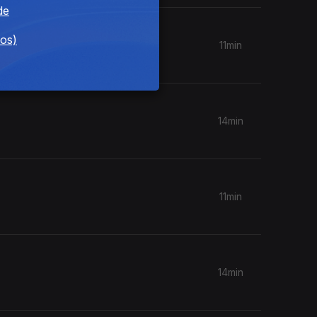
de
dos)
11min
14min
11min
14min