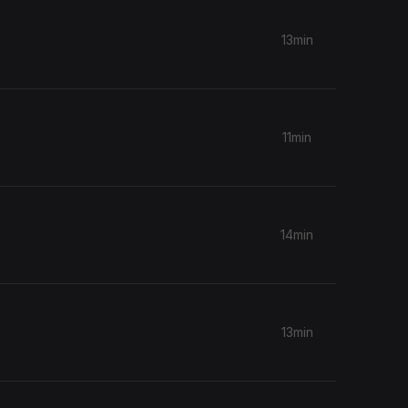
13min
11min
14min
13min