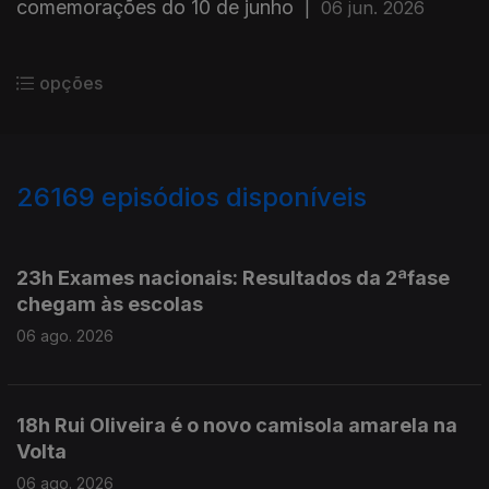
comemorações do 10 de junho
|
06 jun. 2026
opções
26169
episódios disponíveis
947139
947107
23h Exames nacionais: Resultados da 2ªfase
chegam às escolas
06 ago. 2026
18h Rui Oliveira é o novo camisola amarela na
Volta
06 ago. 2026