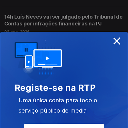
14h Luís Neves vai ser julgado pelo Tribunal de
Contas por infrações financeiras na PJ
06 ago. 2026
×
13h Plataforma para os Direitos das Mulheres
saúda penalizações para discriminação
salarial
06 ago. 2026
Registe-se na RTP
Uma única conta para todo o
12h Garrafas e latas sem o símbolo Volta vão
poder continuar a ser vendidas até ao
serviço público de media
esgotamento do stock
06 ago. 2026