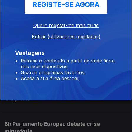
REGISTE-SE AGORA
11h 67 pessoas realojadas devido ao mau
Quero registar-me mais tarde
tempo nos Açores
06 ago. 2026
Entrar (utilizadores registados)
Vantagens
10h Mau tempo na Ilha da Terceira
Retome o conteúdo a partir de onde ficou,
nos seus dispositivos;
06 ago. 2026
Guarde programas favoritos;
Aceda à sua área pessoal;
9h Os 60 anos da Ponte 25 de Abril
06 ago. 2026
8h Parlamento Europeu debate crise
migratória