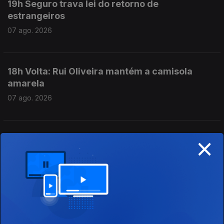
19h Seguro trava lei do retorno de
estrangeiros
07 ago. 2026
18h Volta: Rui Oliveira mantém a camisola
amarela
07 ago. 2026
×
17h Prestação Social Única promulgada com
aviso do Presidente
07 ago. 2026
16h Escolas aguardam resultados das
reapreciações dos exames