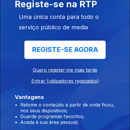
Registe-se na RTP
07 ago. 2026
Uma única conta para todo o
serviço público de media
15h Algumas escolas já comecaram a receber
os resultados das reapreciações
07 ago. 2026
REGISTE-SE AGORA
14h IL considera que Luís Neves não tem
Quero registar-me mais tarde
condições para continuar no cargo
Entrar (utilizadores registados)
07 ago. 2026
Vantagens
Retome o conteúdo a partir de onde ficou,
13h Livre pede a Montenegro que se pronuncie
nos seus dispositivos;
sobre auditoria aos mandatos de Luís Neves
Guarde programas favoritos;
Aceda à sua área pessoal;
07 ago. 2026