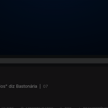
os" diz Bastonária
|
07