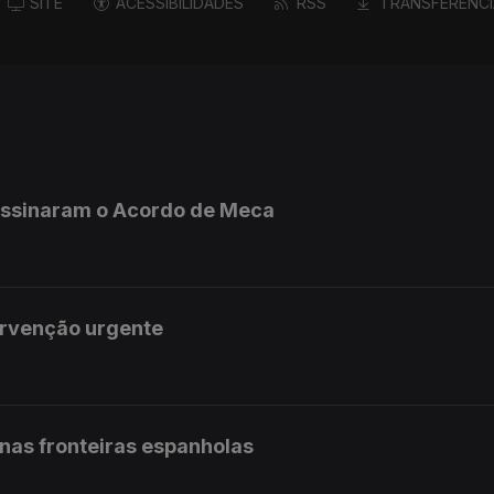
SITE
ACESSIBILIDADES
RSS
TRANSFERÊNCI
 assinaram o Acordo de Meca
ervenção urgente
 nas fronteiras espanholas