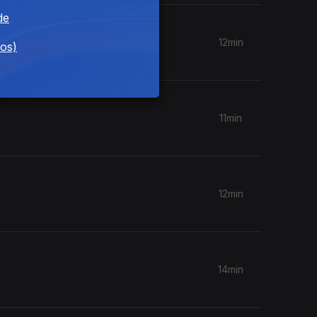
de
12min
dos)
11min
12min
14min