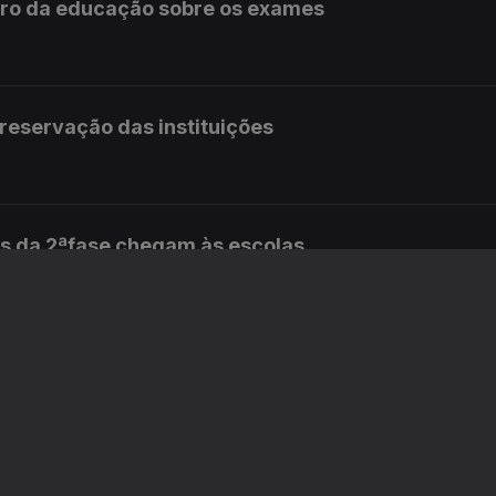
stro da educação sobre os exames
preservação das instituições
s da 2ªfase chegam às escolas
 educação diz que é um ano perdido
istro da educação sobre os exames