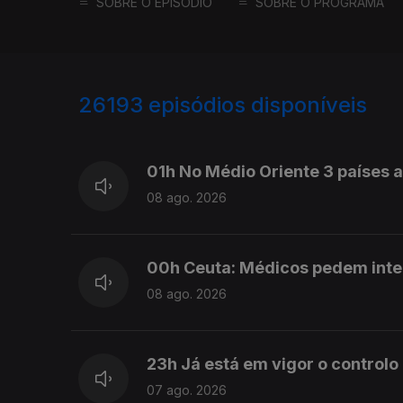
SOBRE O EPISÓDIO
SOBRE O PROGRAMA
26193
episódios disponíveis
947372
947283
01h No Médio Oriente 3 países
08 ago. 2026
00h Ceuta: Médicos pedem int
08 ago. 2026
23h Já está em vigor o controlo
07 ago. 2026