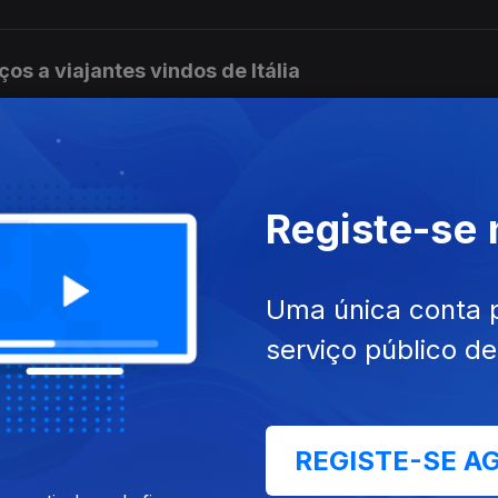
ços a viajantes vindos de Itália
enviadas para o Constitucional
Registe-se
Uma única conta 
 de estrangeiros
serviço público d
a camisola amarela
REGISTE-SE A