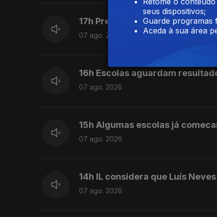
Retome o conteúdo a
seus dispositivos;
Guarde programas f
17h Prestação Social Única pro
Aceda à sua área pe
07 ago. 2026
16h Escolas aguardam resultad
07 ago. 2026
15h Algumas escolas já comeca
07 ago. 2026
14h IL considera que Luís Neve
07 ago. 2026