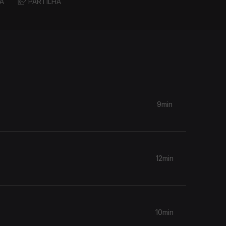
A
PARTILHA
9min
12min
10min