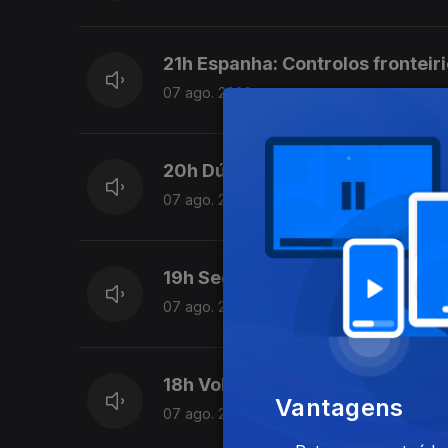
21h Espanha: Controlos fronteiri
07 ago. 2026
20h Dúvidas sobre lei do asilo 
07 ago. 2026
19h Seguro trava lei do retorno
07 ago. 2026
18h Volta: Rui Oliveira mantém 
Vantagens
07 ago. 2026