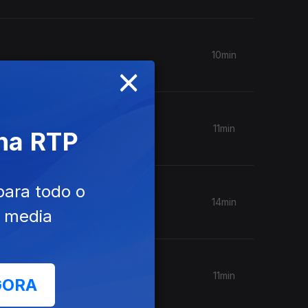
10min
×
11min
 na RTP
para todo o
14min
e media
11min
GORA