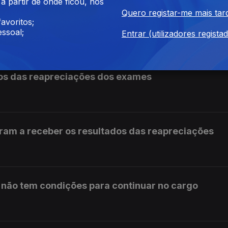
 partir de onde ficou, nos
Quero registar-me mais tar
avoritos;
mulgada com aviso do Presidente
ssoal;
Entrar (utilizadores regista
os das reapreciações dos exames
ram a receber os resultados das reapreciações
s não tem condições para continuar no cargo