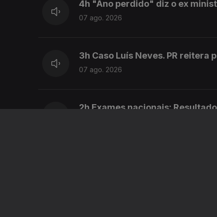
4h "Ano perdido" diz o ex mini
07 ago. 2026
3h Caso Luís Neves. PR reitera 
07 ago. 2026
2h Exames nacionais: Resultado
07 ago. 2026
01h Exames: Antigo ministro da
07 ago. 2026
00h "Ano perdido" diz o ex min