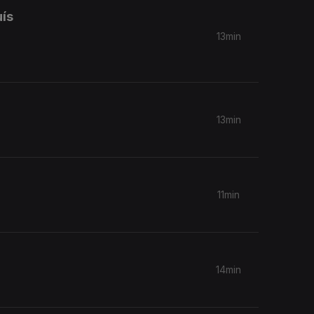
uís
13min
13min
11min
14min