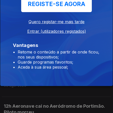
REGISTE-SE AGORA
15h As explicações de António José Seguro
Quero registar-me mais tarde
08 ago. 2026
Entrar (utilizadores registados)
14h Queda de aeronave faz 1 morto
Vantagens
08 ago. 2026
Retome o conteúdo a partir de onde ficou,
nos seus dispositivos;
Guarde programas favoritos;
Aceda à sua área pessoal;
13h PR: Cooperação e entreajuda são mais
fortes do que egoísmos
08 ago. 2026
12h Aeronave cai no Aeródromo de Portimão.
Piloto morreu