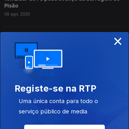
Pisão
08 ago. 2026
×
18h Ministra do Ambiente ainda sem reposta
sobre preço dos combustíveis
08 ago. 2026
17h Incêndio em Carrazeda de Ansiães
08 ago. 2026
Registe-se na RTP
Uma única conta para todo o
16h PR defende mais proteção para crianças e
serviço público de media
menores imigrantes
08 ago. 2026