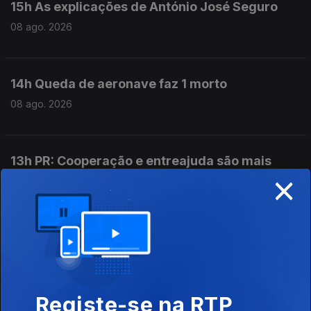
15h As explicações de António José Seguro
08 ago. 2026
14h Queda de aeronave faz 1 morto
08 ago. 2026
13h PR: Cooperação e entreajuda são mais
×
fortes do que egoísmos
08 ago. 2026
12h Aeronave cai no Aeródromo de Portimão.
Piloto morreu
08 ago. 2026
Registe-se na RTP