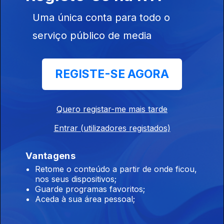
Uma única conta para todo o
11h Hong Kong: Incêndio que causou 168
serviço público de media
mortos começou com beata
08 ago. 2026
REGISTE-SE AGORA
10h Retorno: Chega considera irresponsável
envio do diploma ao TC
Quero registar-me mais tarde
08 ago. 2026
Entrar (utilizadores registados)
Vantagens
09h Saúde pública em Ceuta: Médicos pedem
Retome o conteúdo a partir de onde ficou,
intervenção urgente
nos seus dispositivos;
Guarde programas favoritos;
08 ago. 2026
Aceda à sua área pessoal;