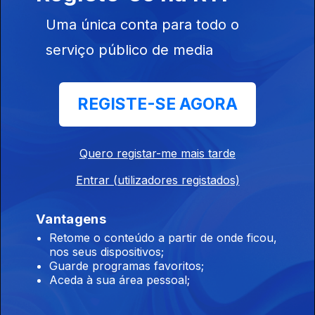
Uma única conta para todo o
13h PR: Cooperação e entreajuda são mais
serviço público de media
fortes do que egoísmos
08 ago. 2026
REGISTE-SE AGORA
12h Aeronave cai no Aeródromo de Portimão.
Piloto morreu
Quero registar-me mais tarde
08 ago. 2026
Entrar (utilizadores registados)
Vantagens
11h Hong Kong: Incêndio que causou 168
Retome o conteúdo a partir de onde ficou,
mortos começou com beata
nos seus dispositivos;
Guarde programas favoritos;
08 ago. 2026
Aceda à sua área pessoal;