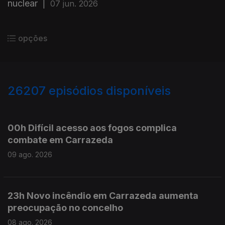
nuclear
|
07 jun. 2026
opções
26207
episódios disponíveis
947509
947384
00h Difícil acesso aos fogos complica
combate em Carrazeda
09 ago. 2026
23h Novo incêndio em Carrazeda aumenta
preocupação no concelho
08 ago. 2026