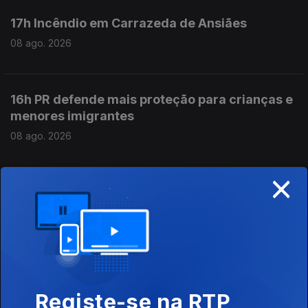
17h Incêndio em Carrazeda de Ansiães
08 ago. 2026
16h PR defende mais proteção para crianças e
menores imigrantes
08 ago. 2026
×
15h As explicações de António José Seguro
08 ago. 2026
14h Queda de aeronave faz 1 morto
08 ago. 2026
Registe-se na RTP