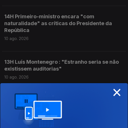
14H Primeiro-ministro encara "com
naturalidade" as críticas do Presidente da
República
10 ago. 2026
13H Luís Montenegro : "Estranho seria se não
existissem auditorias"
10 ago. 2026
×
12H Ministra da Justiça e Diretor da PJ
garantem total transparência nas
investigações às contas da PJ
10 ago. 2026