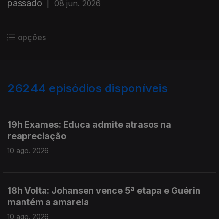
passado
|
08 jun. 2026
opções
26244
episódios disponíveis
947661
947596
19h Exames: Educa admite atrasos na
reapreciação
10 ago. 2026
18h Volta: Johansen vence 5ª etapa e Guérin
mantém a amarela
10 ago. 2026