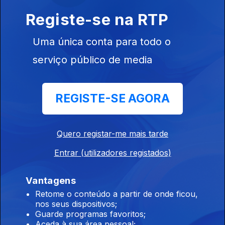
Registe-se na RTP
11h Europa América do Norte e Ásia unidas
Uma única conta para todo o
contra o Presidente da FIFA
serviço público de media
10 ago. 2026
REGISTE-SE AGORA
10h Os efeitos do calor e da seca na Europa
10 ago. 2026
Quero registar-me mais tarde
Entrar (utilizadores registados)
9h Vários mortos em ataques na guerra da
Ucrânia
Vantagens
10 ago. 2026
Retome o conteúdo a partir de onde ficou,
nos seus dispositivos;
Guarde programas favoritos;
8h O aumento da temperatura dos oceanos
Aceda à sua área pessoal;