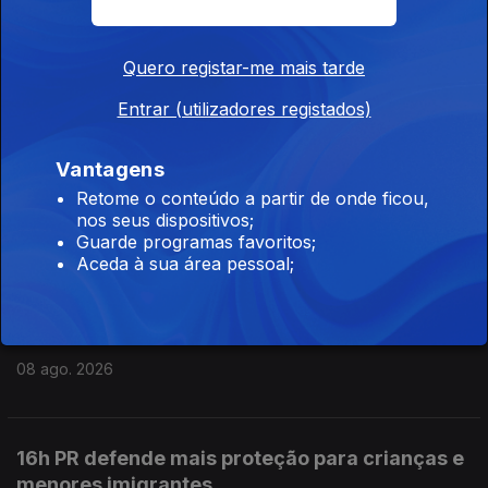
19h Líder do PS pede avanço da barragem do
Quero registar-me mais tarde
Pisão
08 ago. 2026
Entrar (utilizadores registados)
Vantagens
18h Ministra do Ambiente ainda sem reposta
Retome o conteúdo a partir de onde ficou,
sobre preço dos combustíveis
nos seus dispositivos;
Guarde programas favoritos;
08 ago. 2026
Aceda à sua área pessoal;
17h Incêndio em Carrazeda de Ansiães
08 ago. 2026
16h PR defende mais proteção para crianças e
menores imigrantes