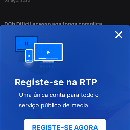
09 ago. 2026
00h Difícil acesso aos fogos complica
×
combate em Carrazeda
09 ago. 2026
23h Novo incêndio em Carrazeda aumenta
preocupação no concelho
08 ago. 2026
Registe-se na RTP
Uma única conta para todo o
20h Vento dificulta combate a fogo em
serviço público de media
Carrazeda de Ansiães
08 ago. 2026
REGISTE-SE AGORA