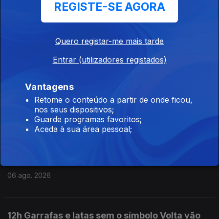
REGISTE-SE AGORA
15h Ceuta ainda não voltou à normalidade diz
responsável da região
06 ago. 2026
Quero registar-me mais tarde
Entrar (utilizadores registados)
14h Luís Neves vai ser julgado pelo Tribunal de
Contas por infrações financeiras na PJ
Vantagens
06 ago. 2026
Retome o conteúdo a partir de onde ficou,
nos seus dispositivos;
Guarde programas favoritos;
Aceda à sua área pessoal;
13h Plataforma para os Direitos das Mulheres
saúda penalizações para discriminação
salarial
06 ago. 2026
12h Garrafas e latas sem o símbolo Volta vão