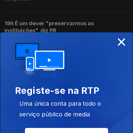
19h É um dever "preservarmos as
instituições", diz PR
×
06 ago. 2026
17h MAI elogia iniciativa da Ministra da Justiça
06 ago. 2026
Registe-se na RTP
16h Ministra da Justiça ordena auditoria e
Uma única conta para todo o
avaliação interna à PJ
06 ago. 2026
serviço público de media