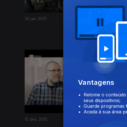
26 jan. 2013
19 jan. 20
Vantagens
Retome o conteúdo a
seus dispositivos;
Guarde programas f
Aceda à sua área pe
15 dez. 2012
08 dez. 2