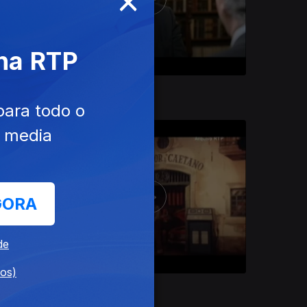
 na RTP
05 jan. 2013
para todo o
e media
GORA
de
dos)
24 nov. 2012