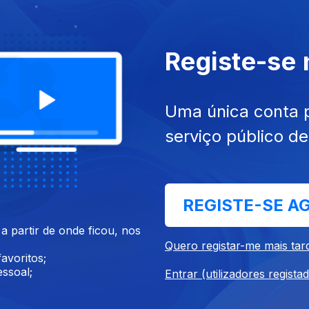
Registe-se
13
12 jan. 2013
Uma única conta 
serviço público d
REGISTE-SE A
 partir de onde ficou, nos
Quero registar-me mais tar
avoritos;
ssoal;
Entrar (utilizadores regista
012
01 dez. 2012