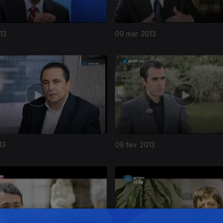
13
09 mar. 2013
13
09 fev. 2013