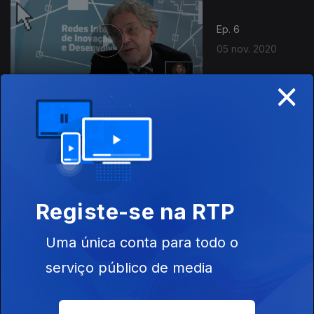
Ep. 6
05 nov. 2020
×
Ep. 5
22 out. 2020
Registe-se na RTP
Uma única conta para todo o
serviço público de media
Ep. 4
08 out. 2020