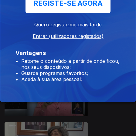
REGISTE-SE AGORA
Quero registar-me mais tarde
Entrar (utilizadores registados)
Ep. 3
24 set. 2020
Vantagens
Retome o conteúdo a partir de onde ficou,
nos seus dispositivos;
Guarde programas favoritos;
Aceda à sua área pessoal;
Ep. 2
10 set. 2020
490181