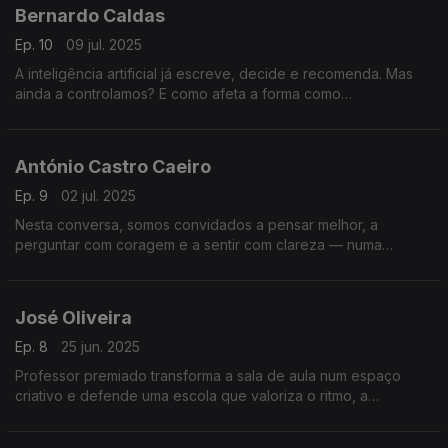
Bernardo Caldas
Ep. 10
09 jul. 2025
A inteligência artificial já escreve, decide e recomenda. Mas
ainda a controlamos? E como afeta a forma como
comunicamos, trabalhamos e confiamos no mundo à nossa
volta?
António Castro Caeiro
Ep. 9
02 jul. 2025
Nesta conversa, somos convidados a pensar melhor, a
perguntar com coragem e a sentir com clareza — numa
reflexão profunda sobre linguagem, dúvida, emoções e
sentido da vida.
José Oliveira
Ep. 8
25 jun. 2025
Professor premiado transforma a sala de aula num espaço
criativo e defende uma escola que valoriza o ritmo, a
diferença e o potencial único de cada aluno. Uma conversa
que inspira.