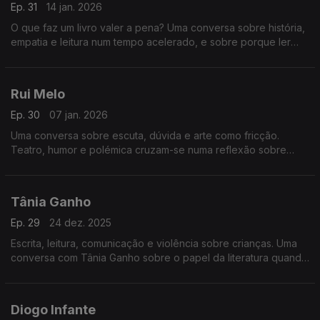
Ep. 31
14 jan. 2026
O que faz um livro valer a pena? Uma conversa sobre história,
empatia e leitura num tempo acelerado, e sobre porque ler
continua a ser uma forma de resistência cultural e de
comunicação.
Rui Melo
Ep. 30
07 jan. 2026
Uma conversa sobre escuta, dúvida e arte como fricção.
Teatro, humor e polémica cruzam-se numa reflexão sobre
mudar de opinião, os limites do riso e o que significa
comunicar hoje.
Tânia Ganho
Ep. 29
24 dez. 2025
Escrita, leitura, comunicação e violência sobre crianças. Uma
conversa com Tânia Ganho sobre o papel da literatura quando
a realidade é demasiado dura.
Diogo Infante