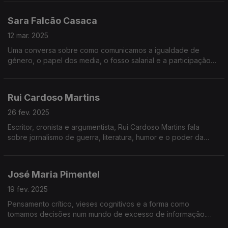
comunicação.
Sara Falcão Casaca
12 mar. 2025
Uma conversa sobre como comunicamos a igualdade de
género, o papel dos media, o fosso salarial e a participação
das mulheres na vida pública, política e empresarial.
Rui Cardoso Martins
26 fev. 2025
Escritor, cronista e argumentista, Rui Cardoso Martins fala
sobre jornalismo de guerra, literatura, humor e o poder da
escrita. Uma conversa sobre histórias, verdade e o que está
realmente em causa.
José Maria Pimentel
19 fev. 2025
Pensamento crítico, vieses cognitivos e a forma como
tomamos decisões num mundo de excesso de informação.
Neste episódio, exploramos porque é tão difícil pensar bem –