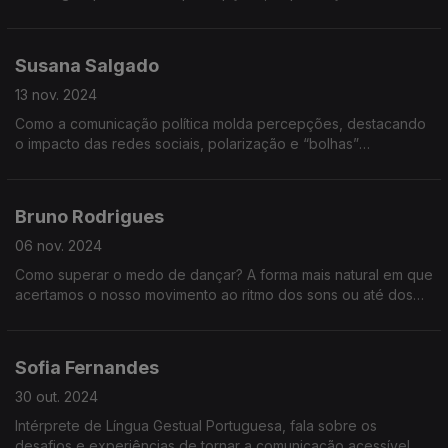
influenciar decisões. Descubra técnicas práticas e lições que
transformam líderes em comunicadores eficazes.
Susana Salgado
13 nov. 2024
Como a comunicação política molda percepções, destacando
o impacto das redes sociais, polarização e “bolhas”
cognitivas, e reflete sobre o desafio democrático de dar voz a
temas incómodos e opiniões divergentes.
Bruno Rodrigues
06 nov. 2024
Como superar o medo de dançar? A forma mais natural em que
acertamos o nosso movimento ao ritmo dos sons ou até dos
pensamentos.
Sofia Fernandes
30 out. 2024
Intérprete de Língua Gestual Portuguesa, fala sobre os
desafios e experiências de tornar a comunicação acessível