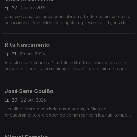
Ep. 22
05 nov. 2025
Uma conversa luminosa com sobre a arte de comunicar com o
corpo inteiro. Voz, silêncio, empatia e presença — lições do
teatro para falar, escutar e cuidar melhor uns dos outros.
Rita Nascimento
Ep. 21
29 out. 2025
A pasteleira e criadora “La Dolce Rita” fala sobre o prazer e a
culpa dos doces, a comunicação através da comida e o poder
das memórias que o sabor desperta.
José Sena Goulão
Ep. 20
22 out. 2025
Um olhar sobre a verdade nas imagens, a ética no
enquadramento e o poder de comunicar com luz num tempo
em que a fotografia também se tornou campo de disputa e de
dúvida.