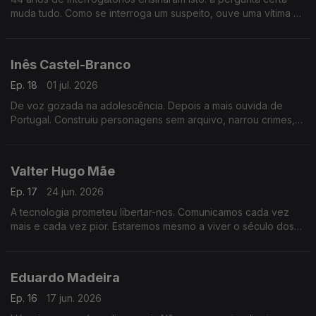
muda tudo. Como se interroga um suspeito, ouve uma vítima e
lê o que uma testemunha não sabe que sabe.
Inês Castel-Branco
Ep. 18
01 jul. 2026
De voz gozada na adolescência. Depois a mais ouvida de
Portugal. Construiu personagens sem arquivo, narrou crimes,
atravessou o medo. Uma hora sobre o que a voz diz de nós e
como aprender a ouvi-la.
Valter Hugo Mãe
Ep. 17
24 jun. 2026
A tecnologia prometeu libertar-nos. Comunicamos cada vez
mais e cada vez pior. Estaremos mesmo a viver o século dos
imbecis? E o que ainda nos salva.
Eduardo Madeira
Ep. 16
17 jun. 2026