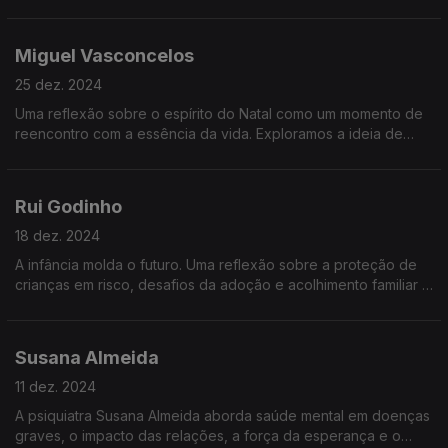
prestações da casa. Uma reflexão sobre como estas
mudanças afetam diretamente o seu dia a dia.
Miguel Vasconcelos
25 dez. 2024
Uma reflexão sobre o espírito do Natal como um momento de
reencontro com a essência da vida. Exploramos a ideia de
Deus, o significado da vulnerabilidade e as lições que nos
ajudam a recomeçar.
Rui Godinho
18 dez. 2024
A infância molda o futuro. Uma reflexão sobre a proteção de
crianças em risco, desafios da adoção e acolhimento familiar e
o papel de todos nós na construção de uma sociedade amiga
das crianças.
Susana Almeida
11 dez. 2024
A psiquiatra Susana Almeida aborda saúde mental em doenças
graves, o impacto das relações, a força da esperança e o