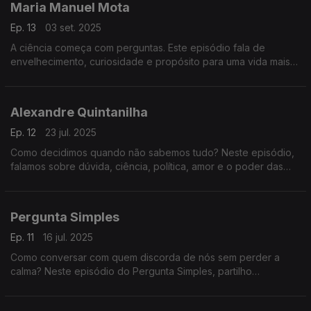
Maria Manuel Mota
Ep. 13
03 set. 2025
A ciência começa com perguntas. Este episódio fala de
envelhecimento, curiosidade e propósito para uma vida mais
longa e melhor.
Alexandre Quintanilha
Ep. 12
23 jul. 2025
Como decidimos quando não sabemos tudo? Neste episódio,
falamos sobre dúvida, ciência, política, amor e o poder das
perguntas certas num mundo apressado e cheio de certezas
frágeis.
Pergunta Simples
Ep. 11
16 jul. 2025
Como conversar com quem discorda de nós sem perder a
calma? Neste episódio do Pergunta Simples, partilho
estratégias práticas para discordar sem discutir. Tudo começa
com uma pergunta simples.