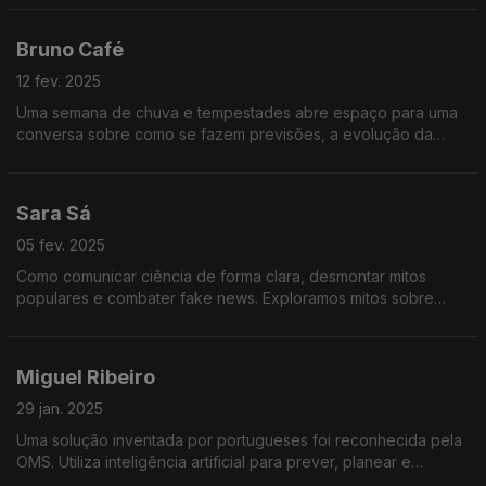
e porque é mais importante do que nunca.
Bruno Café
12 fev. 2025
Uma semana de chuva e tempestades abre espaço para uma
conversa sobre como se fazem previsões, a evolução da
meteorologia, o impacto das alterações climáticas e a
importância dos avisos meteorológicos.
Sara Sá
05 fev. 2025
Como comunicar ciência de forma clara, desmontar mitos
populares e combater fake news. Exploramos mitos sobre
saúde, tecnologia e alimentação do livro “Cem Mitos Sem
Lógica”.
Miguel Ribeiro
29 jan. 2025
Uma solução inventada por portugueses foi reconhecida pela
OMS. Utiliza inteligência artificial para prever, planear e
otimizar respostas em situações críticas