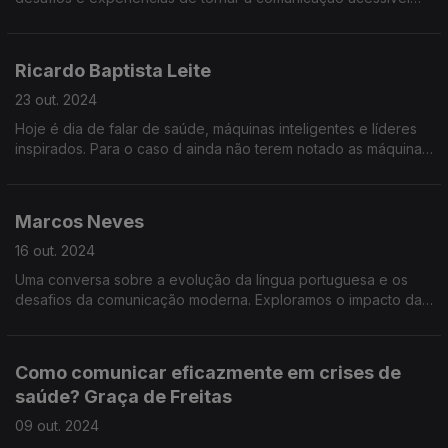
em contextos como notícias, consultas médicas e até hinos em
estádios.
Ricardo Baptista Leite
23 out. 2024
Hoje é dia de falar de saúde, máquinas inteligentes e líderes
inspirados. Para o caso d ainda não terem notado as máquinas
que falam connosco como se fossem humanas estão a invadir
o nosso dia-a-dia.
Marcos Neves
16 out. 2024
Uma conversa sobre a evolução da língua portuguesa e os
desafios da comunicação moderna. Exploramos o impacto das
redes sociais na forma como falamos e escrevemos...
Como comunicar eficazmente em crises de
saúde? Graça de Freitas
09 out. 2024