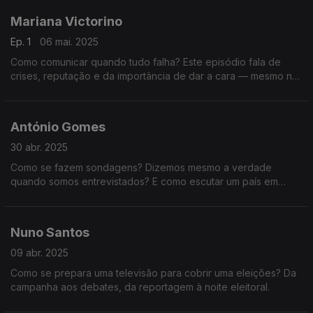
Mariana Victorino
Ep. 1
06 mai. 2025
Como comunicar quando tudo falha? Este episódio fala de
crises, reputação e da importância de dar a cara — mesmo no
escuro. Uma conversa essencial sobre confiança e
preparação.
António Gomes
30 abr. 2025
Como se fazem sondagens? Dizemos mesmo a verdade
quando somos entrevistados? E como escutar um país em
campanha? Conversa com António Gomes, especialista em
estudos de opinião há mais de 30 anos.
Nuno Santos
09 abr. 2025
Como se prepara uma televisão para cobrir uma eleições? Da
campanha aos debates, da reportagem à noite eleitoral.