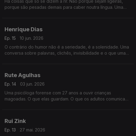
Há coisas que só se dizem a rir. Não porque sejam ligeiras,
porque são pesadas demais para caber noutra língua. Uma
conversa sobre humor, morte e a persona que cada um
constrói para sobreviver.
Henrique Dias
Ep. 15
10 jun. 2026
O contrário do humor não é a seriedade, é a solenidade. Uma
conversa sobre palavras, clichês, invisibilidade e o que uma
piada consegue dizer que um discurso não consegue
Rute Agulhas
Ep. 14
03 jun. 2026
Uma psicóloga forense com 27 anos a ouvir crianças
magoadas. O que elas guardam. O que os adultos comunicam
sem saber. E o que fica em quem ouve demasiado sofrimento.
Rui Zink
Ep. 13
27 mai. 2026