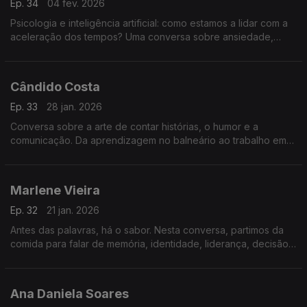
Ep. 34
04 fev. 2026
Psicologia e inteligência artificial: como estamos a lidar com a
aceleração dos tempos? Uma conversa sobre ansiedade,
atenção, pensamento crítico e o que continua a distinguir os
humanos das máquinas.
Cândido Costa
Ep. 33
28 jan. 2026
Conversa sobre a arte de contar histórias, o humor e a
comunicação. Da aprendizagem no balneário ao trabalho em
televisão, analisam-se o tempo do riso, a exposição pública e
a criação de ligação com o público.
Marlene Vieira
Ep. 32
21 jan. 2026
Antes das palavras, há o sabor. Nesta conversa, partimos da
comida para falar de memória, identidade, liderança, decisão
e erro. Uma reflexão serena sobre como também
comunicamos através do que comemos.
Ana Daniela Soares