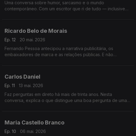
Uma conversa sobre humor, sarcasmo e o mundo
contemporâneo. Com um escritor que ri de tudo — inclusive
do facto de ainda restar esperança.
Ricardo Belo de Morais
Ep. 12
20 mai. 2026
Fernando Pessoa antecipou a narrativa publicitária, os
embaixadores de marca e as relações públicas. E não
publicou quase nada. Uma conversa sobre comunicação,
silêncio e o preço do perfeccionismo.
Carlos Daniel
Ep. 11
13 mai. 2026
Faz perguntas em direto há mais de trinta anos. Nesta
conversa, explica o que distingue uma boa pergunta de uma
má pergunta, e a quem deve lealdade um jornalista. Resposta
sem hesitação.
Maria Castello Branco
Ep. 10
06 mai. 2026