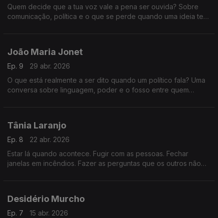
Quem decide que a tua voz vale a pena ser ouvida? Sobre
comunicação, política e o que se perde quando uma ideia tem
de caber em 30 segundos.
João Maria Jonet
Ep. 9
29 abr. 2026
O que está realmente a ser dito quando um político fala? Uma
conversa sobre linguagem, poder e o fosso entre quem
decide e quem depende dessas decisões.
Tânia Laranjo
Ep. 8
22 abr. 2026
Estar lá quando acontece. Fugir com as pessoas. Fechar
janelas em incêndios. Fazer as perguntas que os outros não
podem fazer. O que é ser repórter?
Desidério Murcho
Ep. 7
15 abr. 2026