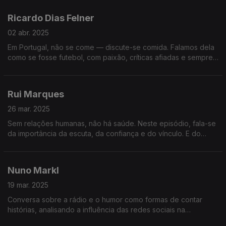
Ricardo Dias Felner
02 abr. 2025
Em Portugal, não se come — discute-se comida. Falamos dela
como se fosse futebol, com paixão, críticas afiadas e sempre
à procura do próximo sítio incrível para recomendar ou deitar
abaixo.
Rui Marques
26 mar. 2025
Sem relações humanas, não há saúde. Neste episódio, fala-se
da importância da escuta, da confiança e do vínculo. E do
impacto que a ausência de relação tem no cuidado, no erro e
no sofrimento.
Nuno Markl
19 mar. 2025
Conversa sobre a rádio e o humor como formas de contar
histórias, analisando a influência das redes sociais na
linguagem e o risco de perdermos a subtileza e a ironia na