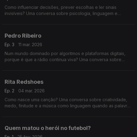
Como influenciar decisões, prever escolhas e ler sinais
invisíveis? Uma conversa sobre psicologia, linguagem e
comportamento humano que revela como pensamos — e
como podemos ser influenciados sem perceber.
Pedro Ribeiro
Ep. 3
11 mar. 2026
Num mundo dominado por algoritmos e plataformas digitais,
porque é que a rádio continua viva? Uma conversa sobre
comunicação, autenticidade, atenção e a relação única entre
quem fala ao microfone e quem está a ouvir.
Rita Redshoes
Ep. 2
04 mar. 2026
Como nasce uma canção? Uma conversa sobre criatividade,
medo, finitude e a música como linguagem quando as palavras
não chegam.
Quem matou o herói no futebol?
Ep. 1
25 fev. 2026