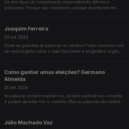
Há dois tipos de comunicação especialmente difíceis e
arriscados. Porque são complexos, porque acontecem em
conta-relógio e porque a audiência está particularmente
sensível nesse espaço de tempo.
Joaquim Ferreira
02 out. 2024
Onde se guardam as palavras no cérebro? Uma conversa com
um neurologista sobre o mais fascinante e enigmático órgão
do corpo humano.
Como ganhar umas eleições? Germano
Almeida
25 set. 2024
As palavras podem inspirar-nos, podem explicar-nos o mundo
e podem apontar-nos o caminho. Mas as palavras são também
apelos ao pensamento e à ação.
Júlio Machado Vaz