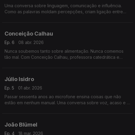
Uma conversa sobre linguagem, comunicação e influência.
Como as palavras moldam percepções, criam ligação entre
pessoas e ajudam a explicar ideias complexas num mundo
cada vez mais rápido e fragmentado.
Conceição Calhau
Ep. 6
08 abr. 2026
Nunca soubemos tanto sobre alimentação. Nunca comemos
tão mal. Com Conceição Calhau, professora catedrática e
investigadora há mais de três décadas na área da nutrição e
da saúde.
Júlio Isidro
Ep. 5
01 abr. 2026
Passar sessenta anos ao microfone ensina coisas que não
estão em nenhum manual. Uma conversa sobre voz, acaso e o
que fica.
João Blümel
Ep. 4
18 mar. 2026