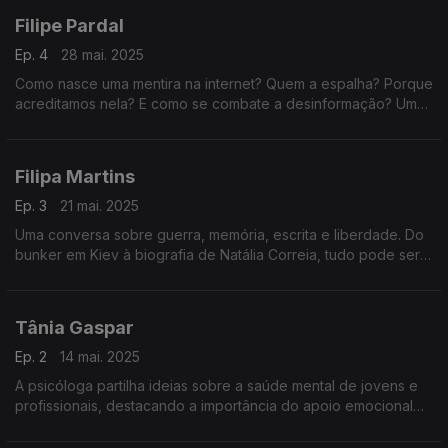
Filipe Pardal
Ep. 4
28 mai. 2025
Como nasce uma mentira na internet? Quem a espalha? Porque
acreditamos nela? E como se combate a desinformação? Um
episódio sobre factos, emoções, algoritmos e o futuro da
verdade.
Filipa Martins
Ep. 3
21 mai. 2025
Uma conversa sobre guerra, memória, escrita e liberdade. Do
bunker em Kiev à biografia de Natália Correia, tudo pode ser
história — desde que se conte com verdade.
Tânia Gaspar
Ep. 2
14 mai. 2025
A psicóloga partilha ideias sobre a saúde mental de jovens e
profissionais, destacando a importância do apoio emocional
nas escolas e estratégias para promover bem-estar no
ambiente de trabalho e na vida.