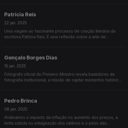
Patrícia Reis
22 jan. 2025
Uma viagem ao fascinante processo de criação literária da
escritora Patrícia Reis. É uma reflexão sobre a arte de
escrever, criar mundos e personagens, e sobre o impacto
duradouro que uma boa história pode ter.
Gonçalo Borges Dias
15 jan. 2025
Fotógrafo oficial do Primeiro-Ministro revela bastidores da
fotografia institucional, a missão de captar momentos históricos
e o desafio de humanizar lideranças através da lente
Pedro Brinca
08 jan. 2025
Analisamos o impacto da inflação no aumento dos preços, a
lenta subida ou estagnação dos salários e o peso das