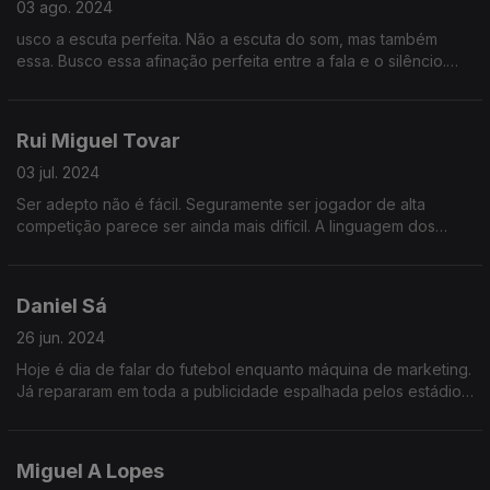
03 ago. 2024
usco a escuta perfeita. Não a escuta do som, mas também
essa. Busco essa afinação perfeita entre a fala e o silêncio.
Onde cada respiração pode descobrir a raiz de uma dor de
alma.
Rui Miguel Tovar
03 jul. 2024
Ser adepto não é fácil. Seguramente ser jogador de alta
competição parece ser ainda mais difícil. A linguagem dos
corpos em movimento é muitas vezes mais honesta que as
respostas nas conferências de imprensa.
Daniel Sá
26 jun. 2024
Hoje é dia de falar do futebol enquanto máquina de marketing.
Já repararam em toda a publicidade espalhada pelos estádios
do Europeu de Futebol?
Miguel A Lopes