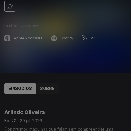
também disponível
Apple Podcasts
Spotify
RSS
EPISÓDIOS
SOBRE
928503
907861
888273
864310
842141
820754
800134
770937
731685
Arlindo Oliveira
Ep. 22
29 jul. 2026
Construímos máquinas que falam sem compreender uma