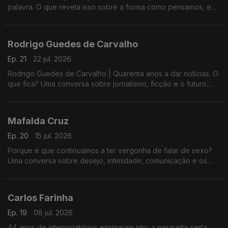
palavra. O que revela isso sobre a forma como pensamos, e
sobre o que continua a ser só nosso? Uma conversa sobre o
que nos torna insubstituíveis.
Rodrigo Guedes de Carvalho
Ep. 21
22 jul. 2026
Rodrigo Guedes de Carvalho | Quarenta anos a dar notícias. O
que fica? Uma conversa sobre jornalismo, ficção e o futuro
das palavras.
Mafalda Cruz
Ep. 20
15 jul. 2026
Porque é que continuamos a ter vergonha de falar de sexo?
Uma conversa sobre desejo, intimidade, comunicação e os
tabus que ainda condicionam a forma como nos relacionamos.
Carlos Farinha
Ep. 19
08 jul. 2026
44 anos de interrogatórios ensinaram isto: a pergunta certa