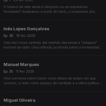
O futebol de elite ainda é desporto ou um espetáculo
formatado? Analisamos a morte do herói, o isolamento dos
craques e como a comunicação agressiva nas redes e na TV
está a asfixiar o jogo.
Inês Lopes Gonçalves
Ep. 36
18 fev. 2026
Uma das vozes centrais das manhãs desvenda a "máquina"
invisível da rádio. Uma reflexão profunda sobre a honestidade
no microfone, os bastidores do humor e a comunicação como
um porto seguro.
Manuel Marques
Ep. 35
11 fev. 2026
Uma conversa sobre humor como leitura do tempo em que
vivemos, a rádio como espaço de verdade e a sátira política.
Voz, polarização e o palco como espelho do país.
Miguel Oliveira