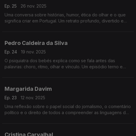
Ep. 25
26 nov. 2025
Uma conversa sobre histórias, humor, ética do olhar e o que
significa criar em Portugal. Um retrato profundo, divertido e
humano sobre ver e sentir o mundo.
Pedro Caldeira da Silva
Ep. 24
19 nov. 2025
O psiquiatra dos bebés explica como se fala antes das
palavras: choro, ritmo, olhar e vínculo. Um episódio terno e
revelador sobre comunicação, infância, tédio, ecrãs e
adolescência.
Margarida Davim
Ep. 23
12 nov. 2025
Uma reflexão sobre o papel social do jornalismo, o comentário
político e o direito de todos a compreender as linguagens do
poder num tempo de ruído e desinformação.
Cristina Carvalhal