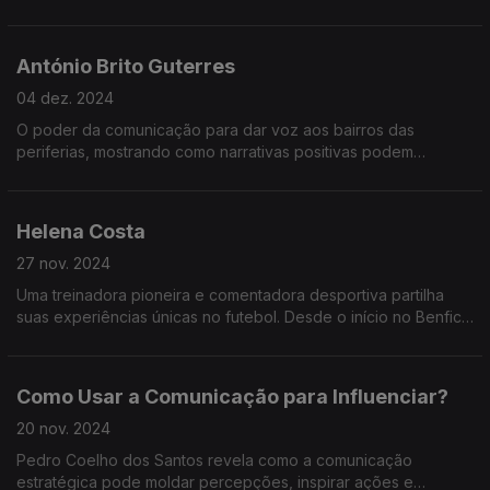
papel da empatia e do autocuidado na superação de desafios
emocionais e físicos.
António Brito Guterres
04 dez. 2024
O poder da comunicação para dar voz aos bairros das
periferias, mostrando como narrativas positivas podem
transformar estigmas em pontes de empatia e inclusão social.
Helena Costa
27 nov. 2024
Uma treinadora pioneira e comentadora desportiva partilha
suas experiências únicas no futebol. Desde o início no Benfica
até liderar equipas femininas no Qatar e Irão, ela destaca os
desafios de ser mulher no futebol.
Como Usar a Comunicação para Influenciar?
20 nov. 2024
Pedro Coelho dos Santos revela como a comunicação
estratégica pode moldar percepções, inspirar ações e