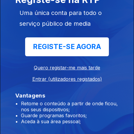
Uma única conta para todo o
Ep. 5
05 nov. 2025
Pepéis
serviço público de media
REGISTE-SE AGORA
886617
Ep. 4
Quero registar-me mais tarde
04 nov. 2025
Manjacos
Entrar (utilizadores registados)
Vantagens
Retome o conteúdo a partir de onde ficou,
nos seus dispositivos;
Guarde programas favoritos;
Ep. 3
03 nov. 2025
Aceda à sua área pessoal;
Felupes