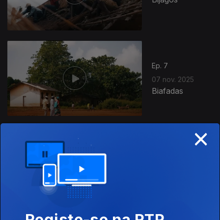
Ep. 7
07 nov. 2025
Biafadas
×
Ep. 6
06 nov. 2025
Balantas
Registe-se na RTP