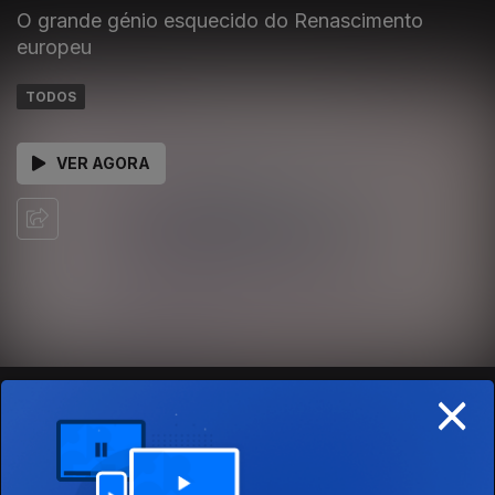
O grande génio esquecido do Renascimento
europeu
TODOS
VER AGORA
×
EPISÓDIOS
SOBRE
501718