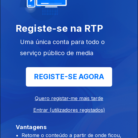
26 out. 2020
Registe-se na RTP
Uma única conta para todo o
serviço público de media
Instale a aplicação
RTP Play
REGISTE-SE AGORA
Disponível para iOS, Android, Apple TV, Android TV e
CarPlay
Quero registar-me mais tarde
Entrar (utilizadores registados)
Vantagens
Retome o conteúdo a partir de onde ficou,