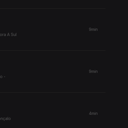
9min
ora A Sul
9min
o -
4min
onçalo