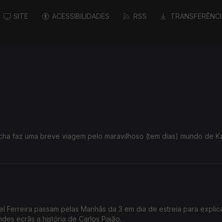
SITE
ACESSIBILIDADES
RSS
TRANSFERÊNCI
cha faz uma breve viagem pelo maravilhoso (tem dias) mundo de 
el Ferreira passam pelas Manhãs da 3 em dia de estreia para explic
ue leva aos grandes ecrãs a história de Carlos Paião.