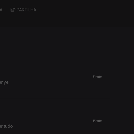
A
PARTILHA
9min
Kanye
6min
ar tudo