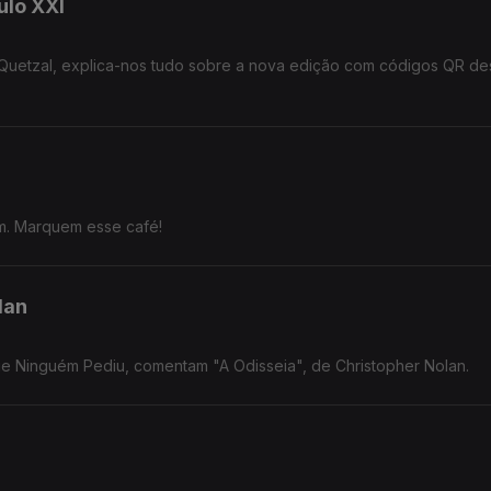
ulo XXI
a Quetzal, explica-nos tudo sobre a nova edição com códigos QR de
m. Marquem esse café!
lan
ue Ninguém Pediu, comentam "A Odisseia", de Christopher Nolan.