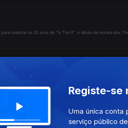
ara celebrar os 25 anos de "Is This It", o álbum de estreia dos Th
inema para o mês de Agosto.
Registe-se
Uma única conta 
iosidades num livro. "Os Países Que Quase Existiram" tem tudo o q
ros da geografia. Podem ainda pesquisar por @General.Knowledge
serviço público d