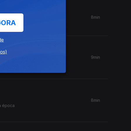
8min
GORA
de
dos)
9min
uvidos?",
8min
 a época