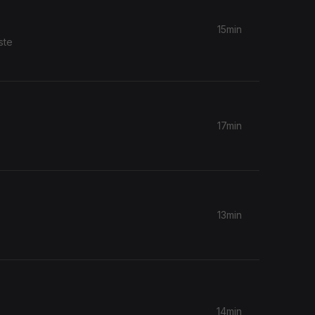
15min
ste
17min
13min
14min