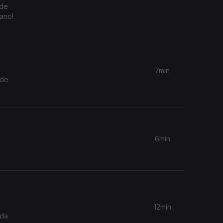
 de
ano!
7min
nde
6min
12min
 da