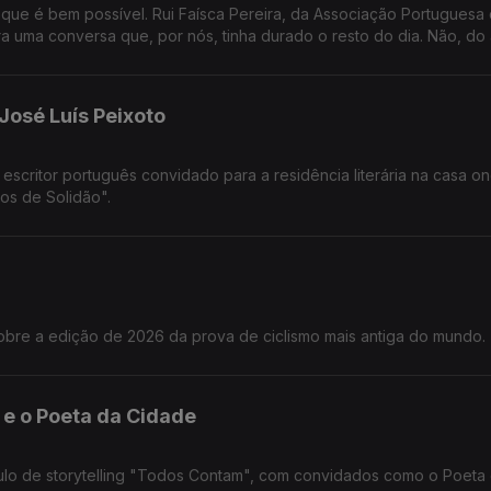
que é bem possível. Rui Faísca Pereira, da Associação Portuguesa
 uma conversa que, por nós, tinha durado o resto do dia. Não, do 
José Luís Peixoto
escritor português convidado para a residência literária na casa o
os de Solidão".
bre a edição de 2026 da prova de ciclismo mais antiga do mundo.
e o Poeta da Cidade
ulo de storytelling "Todos Contam", com convidados como o Poeta