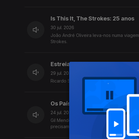
Is This It, The Strokes: 25 anos
30 jul. 2026
João André Oliveira leva-nos numa viagem p
Strokes.
Estreias do mês de Agosto
29 jul. 2026
Ricardo Sérgio conta-nos as estreias no c
Os Países Que Quase Existiram
24 jul. 2026
Gil Mendes da Costa juntou 10 anos de cur
precisam de saber para se tornarem em p
Youtube :)