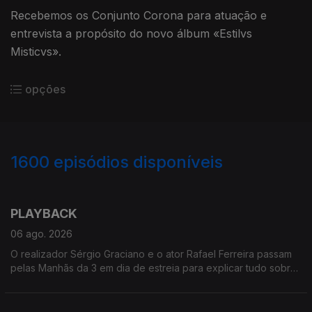
Recebemos os Conjunto Corona para atuação e
entrevista a propósito do novo álbum «Estilvs
Misticvs».
opções
1600
episódios disponíveis
943818
937262
933782
930432
927428
921393
PLAYBACK
06 ago. 2026
O realizador Sérgio Graciano e o ator Rafael Ferreira passam
pelas Manhãs da 3 em dia de estreia para explicar tudo sobre
o filme PLAYBACK, que leva aos grandes ecrãs a história de
Carlos Paião.