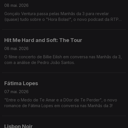
08 mai. 2026
Gonçalo Ventura passa pelas Manhãs da 3 para revelar
(quase) tudo sobre o "Hora Bolas!", o novo podcast da RTP
Antena 1 em parceria com a RTP Notícias que promete dar
espaço aos protagonistas do desporto português.
Hit Me Hard and Soft: The Tour
08 mai. 2026
O filme concerto de Billie Eilish em conversa nas Manhãs da 3,
com a análise de Pedro João Santos.
Fátima Lopes
07 mai. 2026
"Entre o Medo de Te Amar e a D0or de Te Perder", o novo
romance de Fátima Lopes em conversa nas Manhãs da 3!
Lisbon Noir