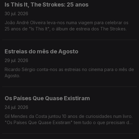
Is This It, The Strokes: 25 anos
30 jul. 2026
João André Oliveira leva-nos numa viagem para celebrar os
25 anos de "Is This It", o álbum de estreia dos The Strokes.
Estreias do mês de Agosto
29 jul. 2026
Ricardo Sérgio conta-nos as estreias no cinema para o mês de
Agosto.
Os Países Que Quase Existiram
24 jul. 2026
Gil Mendes da Costa juntou 10 anos de curiosidades num livro.
"Os Países Que Quase Existiram" tem tudo o que precisam de
saber para se tornarem em pros da geografia. Podem ainda
pesquisar por @General.Knowledge no Youtube :)