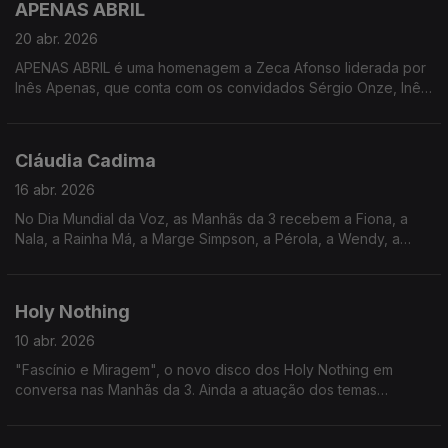
APENAS ABRIL
20 abr. 2026
APENAS ABRIL é uma homenagem a Zeca Afonso liderada por
Inês Apenas, que conta com os convidados Sérgio Onze, Inês
Monstro e Bia Maria. Há concerto amanhã às 21h30 na Casa
Capitão! Só boas notícias :)
Cláudia Cadima
16 abr. 2026
No Dia Mundial da Voz, as Manhãs da 3 recebem a Fiona, a
Nala, a Rainha Má, a Marge Simpson, a Pérola, a Wendy, a
Ellie, a Marina... enfim, a voz de uma geração: Cláudia Cadima.
Holy Nothing
10 abr. 2026
"Fascínio e Miragem", o novo disco dos Holy Nothing em
conversa nas Manhãs da 3. Ainda a atuação dos temas
"Fascínio e Miragem" e "Moeda de Troca", com Luca Argel,
disponível no Youtube da RTP Antena 3.