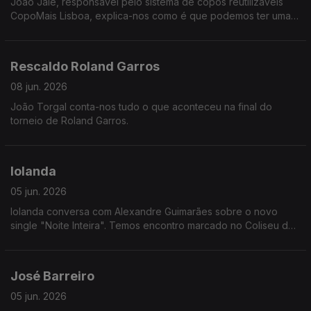
João Jalé, responsável pelo sistema de copos reutilizáveis
CopoMais Lisboa, explica-nos como é que podemos ter uma
cidade mais limpa e amiga do ambiente de forma muito fácil.
Rescaldo Roland Garros
08 jun. 2026
João Torgal conta-nos tudo o que aconteceu na final do
torneio de Roland Garros.
Iolanda
05 jun. 2026
Iolanda conversa com Alexandre Guimarães sobre o novo
single "Noite Inteira". Temos encontro marcado no Coliseu dos
Recreios em dezembro!
José Barreiro
05 jun. 2026