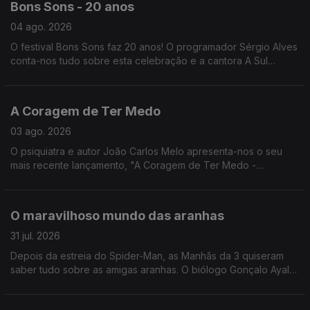
Bons Sons - 20 anos
04 ago. 2026
O festival Bons Sons faz 20 anos! O programador Sérgio Alves
conta-nos tudo sobre esta celebração e a cantora A Sul
explica o que se sente ao atuar em festivais como este.
A Coragem de Ter Medo
03 ago. 2026
O psiquiatra e autor João Carlos Melo apresenta-nos o seu
mais recente lançamento, "A Coragem de Ter Medo -
Compreender e vencer os medos que nos afligem".
O maravilhoso mundo das aranhas
31 jul. 2026
Depois da estreia do Spider-Man, as Manhãs da 3 quiseram
saber tudo sobre as amigas aranhas. O biólogo Gonçalo Ayala
deu uma ajudinha!