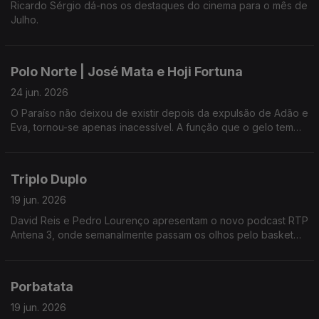
Ricardo Sérgio dá-nos os destaques do cinema para o mês de
Julho.
Polo Norte | José Mata e Hoji Fortuna
24 jun. 2026
O Paraíso não deixou de existir depois da expulsão de Adão e
Eva, tornou-se apenas inacessível. A função que o gelo tem
vindo a cumprir ao longo de milénios é essa: conservar o Éden
intacto e inacessível. Os atores José Mata e Hoji Fortuna
apresentam-nos e peça que põe em palco a tese de William
Triplo Duplo
Fairfield Warren.
19 jun. 2026
David Reis e Pedro Lourenço apresentam o novo podcast RTP
Antena 3, onde semanalmente passam os olhos pelo basket
nacional e as melhores ligas internacionais. Ainda as finais
históricas de NBA.
Porbatata
19 jun. 2026