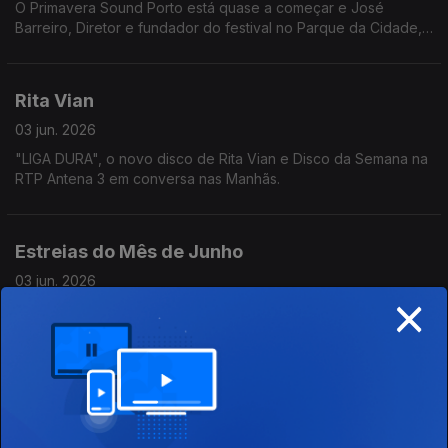
O Primavera Sound Porto está quase a começar e José
Barreiro, Diretor e fundador do festival no Parque da Cidade,
revela o que podemos esperar da edição deste ano.
Rita Vian
03 jun. 2026
"LIGA DURA", o novo disco de Rita Vian e Disco da Semana na
RTP Antena 3 em conversa nas Manhãs.
Estreias do Mês de Junho
03 jun. 2026
×
Ricardo Sérgio conta-nos o que não podemos perder no
cinema este mês.
APP Festas Populares
02 jun. 2026