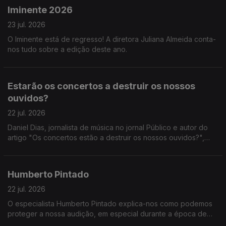
Iminente 2026
23 jul. 2026
O Iminente está de regresso! A diretora Juliana Almeida conta-
nos tudo sobre a edição deste ano.
Estarão os concertos a destruir os nossos
ouvidos?
22 jul. 2026
Daniel Dias, jornalista de música no jornal Público e autor do
artigo "Os concertos estão a destruir os nossos ouvidos?",
fala-nos sobre a sua pesquisa no que diz respeito à cultura de
não proteção auditiva.
Humberto Pintado
22 jul. 2026
O especialista Humberto Pintado explica-nos como podemos
proteger a nossa audição, em especial durante a época de
festivais de verão.