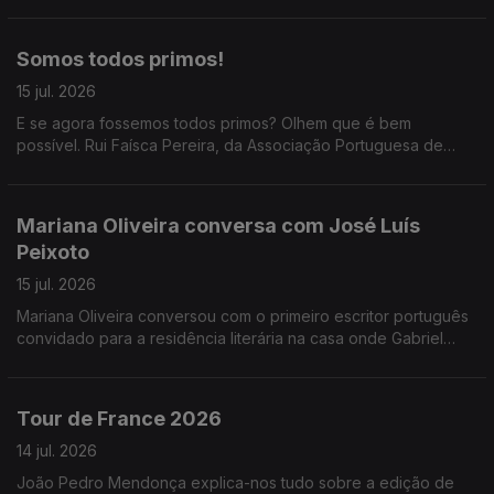
Somos todos primos!
15 jul. 2026
E se agora fossemos todos primos? Olhem que é bem
possível. Rui Faísca Pereira, da Associação Portuguesa de
Genealogia, passou pelas Manhãs da 3 para uma conversa
que, por nós, tinha durado o resto do dia. Não, do ano!
Mariana Oliveira conversa com José Luís
Peixoto
15 jul. 2026
Mariana Oliveira conversou com o primeiro escritor português
convidado para a residência literária na casa onde Gabriel
García Márquez escreveu "Cem Anos de Solidão".
Tour de France 2026
14 jul. 2026
João Pedro Mendonça explica-nos tudo sobre a edição de