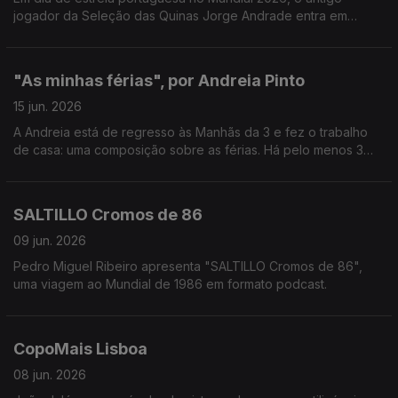
jogador da Seleção das Quinas Jorge Andrade entra em
campo nas Manhãs da 3!
"As minhas férias", por Andreia Pinto
15 jun. 2026
A Andreia está de regresso às Manhãs da 3 e fez o trabalho
de casa: uma composição sobre as férias. Há pelo menos 3
piadas secas (3 a mais do que gostariamos).
Ah, que saudades!
SALTILLO Cromos de 86
09 jun. 2026
Pedro Miguel Ribeiro apresenta "SALTILLO Cromos de 86",
uma viagem ao Mundial de 1986 em formato podcast.
CopoMais Lisboa
08 jun. 2026