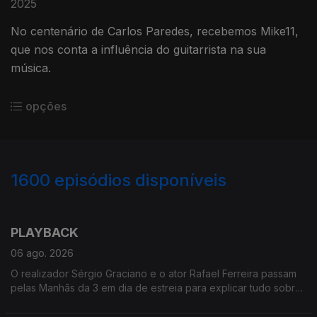
2025
No centenário de Carlos Paredes, recebemos Mike11,
que nos conta a influência do guitarrista na sua
música.
opções
1600
episódios disponíveis
943818
937262
933782
930432
927428
921393
915128
911381
907300
PLAYBACK
06 ago. 2026
O realizador Sérgio Graciano e o ator Rafael Ferreira passam
pelas Manhãs da 3 em dia de estreia para explicar tudo sobre
o filme PLAYBACK, que leva aos grandes ecrãs a história de
Carlos Paião.