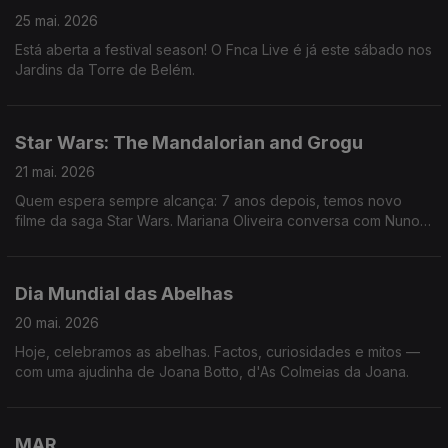
25 mai. 2026
Está aberta a festival season! O Fnca Live é já este sábado nos
Jardins da Torre de Belém.
Star Wars: The Mandalorian and Grogu
21 mai. 2026
Quem espera sempre alcança: 7 anos depois, temos novo
filme da saga Star Wars. Mariana Oliveira conversa com Nuno
Galopim e conta-nos tudo nas Manhãs da 3!
Dia Mundial das Abelhas
20 mai. 2026
Hoje, celebramos as abelhas. Factos, curiosidades e mitos —
com uma ajudinha de Joana Botto, d'As Colmeias da Joana.
MAR