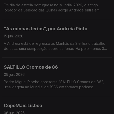
Em dia de estreia portuguesa no Mundial 2026, o antigo
jogador da Seleção das Quinas Jorge Andrade entra em
campo nas Manhãs da 3!
"As minhas férias", por Andreia Pinto
15 jun. 2026
A Andreia está de regresso às Manhãs da 3 e fez o trabalho
de casa: uma composição sobre as férias. Há pelo menos 3
piadas secas (3 a mais do que gostariamos).
Ah, que saudades!
SALTILLO Cromos de 86
09 jun. 2026
Pedro Miguel Ribeiro apresenta "SALTILLO Cromos de 86",
uma viagem ao Mundial de 1986 em formato podcast.
CopoMais Lisboa
08 jun. 2026