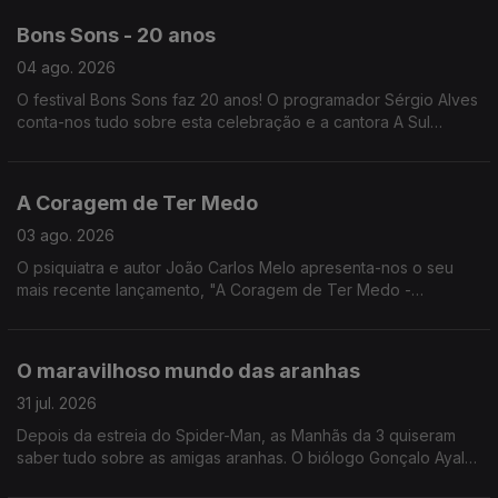
Bons Sons - 20 anos
04 ago. 2026
O festival Bons Sons faz 20 anos! O programador Sérgio Alves
conta-nos tudo sobre esta celebração e a cantora A Sul
explica o que se sente ao atuar em festivais como este.
A Coragem de Ter Medo
03 ago. 2026
O psiquiatra e autor João Carlos Melo apresenta-nos o seu
mais recente lançamento, "A Coragem de Ter Medo -
Compreender e vencer os medos que nos afligem".
O maravilhoso mundo das aranhas
31 jul. 2026
Depois da estreia do Spider-Man, as Manhãs da 3 quiseram
saber tudo sobre as amigas aranhas. O biólogo Gonçalo Ayala
deu uma ajudinha!