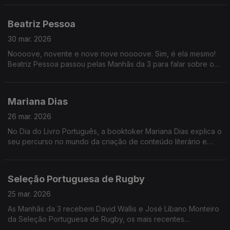
Beatriz Pessoa
30 mar. 2026
Noooove, novente e nove nove noooove. Sim, é ela mesmo!
Beatriz Pessoa passou pelas Manhãs da 3 para falar sobre o
novo disco "Muito Mais", com apresentação marcada para o
próximo dia 11 de abril na Casa Capitão.
Mariana Dias
26 mar. 2026
No Dia do Livro Português, a booktoker Mariana Dias explica o
seu percurso no mundo da criação de conteúdo literário e
deixa algumas sugestões para os mais indecisos.
Seleção Portuguesa de Rugby
25 mar. 2026
As Manhãs da 3 recebem David Wallis e José Líbano Monteiro
da Seleção Portuguesa de Rugby, os mais recentes
Campeões da Europa!