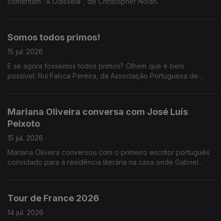
comentam "A Odisseia", de Christopher Nolan.
Somos todos primos!
15 jul. 2026
E se agora fossemos todos primos? Olhem que é bem
possível. Rui Faísca Pereira, da Associação Portuguesa de
Genealogia, passou pelas Manhãs da 3 para uma conversa
que, por nós, tinha durado o resto do dia. Não, do ano!
Mariana Oliveira conversa com José Luís
Peixoto
15 jul. 2026
Mariana Oliveira conversou com o primeiro escritor português
convidado para a residência literária na casa onde Gabriel
García Márquez escreveu "Cem Anos de Solidão".
Tour de France 2026
14 jul. 2026