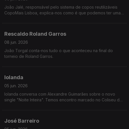
João Jalé, responsável pelo sistema de copos reutilizáveis
CopoMais Lisboa, explica-nos como é que podemos ter uma
cidade mais limpa e amiga do ambiente de forma muito fácil.
Rescaldo Roland Garros
08 jun. 2026
João Torgal conta-nos tudo o que aconteceu na final do
torneio de Roland Garros.
Iolanda
05 jun. 2026
Iolanda conversa com Alexandre Guimarães sobre o novo
single "Noite Inteira". Temos encontro marcado no Coliseu dos
Recreios em dezembro!
José Barreiro