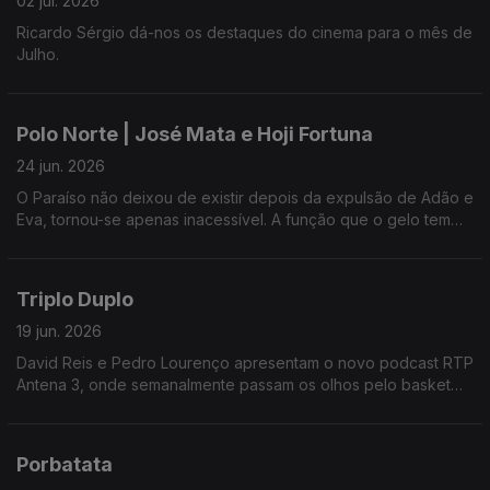
02 jul. 2026
Ricardo Sérgio dá-nos os destaques do cinema para o mês de
Julho.
Polo Norte | José Mata e Hoji Fortuna
24 jun. 2026
O Paraíso não deixou de existir depois da expulsão de Adão e
Eva, tornou-se apenas inacessível. A função que o gelo tem
vindo a cumprir ao longo de milénios é essa: conservar o Éden
intacto e inacessível. Os atores José Mata e Hoji Fortuna
apresentam-nos e peça que põe em palco a tese de William
Triplo Duplo
Fairfield Warren.
19 jun. 2026
David Reis e Pedro Lourenço apresentam o novo podcast RTP
Antena 3, onde semanalmente passam os olhos pelo basket
nacional e as melhores ligas internacionais. Ainda as finais
históricas de NBA.
Porbatata