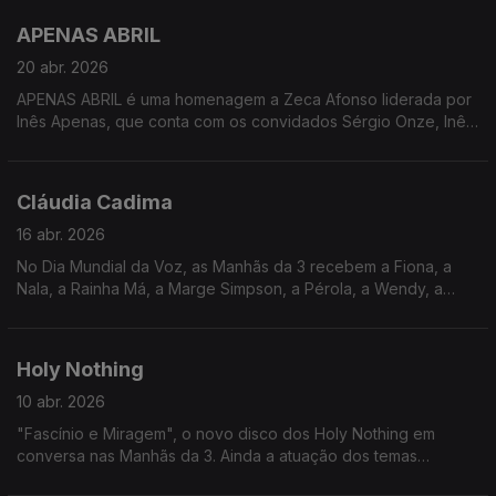
APENAS ABRIL
20 abr. 2026
APENAS ABRIL é uma homenagem a Zeca Afonso liderada por
Inês Apenas, que conta com os convidados Sérgio Onze, Inês
Monstro e Bia Maria. Há concerto amanhã às 21h30 na Casa
Capitão! Só boas notícias :)
Cláudia Cadima
16 abr. 2026
No Dia Mundial da Voz, as Manhãs da 3 recebem a Fiona, a
Nala, a Rainha Má, a Marge Simpson, a Pérola, a Wendy, a
Ellie, a Marina... enfim, a voz de uma geração: Cláudia Cadima.
Holy Nothing
10 abr. 2026
"Fascínio e Miragem", o novo disco dos Holy Nothing em
conversa nas Manhãs da 3. Ainda a atuação dos temas
"Fascínio e Miragem" e "Moeda de Troca", com Luca Argel,