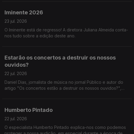
pesquisar por @General.Knowledge no Youtube :)
Iminente 2026
23 jul. 2026
O Iminente está de regresso! A diretora Juliana Almeida conta-
nos tudo sobre a edição deste ano.
Estarão os concertos a destruir os nossos
ouvidos?
22 jul. 2026
Daniel Dias, jornalista de música no jornal Público e autor do
artigo "Os concertos estão a destruir os nossos ouvidos?",
fala-nos sobre a sua pesquisa no que diz respeito à cultura de
não proteção auditiva.
Humberto Pintado
22 jul. 2026
O especialista Humberto Pintado explica-nos como podemos
proteger a nossa audição, em especial durante a época de