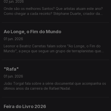
02 jun. 2026
Onde são os melhores Santos? Que artistas atuam este ano?
Como chegar a cada recinto? Stéphane Duarte, criador da
aplicação que é o verdadeiro google maps das festas
populares, responde a tudo isto e muito mais!
Ao Longe, o Fim do Mundo
01 jun. 2026
Leonor e Beatriz Carretas falam sobre "Ao Longe, o Fim do
Mundo", a peça que segue um grupo de terraplanistas que
viaja rumo à Antártida para provar uma teoria. Uma reflexão
sobre a ciência e as crenças na sociedade.
"Rafa"
01 jun. 2026
João Torgal fala sobre a série documental que acompanha os
últimos anos da carreira de Rafael Nadal.
Feira do Livro 2026