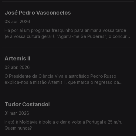
José Pedro Vasconcelos
08 abr. 2026
Há por aí um programa fresquinho para animar a vossa tarde
(e a vossa cultura geral!). "Agarra-me Se Puderes", o concurso
apresentado por José Pedro Vasconcelos, de segunda a
sexta nas tardes da RTP 1.
Artemis II
02 abr. 2026
O Presidente da Ciência Viva e astrofísico Pedro Russo
explica-nos a missão Artemis II, que marca o regresso da
Humanidade à Lua.
Tudor Costandoi
31 mar. 2026
Ir até à Moldávia à boleia e dar a volta a Portugal a 25 m/h.
Quem nunca?