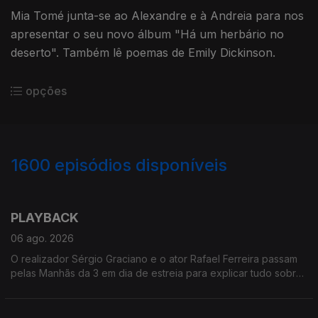
Mia Tomé junta-se ao Alexandre e à Andreia para nos
apresentar o seu novo álbum "Há um herbário no
deserto". Também lê poemas de Emily Dickinson.
opções
1600
episódios disponíveis
943818
937262
933782
930432
PLAYBACK
06 ago. 2026
O realizador Sérgio Graciano e o ator Rafael Ferreira passam
pelas Manhãs da 3 em dia de estreia para explicar tudo sobre
o filme PLAYBACK, que leva aos grandes ecrãs a história de
Carlos Paião.