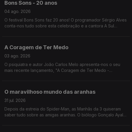
Bons Sons - 20 anos
04 ago. 2026
O festival Bons Sons faz 20 anos! O programador Sérgio Alves
conta-nos tudo sobre esta celebração e a cantora A Sul
explica o que se sente ao atuar em festivais como este.
A Coragem de Ter Medo
03 ago. 2026
O psiquiatra e autor João Carlos Melo apresenta-nos o seu
mais recente lançamento, "A Coragem de Ter Medo -
Compreender e vencer os medos que nos afligem".
O maravilhoso mundo das aranhas
31 jul. 2026
Depois da estreia do Spider-Man, as Manhãs da 3 quiseram
saber tudo sobre as amigas aranhas. O biólogo Gonçalo Ayala
deu uma ajudinha!