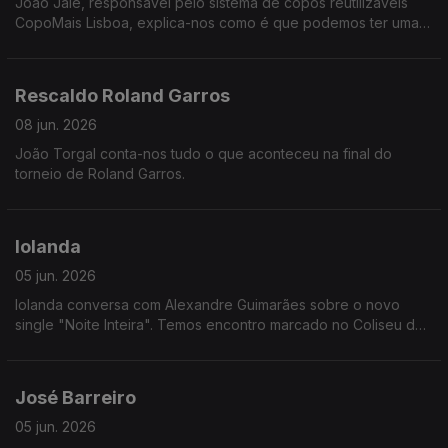
João Jalé, responsável pelo sistema de copos reutilizáveis
CopoMais Lisboa, explica-nos como é que podemos ter uma
cidade mais limpa e amiga do ambiente de forma muito fácil.
Rescaldo Roland Garros
08 jun. 2026
João Torgal conta-nos tudo o que aconteceu na final do
torneio de Roland Garros.
Iolanda
05 jun. 2026
Iolanda conversa com Alexandre Guimarães sobre o novo
single "Noite Inteira". Temos encontro marcado no Coliseu dos
Recreios em dezembro!
José Barreiro
05 jun. 2026