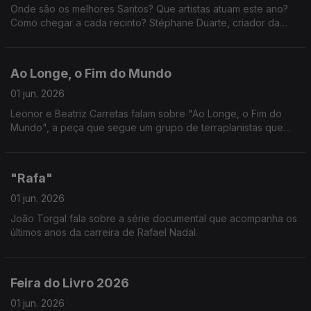
Onde são os melhores Santos? Que artistas atuam este ano?
Como chegar a cada recinto? Stéphane Duarte, criador da
aplicação que é o verdadeiro google maps das festas
populares, responde a tudo isto e muito mais!
Ao Longe, o Fim do Mundo
01 jun. 2026
Leonor e Beatriz Carretas falam sobre "Ao Longe, o Fim do
Mundo", a peça que segue um grupo de terraplanistas que
viaja rumo à Antártida para provar uma teoria. Uma reflexão
sobre a ciência e as crenças na sociedade.
"Rafa"
01 jun. 2026
João Torgal fala sobre a série documental que acompanha os
últimos anos da carreira de Rafael Nadal.
Feira do Livro 2026
01 jun. 2026