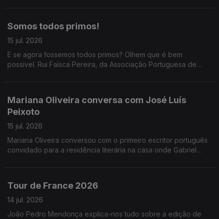
Somos todos primos!
15 jul. 2026
E se agora fossemos todos primos? Olhem que é bem
possível. Rui Faísca Pereira, da Associação Portuguesa de
Genealogia, passou pelas Manhãs da 3 para uma conversa
que, por nós, tinha durado o resto do dia. Não, do ano!
Mariana Oliveira conversa com José Luís
Peixoto
15 jul. 2026
Mariana Oliveira conversou com o primeiro escritor português
convidado para a residência literária na casa onde Gabriel
García Márquez escreveu "Cem Anos de Solidão".
Tour de France 2026
14 jul. 2026
João Pedro Mendonça explica-nos tudo sobre a edição de