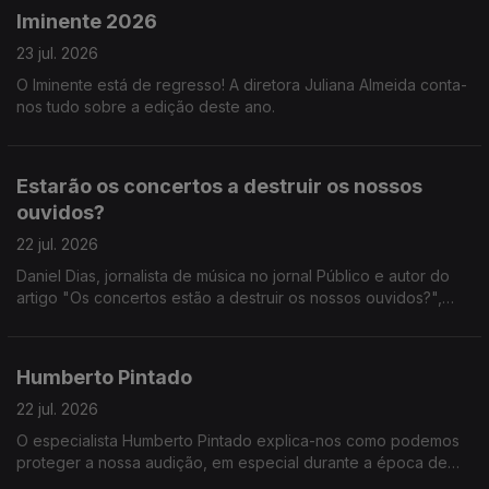
Iminente 2026
23 jul. 2026
O Iminente está de regresso! A diretora Juliana Almeida conta-
nos tudo sobre a edição deste ano.
Estarão os concertos a destruir os nossos
ouvidos?
22 jul. 2026
Daniel Dias, jornalista de música no jornal Público e autor do
artigo "Os concertos estão a destruir os nossos ouvidos?",
fala-nos sobre a sua pesquisa no que diz respeito à cultura de
não proteção auditiva.
Humberto Pintado
22 jul. 2026
O especialista Humberto Pintado explica-nos como podemos
proteger a nossa audição, em especial durante a época de
festivais de verão.