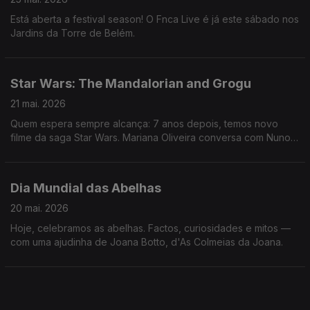
Está aberta a festival season! O Fnca Live é já este sábado nos
Jardins da Torre de Belém.
Star Wars: The Mandalorian and Grogu
21 mai. 2026
Quem espera sempre alcança: 7 anos depois, temos novo
filme da saga Star Wars. Mariana Oliveira conversa com Nuno
Galopim e conta-nos tudo nas Manhãs da 3!
Dia Mundial das Abelhas
20 mai. 2026
Hoje, celebramos as abelhas. Factos, curiosidades e mitos —
com uma ajudinha de Joana Botto, d'As Colmeias da Joana.