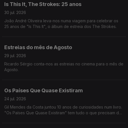
Is This It, The Strokes: 25 anos
30 jul. 2026
João André Oliveira leva-nos numa viagem para celebrar os
25 anos de "Is This It", o álbum de estreia dos The Strokes.
Estreias do mês de Agosto
29 jul. 2026
Ricardo Sérgio conta-nos as estreias no cinema para o mês de
Agosto.
Os Países Que Quase Existiram
24 jul. 2026
Gil Mendes da Costa juntou 10 anos de curiosidades num livro.
"Os Países Que Quase Existiram" tem tudo o que precisam de
saber para se tornarem em pros da geografia. Podem ainda
pesquisar por @General.Knowledge no Youtube :)