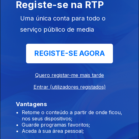
Registe-se na RTP
A Andreia e o Alexandre têm uma nova Associação preferida!
Uma única conta para todo o
Festival de Histórias Verdadeiras
serviço público de media
19 jun. 2026
O Festival de Histórias Verdadeiras da Mensagem de Lisboa
traz aos palcos do CCB histórias da cidade, contadas em
REGISTE-SE AGORA
tempo real pelos seus protagonistas. Catarina Carvalho e João
Paulo contam-nos mais.
Milhanas
Quero registar-me mais tarde
18 jun. 2026
Entrar (utilizadores registados)
"Deserto" é a primeira antecipação do novo álbum de
Milhanas, com lançamento marcado para este ano.
Vantagens
Retome o conteúdo a partir de onde ficou,
nos seus dispositivos;
Jorge Andrade
Guarde programas favoritos;
17 jun. 2026
Aceda à sua área pessoal;
Em dia de estreia portuguesa no Mundial 2026, o antigo