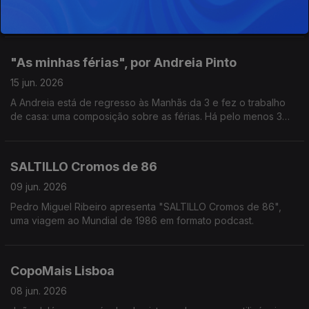
jogador da Seleção das Quinas Jorge Andrade entra em
campo nas Manhãs da 3!
"As minhas férias", por Andreia Pinto
15 jun. 2026
A Andreia está de regresso às Manhãs da 3 e fez o trabalho
de casa: uma composição sobre as férias. Há pelo menos 3
piadas secas (3 a mais do que gostariamos).
Ah, que saudades!
SALTILLO Cromos de 86
09 jun. 2026
Pedro Miguel Ribeiro apresenta "SALTILLO Cromos de 86",
uma viagem ao Mundial de 1986 em formato podcast.
CopoMais Lisboa
08 jun. 2026