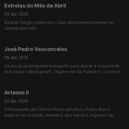
Estreias do Mês de Abril
09 abr. 2026
Ricardo Sérgio conta-nos o que não podemos perder no
cinema este mês.
José Pedro Vasconcelos
08 abr. 2026
Há por aí um programa fresquinho para animar a vossa tarde
(e a vossa cultura geral!). "Agarra-me Se Puderes", o concurso
apresentado por José Pedro Vasconcelos, de segunda a
sexta nas tardes da RTP 1.
Artemis II
02 abr. 2026
O Presidente da Ciência Viva e astrofísico Pedro Russo
explica-nos a missão Artemis II, que marca o regresso da
Humanidade à Lua.