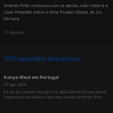
Andreia Pinto conversa com os atores João Catarré e
José Pimentão sobre o filme Projeto Global, de Ivo
Ferreira.
opções
1601
episódios disponíveis
944021
938281
933781
930975
927701
922743
916195
911878
907314
Kanye West em Portugal
07 ago. 2026
Em dia de concerto do agora Ye, Marta Rocha faz uma breve
viagem pelo maravilhoso (tem dias) mundo de Kanye West.