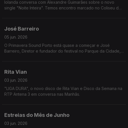
Iolanda conversa com Alexandre Guimarães sobre o novo
single "Noite Inteira". Temos encontro marcado no Coliseu dos
Recreios em dezembro!
José Barreiro
05 jun. 2026
O Primavera Sound Porto está quase a começar e José
Barreiro, Diretor e fundador do festival no Parque da Cidade,
revela o que podemos esperar da edição deste ano.
Rita Vian
03 jun. 2026
"LIGA DURA", o novo disco de Rita Vian e Disco da Semana na
RTP Antena 3 em conversa nas Manhãs.
Estreias do Mês de Junho
03 jun. 2026