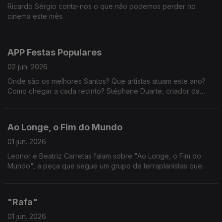
Ricardo Sérgio conta-nos o que não podemos perder no
cinema este mês.
APP Festas Populares
02 jun. 2026
Onde são os melhores Santos? Que artistas atuam este ano?
Como chegar a cada recinto? Stéphane Duarte, criador da
aplicação que é o verdadeiro google maps das festas
populares, responde a tudo isto e muito mais!
Ao Longe, o Fim do Mundo
01 jun. 2026
Leonor e Beatriz Carretas falam sobre "Ao Longe, o Fim do
Mundo", a peça que segue um grupo de terraplanistas que
viaja rumo à Antártida para provar uma teoria. Uma reflexão
sobre a ciência e as crenças na sociedade.
"Rafa"
01 jun. 2026