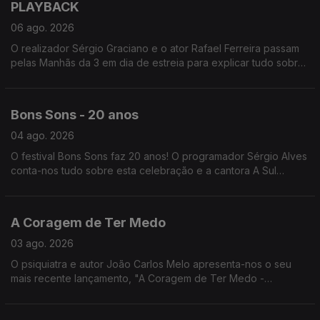
PLAYBACK
06 ago. 2026
O realizador Sérgio Graciano e o ator Rafael Ferreira passam
pelas Manhãs da 3 em dia de estreia para explicar tudo sobre
o filme PLAYBACK, que leva aos grandes ecrãs a história de
Carlos Paião.
Bons Sons - 20 anos
04 ago. 2026
O festival Bons Sons faz 20 anos! O programador Sérgio Alves
conta-nos tudo sobre esta celebração e a cantora A Sul
explica o que se sente ao atuar em festivais como este.
A Coragem de Ter Medo
03 ago. 2026
O psiquiatra e autor João Carlos Melo apresenta-nos o seu
mais recente lançamento, "A Coragem de Ter Medo -
Compreender e vencer os medos que nos afligem".