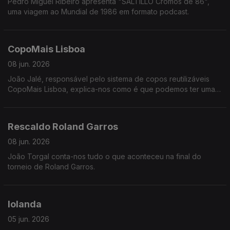
Pedro Miguel Ribeiro apresenta "SALTILLO Cromos de 86",
uma viagem ao Mundial de 1986 em formato podcast.
CopoMais Lisboa
08 jun. 2026
João Jalé, responsável pelo sistema de copos reutilizáveis
CopoMais Lisboa, explica-nos como é que podemos ter uma
cidade mais limpa e amiga do ambiente de forma muito fácil.
Rescaldo Roland Garros
08 jun. 2026
João Torgal conta-nos tudo o que aconteceu na final do
torneio de Roland Garros.
Iolanda
05 jun. 2026