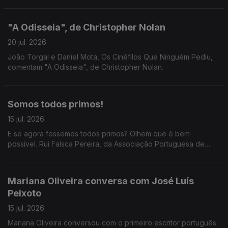
"A Odisseia", de Christopher Nolan
20 jul. 2026
João Torgal e Daniel Mota, Os Cinéfilos Que Ninguém Pediu,
comentam "A Odisseia", de Christopher Nolan.
Somos todos primos!
15 jul. 2026
E se agora fossemos todos primos? Olhem que é bem
possível. Rui Faísca Pereira, da Associação Portuguesa de
Genealogia, passou pelas Manhãs da 3 para uma conversa
que, por nós, tinha durado o resto do dia. Não, do ano!
Mariana Oliveira conversa com José Luís
Peixoto
15 jul. 2026
Mariana Oliveira conversou com o primeiro escritor português