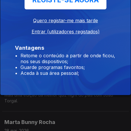
REGISTE-SE AGORA
Nós ouvimos as vossas preces e entregámos: está aqui o
menu completo dos próximos festivais de verão.
Quero registar-me mais tarde
Entrar (utilizadores registados)
Pai Nosso
28 mai. 2026
Vantagens
Estreia hoje o novo filme português "Pai Nosso" que conta a
Retome o conteúdo a partir de onde ficou,
história dos últimos dias de António de Oliveira Salazar e a
nos seus dispositivos;
queda do Estado Novo.
Guarde programas favoritos;
Aceda à sua área pessoal;
Quiz Night de Manhã
28 mai. 2026
Mais uma edição da melhor quiz night do país com João
Torgal.
Marta Bunny Rocha
28 mai. 2026