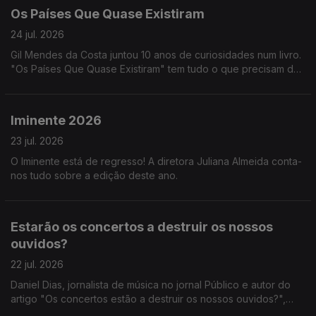
Os Países Que Quase Existiram
24 jul. 2026
Gil Mendes da Costa juntou 10 anos de curiosidades num livro.
"Os Países Que Quase Existiram" tem tudo o que precisam de
saber para se tornarem em pros da geografia. Podem ainda
pesquisar por @General.Knowledge no Youtube :)
Iminente 2026
23 jul. 2026
O Iminente está de regresso! A diretora Juliana Almeida conta-
nos tudo sobre a edição deste ano.
Estarão os concertos a destruir os nossos
ouvidos?
22 jul. 2026
Daniel Dias, jornalista de música no jornal Público e autor do
artigo "Os concertos estão a destruir os nossos ouvidos?",
fala-nos sobre a sua pesquisa no que diz respeito à cultura de