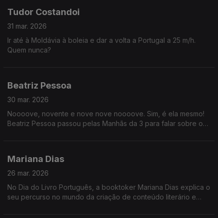
Tudor Costandoi
31 mar. 2026
Ir até à Moldávia à boleia e dar a volta a Portugal a 25 m/h.
Quem nunca?
Beatriz Pessoa
30 mar. 2026
Noooove, novente e nove nove noooove. Sim, é ela mesmo!
Beatriz Pessoa passou pelas Manhãs da 3 para falar sobre o
novo disco "Muito Mais", com apresentação marcada para o
próximo dia 11 de abril na Casa Capitão.
Mariana Dias
26 mar. 2026
No Dia do Livro Português, a booktoker Mariana Dias explica o
seu percurso no mundo da criação de conteúdo literário e
deixa algumas sugestões para os mais indecisos.