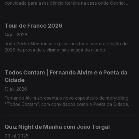
convidado para a residência literária na casa onde Gabriel
García Márquez escreveu "Cem Anos de Solidão".
Tour de France 2026
14 jul. 2026
João Pedro Mendonça explica-nos tudo sobre a edição de
2026 da prova de ciclismo mais antiga do mundo.
Todos Contam | Fernando Alvim e o Poeta da
Cidade
13 jul. 2026
Fernando Alvim apresenta o novo espetáculo de storytelling
"Todos Contam", com convidados como o Poeta da Cidade,
Tânia Laranjo, Hugo van der Ding, Beatriz Gosta e Jorge
Andrade.
Quiz Night de Manhã com João Torgal
09 jul. 2026