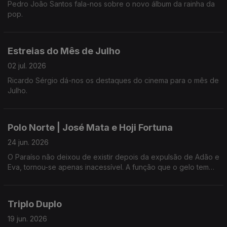
Pedro João Santos fala-nos sobre o novo álbum da rainha da
pop.
Estreias do Mês de Julho
02 jul. 2026
Ricardo Sérgio dá-nos os destaques do cinema para o mês de
Julho.
Polo Norte | José Mata e Hoji Fortuna
24 jun. 2026
O Paraíso não deixou de existir depois da expulsão de Adão e
Eva, tornou-se apenas inacessível. A função que o gelo tem
vindo a cumprir ao longo de milénios é essa: conservar o Éden
intacto e inacessível. Os atores José Mata e Hoji Fortuna
apresentam-nos e peça que põe em palco a tese de William
Triplo Duplo
Fairfield Warren.
19 jun. 2026