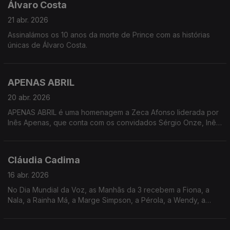
Álvaro Costa
21 abr. 2026
Assinalámos os 10 anos da morte de Prince com as histórias
únicas de Álvaro Costa.
APENAS ABRIL
20 abr. 2026
APENAS ABRIL é uma homenagem a Zeca Afonso liderada por
Inês Apenas, que conta com os convidados Sérgio Onze, Inês
Monstro e Bia Maria. Há concerto amanhã às 21h30 na Casa
Capitão! Só boas notícias :)
Cláudia Cadima
16 abr. 2026
No Dia Mundial da Voz, as Manhãs da 3 recebem a Fiona, a
Nala, a Rainha Má, a Marge Simpson, a Pérola, a Wendy, a
Ellie, a Marina... enfim, a voz de uma geração: Cláudia Cadima.