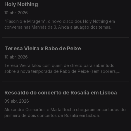
Holy Nothing
10 abr. 2026
"Fascínio e Miragem", o novo disco dos Holy Nothing em
conversa nas Manhãs da 3. Ainda a atuação dos temas
"Fascínio e Miragem" e "Moeda de Troca", com Luca Argel,
disponível no Youtube da RTP Antena 3.
Teresa Vieira x Rabo de Peixe
10 abr. 2026
Teresa Vieira falou com quem de direito para saber tudo
sobre a nova temporada de Rabo de Peixe (sem spoilers,
calmaaaa!)
Rescaldo do concerto de Rosalía em Lisboa
09 abr. 2026
Alexandre Guimarães e Marta Rocha chegaram encantados do
primeiro de dois concertos de Rosalía em Lisboa.