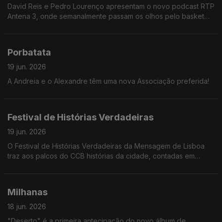
David Reis e Pedro Lourenço apresentam o novo podcast RTP
Antena 3, onde semanalmente passam os olhos pelo basket
nacional e as melhores ligas internacionais. Ainda as finais
históricas de NBA.
Porbatata
19 jun. 2026
A Andreia e o Alexandre têm uma nova Associação preferida!
Festival de Histórias Verdadeiras
19 jun. 2026
O Festival de Histórias Verdadeiras da Mensagem de Lisboa
traz aos palcos do CCB histórias da cidade, contadas em
tempo real pelos seus protagonistas. Catarina Carvalho e João
Paulo contam-nos mais.
Milhanas
18 jun. 2026
"Deserto" é a primeira antecipação do novo álbum de