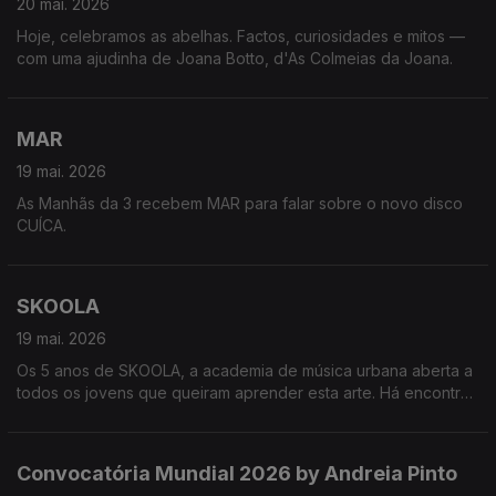
20 mai. 2026
Hoje, celebramos as abelhas. Factos, curiosidades e mitos —
com uma ajudinha de Joana Botto, d'As Colmeias da Joana.
MAR
19 mai. 2026
As Manhãs da 3 recebem MAR para falar sobre o novo disco
CUÍCA.
SKOOLA
19 mai. 2026
Os 5 anos de SKOOLA, a academia de música urbana aberta a
todos os jovens que queiram aprender esta arte. Há encontro
marcado para dia 23 na Reitoria da Universidade de Lisboa!
Convocatória Mundial 2026 by Andreia Pinto