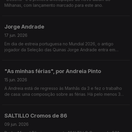
Milhanas, com lançamento marcado para este ano.
Jorge Andrade
17 jun. 2026
Em dia de estreia portuguesa no Mundial 2026, o antigo
jogador da Seleção das Quinas Jorge Andrade entra em
campo nas Manhãs da 3!
"As minhas férias", por Andreia Pinto
15 jun. 2026
A Andreia está de regresso às Manhãs da 3 e fez o trabalho
de casa: uma composição sobre as férias. Há pelo menos 3
piadas secas (3 a mais do que gostariamos).
Ah, que saudades!
SALTILLO Cromos de 86
09 jun. 2026