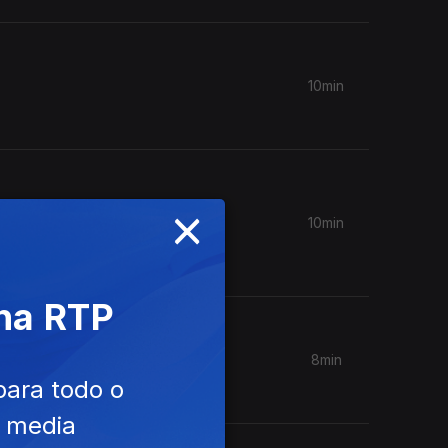
10min
×
10min
ue
 no
 na RTP
8min
para todo o
e media