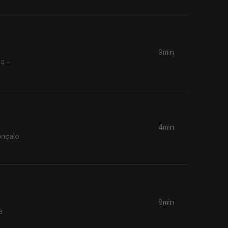
9min
o -
4min
onçalo
8min
e