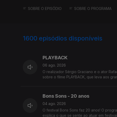
SOBRE O EPISÓDIO
SOBRE O PROGRAMA
1600
episódios disponíveis
943818
937262
933782
PLAYBACK
06 ago. 2026
O realizador Sérgio Graciano e o ator Rafa
sobre o filme PLAYBACK, q
Bons Sons - 20 anos
04 ago. 2026
O festival Bons Sons faz 20 anos! O progr
explica o que se sente ao atuar em festiva