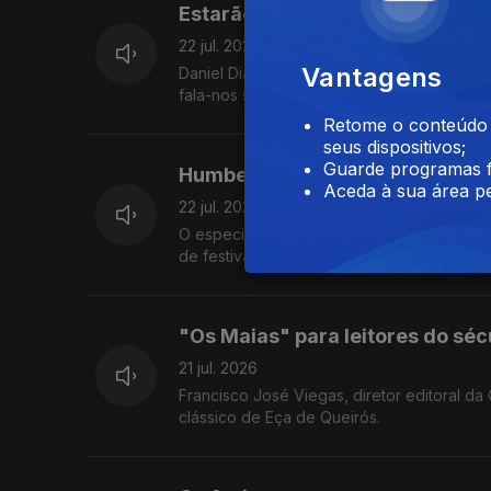
Estarão os concertos a destruir
22 jul. 2026
Vantagens
Daniel Dias, jornalista de música no jornal
fala-nos sobre a sua pesquisa no que diz r
Retome o conteúdo a
seus dispositivos;
Guarde programas f
Humberto Pintado
Aceda à sua área pe
22 jul. 2026
O especialista Humberto Pintado explica-
de festivais de verão.
"Os Maias" para leitores do séc
21 jul. 2026
Francisco José Viegas, diretor editoral d
clássico de Eça de Queirós.