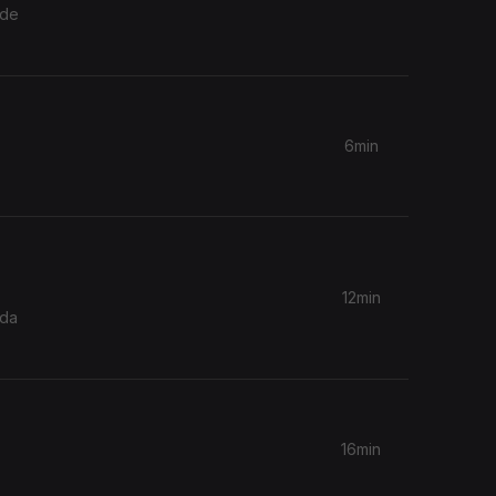
nde
6min
12min
 da
16min