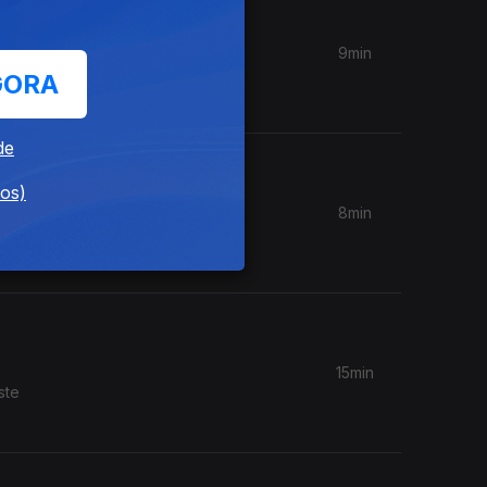
9min
uvidos?",
GORA
de
dos)
8min
 a época
15min
ste