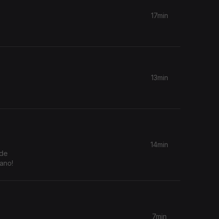
17min
13min
14min
 de
ano!
7min