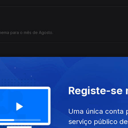
inema para o mês de Agosto.
iosidades num livro. "Os Países Que Quase Existiram" tem tudo o q
ros da geografia. Podem ainda pesquisar por @General.Knowledge
Registe-se
Uma única conta 
liana Almeida conta-nos tudo sobre a edição deste ano.
serviço público d