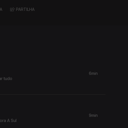
A
PARTILHA
6min
ar tudo
9min
ora A Sul