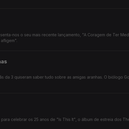
resenta-nos o seu mais recente lançamento, "A Coragem de Ter Med
afligem".
has
ãs da 3 quiseram saber tudo sobre as amigas aranhas. O biólogo G
ara celebrar os 25 anos de "Is This It", o álbum de estreia dos Th