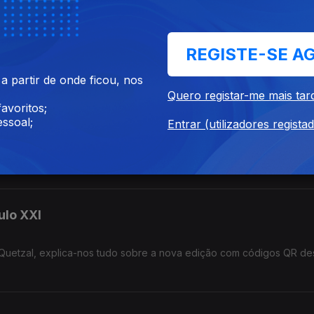
 os nossos ouvidos?
 Público e autor do artigo "Os concertos estão a destruir os nossos o
REGISTE-SE A
espeito à cultura de não proteção auditiva.
 partir de onde ficou, nos
Quero registar-me mais tar
avoritos;
ssoal;
Entrar (utilizadores regista
nos como podemos proteger a nossa audição, em especial durante
ulo XXI
a Quetzal, explica-nos tudo sobre a nova edição com códigos QR de