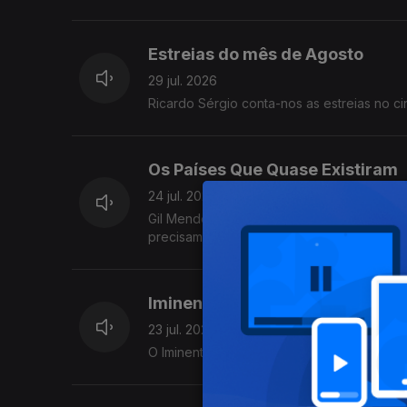
Estreias do mês de Agosto
29 jul. 2026
Ricardo Sérgio conta-nos as estreias no c
Os Países Que Quase Existiram
24 jul. 2026
Gil Mendes da Costa juntou 10 anos de cur
precisam de saber para se tornarem em p
Youtube :)
Iminente 2026
23 jul. 2026
O Iminente está de regresso! A diretora Ju