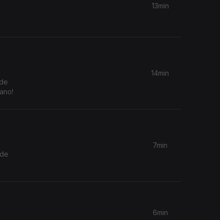
13min
14min
 de
ano!
7min
nde
6min