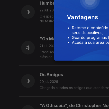
Humberto Pintado
22 jul. 2026
Vantagens
O especialista Humberto Pintado explica-
de festivais de verão.
Retome o conteúdo a
seus dispositivos;
Guarde programas f
"Os Maias" para leitores do séc
Aceda à sua área pe
21 jul. 2026
Francisco José Viegas, diretor editoral d
clássico de Eça de Queirós.
Os Amigos
20 jul. 2026
Obrigada a todos os amigos que atendara
"A Odisseia", de Christopher No