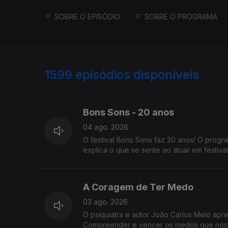
SOBRE O EPISÓDIO
SOBRE O PROGRAMA
1599
episódios disponíveis
943757
937265
933476
Bons Sons - 20 anos
04 ago. 2026
O festival Bons Sons faz 20 anos! O progr
explica o que se sente ao atuar em festiva
A Coragem de Ter Medo
03 ago. 2026
O psiquiatra e autor João Carlos Melo ap
Compreender e vencer os medos que nos 