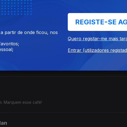
nos como podemos proteger a nossa audição, em especial durante
REGISTE-SE A
 partir de onde ficou, nos
Quero registar-me mais tar
avoritos;
ulo XXI
ssoal;
Entrar (utilizadores regista
a Quetzal, explica-nos tudo sobre a nova edição com códigos QR de
m. Marquem esse café!
lan