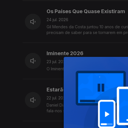
Os Países Que Quase Existiram
24 jul. 2026
Gil Mendes da Costa juntou 10 anos de cur
precisam de saber para se tornarem em p
Youtube :)
Iminente 2026
23 jul. 2026
O Iminente está de regresso! A diretora Ju
Estarão os concertos a destruir
22 jul. 2026
Daniel Dias, jornalista de música no jornal
fala-nos sobre a sua pesquisa no que diz r