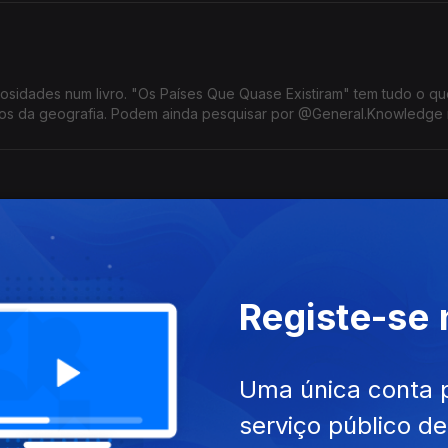
iosidades num livro. "Os Países Que Quase Existiram" tem tudo o q
ros da geografia. Podem ainda pesquisar por @General.Knowledge
liana Almeida conta-nos tudo sobre a edição deste ano.
Registe-se
 os nossos ouvidos?
 Público e autor do artigo "Os concertos estão a destruir os nossos o
Uma única conta 
espeito à cultura de não proteção auditiva.
serviço público d