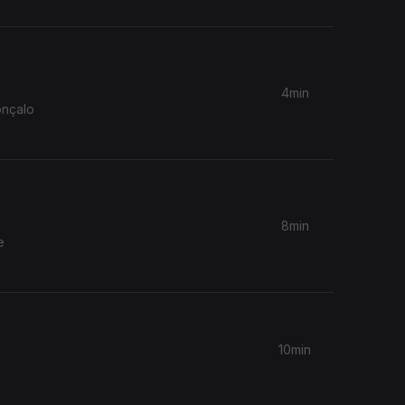
4min
onçalo
8min
e
10min