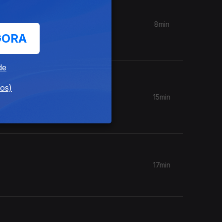
8min
 a época
GORA
de
dos)
15min
ste
17min