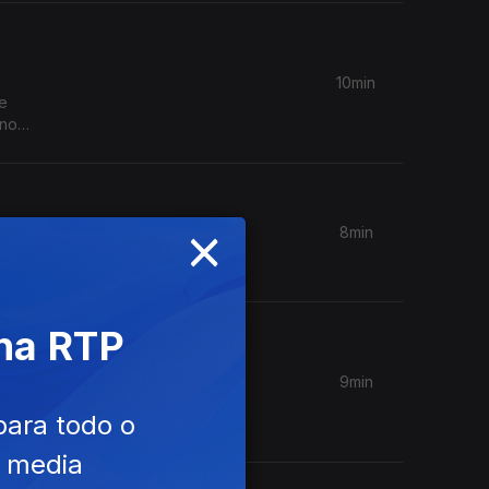
10min
ue
 no
×
8min
 na RTP
9min
uvidos?",
para todo o
e media