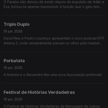
O Paraíso não deixou de existir depois da expulsão de Adão e
Eva, tornou-se apenas inacessível. A função que o gelo tem
vindo a cumprir ao longo de milénios é essa: conservar o Éden
intacto e inacessível. Os atores José Mata e Hoji Fortuna
apresentam-nos e peça que põe em palco a tese de William
Triplo Duplo
Fairfield Warren.
19 jun. 2026
David Reis e Pedro Lourenço apresentam o novo podcast RTP
Antena 3, onde semanalmente passam os olhos pelo basket
nacional e as melhores ligas internacionais. Ainda as finais
históricas de NBA.
Porbatata
19 jun. 2026
A Andreia e o Alexandre têm uma nova Associação preferida!
Festival de Histórias Verdadeiras
19 jun. 2026
O Festival de Histórias Verdadeiras da Mensagem de Lisboa