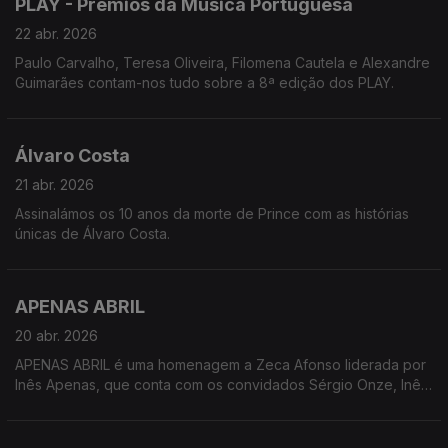
PLAY - Prémios da Música Portuguesa
22 abr. 2026
Paulo Carvalho, Teresa Oliveira, Filomena Cautela e Alexandre
Guimarães contam-nos tudo sobre a 8ª edição dos PLAY.
Álvaro Costa
21 abr. 2026
Assinalámos os 10 anos da morte de Prince com as histórias
únicas de Álvaro Costa.
APENAS ABRIL
20 abr. 2026
APENAS ABRIL é uma homenagem a Zeca Afonso liderada por
Inês Apenas, que conta com os convidados Sérgio Onze, Inês
Monstro e Bia Maria. Há concerto amanhã às 21h30 na Casa
Capitão! Só boas notícias :)