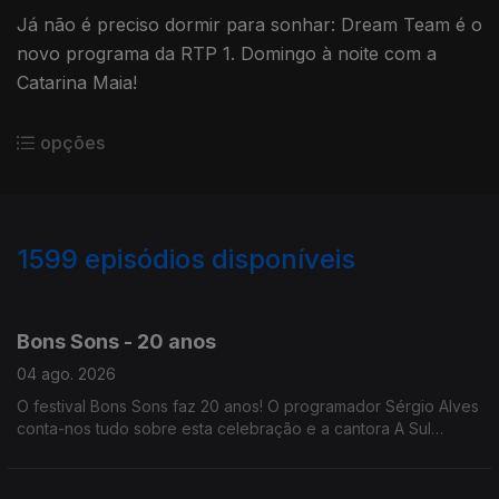
Já não é preciso dormir para sonhar: Dream Team é o
novo programa da RTP 1. Domingo à noite com a
Catarina Maia!
opções
1599
episódios disponíveis
943757
937265
933476
930145
927147
921871
914594
Bons Sons - 20 anos
04 ago. 2026
O festival Bons Sons faz 20 anos! O programador Sérgio Alves
conta-nos tudo sobre esta celebração e a cantora A Sul
explica o que se sente ao atuar em festivais como este.