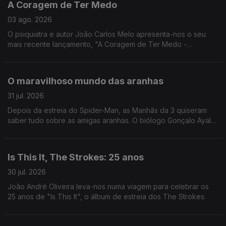
A Coragem de Ter Medo
03 ago. 2026
O psiquiatra e autor João Carlos Melo apresenta-nos o seu
mais recente lançamento, "A Coragem de Ter Medo -
Compreender e vencer os medos que nos afligem".
O maravilhoso mundo das aranhas
31 jul. 2026
Depois da estreia do Spider-Man, as Manhãs da 3 quiseram
saber tudo sobre as amigas aranhas. O biólogo Gonçalo Ayala
deu uma ajudinha!
Is This It, The Strokes: 25 anos
30 jul. 2026
João André Oliveira leva-nos numa viagem para celebrar os
25 anos de "Is This It", o álbum de estreia dos The Strokes.