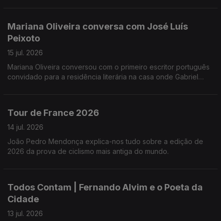
Genealogia, passou pelas Manhãs da 3 para uma conversa
que, por nós, tinha durado o resto do dia. Não, do ano!
Mariana Oliveira conversa com José Luís
Peixoto
15 jul. 2026
Mariana Oliveira conversou com o primeiro escritor português
convidado para a residência literária na casa onde Gabriel
García Márquez escreveu "Cem Anos de Solidão".
Tour de France 2026
14 jul. 2026
João Pedro Mendonça explica-nos tudo sobre a edição de
2026 da prova de ciclismo mais antiga do mundo.
Todos Contam | Fernando Alvim e o Poeta da
Cidade
13 jul. 2026