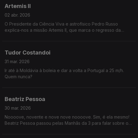
Artemis II
02 abr. 2026
O Presidente da Ciência Viva e astrofísico Pedro Russo
explica-nos a missão Artemis II, que marca o regresso da
Humanidade à Lua.
Tudor Costandoi
31 mar. 2026
Ir até à Moldávia à boleia e dar a volta a Portugal a 25 m/h.
Quem nunca?
Beatriz Pessoa
30 mar. 2026
Noooove, novente e nove nove noooove. Sim, é ela mesmo!
Beatriz Pessoa passou pelas Manhãs da 3 para falar sobre o
novo disco "Muito Mais", com apresentação marcada para o
próximo dia 11 de abril na Casa Capitão.