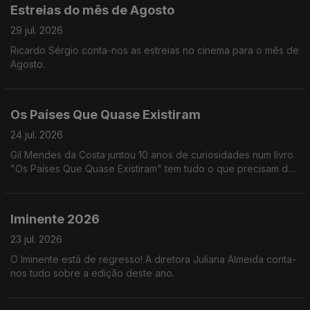
Estreias do mês de Agosto
29 jul. 2026
Ricardo Sérgio conta-nos as estreias no cinema para o mês de
Agosto.
Os Países Que Quase Existiram
24 jul. 2026
Gil Mendes da Costa juntou 10 anos de curiosidades num livro.
"Os Países Que Quase Existiram" tem tudo o que precisam de
saber para se tornarem em pros da geografia. Podem ainda
pesquisar por @General.Knowledge no Youtube :)
Iminente 2026
23 jul. 2026
O Iminente está de regresso! A diretora Juliana Almeida conta-
nos tudo sobre a edição deste ano.