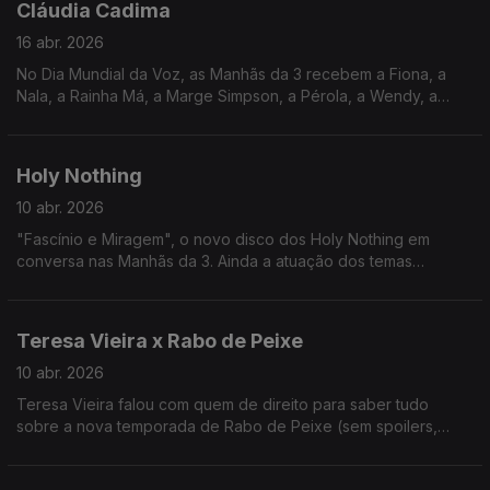
Cláudia Cadima
16 abr. 2026
No Dia Mundial da Voz, as Manhãs da 3 recebem a Fiona, a
Nala, a Rainha Má, a Marge Simpson, a Pérola, a Wendy, a
Ellie, a Marina... enfim, a voz de uma geração: Cláudia Cadima.
Holy Nothing
10 abr. 2026
"Fascínio e Miragem", o novo disco dos Holy Nothing em
conversa nas Manhãs da 3. Ainda a atuação dos temas
"Fascínio e Miragem" e "Moeda de Troca", com Luca Argel,
disponível no Youtube da RTP Antena 3.
Teresa Vieira x Rabo de Peixe
10 abr. 2026
Teresa Vieira falou com quem de direito para saber tudo
sobre a nova temporada de Rabo de Peixe (sem spoilers,
calmaaaa!)