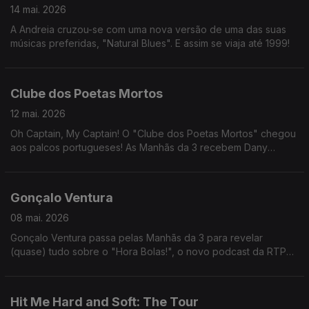
14 mai. 2026
A Andreia cruzou-se com uma nova versão de uma das suas
músicas preferidas, "Natural Blues". E assim se viaja até 1999!
Clube dos Poetas Mortos
12 mai. 2026
Oh Captain, My Captain! O "Clube dos Poetas Mortos" chegou
aos palcos portugueses! As Manhãs da 3 recebem Dany
Duarte, João Maria Cardoso, Diogo Fernandes e Rafael Leitão.
Gonçalo Ventura
08 mai. 2026
Gonçalo Ventura passa pelas Manhãs da 3 para revelar
(quase) tudo sobre o "Hora Bolas!", o novo podcast da RTP
Antena 1 em parceria com a RTP Notícias que promete dar
espaço aos protagonistas do desporto português.
Hit Me Hard and Soft: The Tour