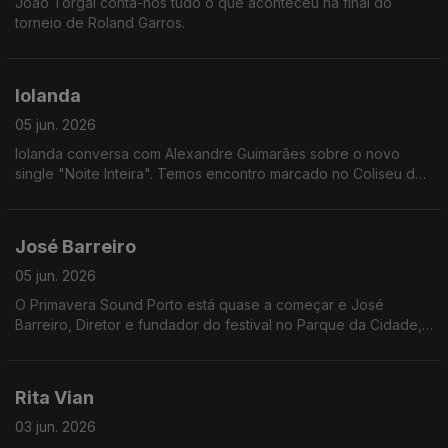
João Torgal conta-nos tudo o que aconteceu na final do
torneio de Roland Garros.
Iolanda
05 jun. 2026
Iolanda conversa com Alexandre Guimarães sobre o novo
single "Noite Inteira". Temos encontro marcado no Coliseu dos
Recreios em dezembro!
José Barreiro
05 jun. 2026
O Primavera Sound Porto está quase a começar e José
Barreiro, Diretor e fundador do festival no Parque da Cidade,
revela o que podemos esperar da edição deste ano.
Rita Vian
03 jun. 2026