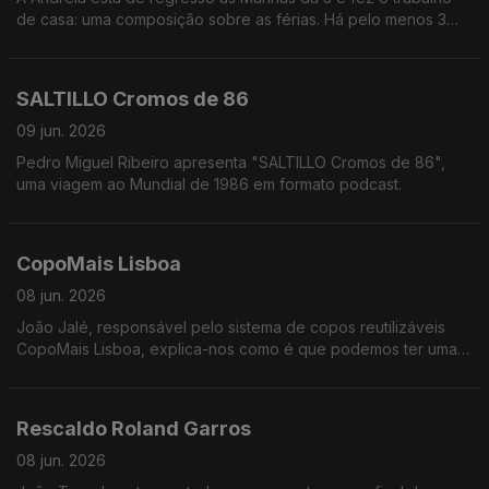
de casa: uma composição sobre as férias. Há pelo menos 3
piadas secas (3 a mais do que gostariamos).
Ah, que saudades!
SALTILLO Cromos de 86
09 jun. 2026
Pedro Miguel Ribeiro apresenta "SALTILLO Cromos de 86",
uma viagem ao Mundial de 1986 em formato podcast.
CopoMais Lisboa
08 jun. 2026
João Jalé, responsável pelo sistema de copos reutilizáveis
CopoMais Lisboa, explica-nos como é que podemos ter uma
cidade mais limpa e amiga do ambiente de forma muito fácil.
Rescaldo Roland Garros
08 jun. 2026