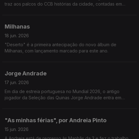
traz aos palcos do CCB histórias da cidade, contadas em
tempo real pelos seus protagonistas. Catarina Carvalho e João
Paulo contam-nos mais.
Milhanas
18 jun. 2026
"Deserto" é a primeira antecipação do novo álbum de
Milhanas, com lançamento marcado para este ano.
Jorge Andrade
17 jun. 2026
Em dia de estreia portuguesa no Mundial 2026, o antigo
jogador da Seleção das Quinas Jorge Andrade entra em
campo nas Manhãs da 3!
"As minhas férias", por Andreia Pinto
15 jun. 2026
A Andreia está de regresso às Manhãs da 3 e fez o trabalho