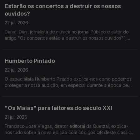
Estarão os concertos a destruir os nossos
ouvidos?
22 jul. 2026
Daniel Dias, jornalista de música no jornal Público e autor do
artigo "Os concertos estão a destruir os nossos ouvidos?",
fala-nos sobre a sua pesquisa no que diz respeito à cultura de
não proteção auditiva.
Humberto Pintado
22 jul. 2026
O especialista Humberto Pintado explica-nos como podemos
proteger a nossa audição, em especial durante a época de
festivais de verão.
"Os Maias" para leitores do século XXI
21 jul. 2026
Francisco José Viegas, diretor editoral da Quetzal, explica-
nos tudo sobre a nova edição com códigos QR deste clássico
de Eça de Queirós.