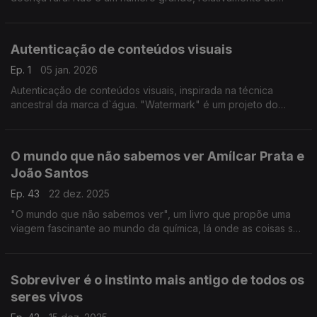
número de habitantes do planeta. Por isso, também são
conhecidas como doenças órfãs com menos investigação.
Autenticação de conteúdos visuais
Ep. 1
05 jan. 2026
Autenticação de conteúdos visuais, inspirada na técnica
ancestral da marca d`água. "Watermark" é um projeto do
investigador João Neves, da Universidade da Beira Interior.
O mundo que não sabemos ver Amílcar Prata e
João Santos
Ep. 43
22 dez. 2025
"O mundo que não sabemos ver", um livro que propõe uma
viagem fascinante ao mundo da química, lá onde as coisas se
tocam, se transformam ou se desfazem, escrevem Amílcar
Duque Prata e João Afonso Santos, ....
Sobreviver é o instinto mais antigo de todos os
seres vivos