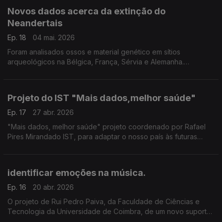
Novos dados acerca da extinção do
Neandertais
Ep. 18
04 mai. 2026
Foram analisados ossos e material genético em sítios
arqueológicos na Bélgica, França, Sérvia e Alemanha.
Ricardo Miguel Godinho, paleoantropólogo da Universidade
do Algarve participou na investigação
Projeto do IST "Mais dados,melhor saúde"
Ep. 17
27 abr. 2026
"Mais dados, melhor saúde" projeto coordenado por Rafael
Pires Mirandado IST, para adaptar o nosso país às futuras
regras do Espaço Europeu de Dados de Saúde ...
identificar emoções na música.
Ep. 16
20 abr. 2026
O projeto de Rui Pedro Paiva, da Faculdade de Ciências e
Tecnologia da Universidade de Coimbra, de um novo suporte
tecnológico capaz de identificar emoções na música, já está