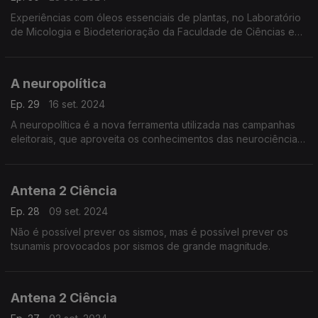
Experiências com óleos essenciais de plantas, no Laboratório
de Micologia e Biodeterioração da Faculdade de Ciências e
Tecnologia da Universidade de Coimbra, para eliminar as
contaminações fúngicas no património museológ
A neuropolítica
Ep. 29
16 set. 2024
A neuropolítica é a nova ferramenta utilizada nas campanhas
eleitorais, que aproveita os conhecimentos das neurociências
sobre o funcionamento do cérebro na escolha das palavras
chave dos discursos políticos.
Antena 2 Ciência
Ep. 28
09 set. 2024
Não é possível prever os sismos, mas é possível prever os
tsunamis provocados por sismos de grande magnitude.
Antena 2 Ciência