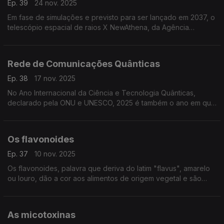
Ep. 39
24 nov. 2025
Em fase de simulações e previsto para ser lançado em 2037, o
telescópio espacial de raios X NewAthena, da Agência
Espacial Europeia (ESA), vai conseguir detetar buracos negros
supermassivos ...
Rede de Comunicações Quânticas
Ep. 38
17 nov. 2025
No Ano Internacional da Ciência e Tecnologia Quânticas,
declarado pela ONU e UNESCO, 2025 é também o ano em que
se começa a instalar em Portugal uma Rede de Comunicações
Quânticas, capaz de otimizar redes nacionais ...
Os flavonoides
Ep. 37
10 nov. 2025
Os flavonoides, palavra que deriva do latim "flavus", amarelo
ou louro, dão a cor aos alimentos de origem vegetal e são
poderosos compostos bioativos com propriedades capazes
de prevenir uma série de doenças graves. ..
As micotoxinas