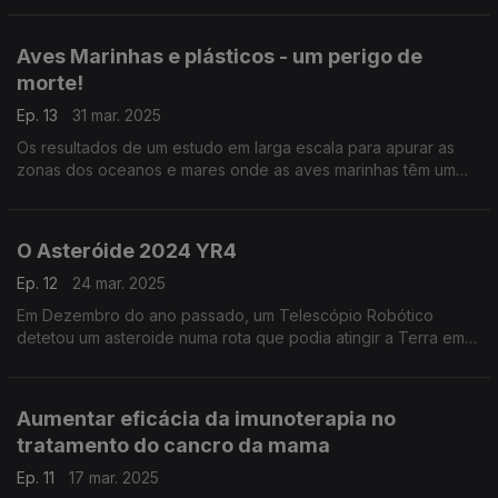
Aves Marinhas e plásticos - um perigo de
morte!
Ep. 13
31 mar. 2025
Os resultados de um estudo em larga escala para apurar as
zonas dos oceanos e mares onde as aves marinhas têm um
risco acrescido de encontrar plástico...
O Asteróide 2024 YR4
Ep. 12
24 mar. 2025
Em Dezembro do ano passado, um Telescópio Robótico
detetou um asteroide numa rota que podia atingir a Terra em
2032... e soaram os alarmes junto da comunidade científica,
como nos conta o astrofísico Pedro Machado, em An
Aumentar eficácia da imunoterapia no
tratamento do cancro da mama
Ep. 11
17 mar. 2025