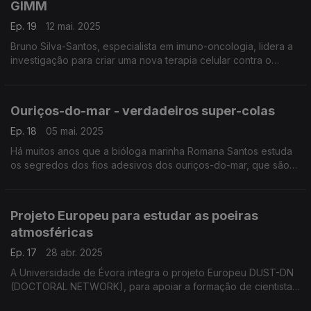
GIMM
Ep. 19
12 mai. 2025
Bruno Silva-Santos, especialista em imuno-oncologia, lidera a
investigação para criar uma nova terapia celular contra o
cancro colorretal, o tipo com mais incidência em Portugal e a
segunda causa de morte por cancro.
Ouriços-do-mar - verdadeiros super-colas
Ep. 18
05 mai. 2025
Há muitos anos que a bióloga marinha Romana Santos estuda
os segredos dos fios adesivos dos ouriços-do-mar, que são
verdadeiros super-colas. ...
Projeto Europeu para estudar as poeiras
atmosféricas
Ep. 17
28 abr. 2025
A Universidade de Évora integra o projeto Europeu DUST-DN
(DOCTORAL NETWORK), para apoiar a formação de cientistas
especializados no conhecimento das partículas das poeiras