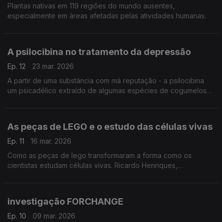
Plantas nativas em 119 regiões do mundo ausentes,
especialmente em áreas afetadas pelas atividades humanas.
A psilocibina no tratamento da depressão
Ep. 12
23 mar. 2026
A partir de uma substância com má reputação - a psilocibina
um psicadélico extraído de algumas espécies de cogumelos
"mágicos" - Nuno Dinis Alves, neurocientista da Universidade
do Minho prossegue experiências ...
As peças de LEGO e o estudo das células vivas
Ep. 11
16 mar. 2026
Como as peças de lego transformaram a forma como os
cientistas estudam células vivas. Ricardo Henriques,
investigador do ITQB explica
investigação FORCHANGE
Ep. 10
09 mar. 2026