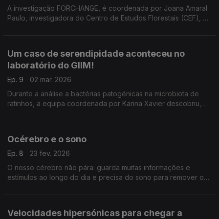
A investigação FORCHANGE, é coordenada por Joana Amaral
Paulo, investigadora do Centro de Estudos Florestais (CEF), do
Instituto Superior de Agronomia (ISA). ...
Um caso de serendipidade aconteceu no
laboratório do GIIM!
Ep. 9
02 mar. 2026
Durante a análise a bactérias patogénicas na microbiota de
ratinhos, a equipa coordenada por Karina Xavier descobriu,
por acaso, uma bactéria diferente dos seus parentes de má
fama, ,,,
Océrebro e o sono
Ep. 8
23 fev. 2026
O nosso cérebro não pára: guarda muitas informações e
estímulos ao longo do dia e precisa do sono para remover o
que não é essencial. Quando o sono é pouco esta limpeza
não é feita e a atividade cerebral não normaliza.
Velocidades hipersónicas para chegar a