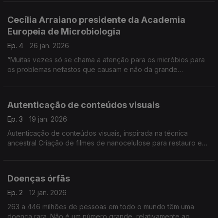
da Universidade do Algarve, coordena o projeto TOX-IN-Col
...
Cecília Arraiano presidente da Academia
Europeia de Microbiologia
Ep. 4
26 jan. 2026
“Muitas vezes só se chama a atenção para os micróbios para
os problemas nefastos que causam e não da grande
importância que têm para o mundo em geral, porque são tão
importantes para a nossa sobrevivênia",
Autenticação de conteúdos visuais
Ep. 3
19 jan. 2026
Autenticação de conteúdos visuais, inspirada na técnica
ancestral Criação de filmes de nanocelulose para restauro e
conservação de documentos históricos em papel. ...
Doenças órfãs
Ep. 2
12 jan. 2026
263 a 446 milhões de pessoas em todo o mundo têm uma
doença rara. Não é um número grande, relativamente ao