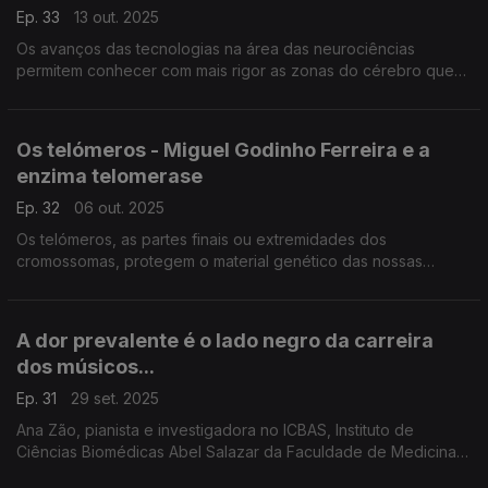
Ep. 33
13 out. 2025
Os avanços das tecnologias na área das neurociências
permitem conhecer com mais rigor as zonas do cérebro que
são ativadas quando somos expostos a campanhas políticas e
é usada como uma ferramenta no jogo político: o nov
Os telómeros - Miguel Godinho Ferreira e a
enzima telomerase
Ep. 32
06 out. 2025
Os telómeros, as partes finais ou extremidades dos
cromossomas, protegem o material genético das nossas
células, mas vão encurtando ao longo da vida sendo a causa
de envelhecimento. ...
A dor prevalente é o lado negro da carreira
dos músicos...
Ep. 31
29 set. 2025
Ana Zão, pianista e investigadora no ICBAS, Instituto de
Ciências Biomédicas Abel Salazar da Faculdade de Medicina
da Faculdade do Porto, é médica especialista na área das