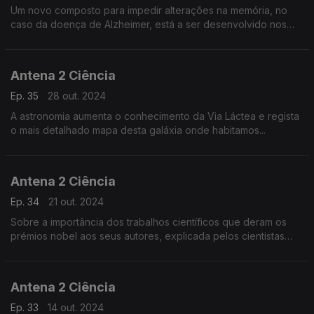
Um novo composto para impedir alterações na memória, no
caso da doença de Alzheimer, está a ser desenvolvido nos
laboratórios da Faculdade de Medicina da Universidade de
Lisboa e revela grande potencial terapêutico na pr
Antena 2 Ciência
Ep. 35
28 out. 2024
A astronomia aumenta o conhecimento da Via Láctea e regista
o mais detalhado mapa desta galáxia onde habitamos...
Antena 2 Ciência
Ep. 34
21 out. 2024
Sobre a importância dos trabalhos científicos que deram os
prémios nobel aos seus autores, explicada pelos cientistas
portugueses Cecília Arraiano, Mário Figueiredo e Carlos
Geraldes.
Antena 2 Ciência
Ep. 33
14 out. 2024