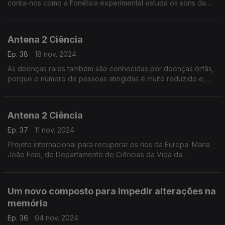
conta-nos como a Fonética experimental estuda os sons da
fala recorrendo a instrumentos científicos e as suas valiosas
aplicações em algumas áreas da medicina, na aeronáutica civil
e militar ou na produção da voz por máquinas.
Antena 2 Ciência
Ep. 38
18 nov. 2024
As doenças raras também são conhecidas por doenças órfãs,
porque o número de pessoas atingidas é muito reduzido e,
por isso, não são tão estudadas.
Antena 2 Ciência
Ep. 37
11 nov. 2024
Projeto internacional para recuperar os rios da Europa. Maria
João Feio, do Departamento de Ciências da Vida da
Universidade de Coimbra, é uma das investigadoras do
projeto que pretende restaurar a qualidade ecológica de
Um novo composto para impedir alterações na
memória
Ep. 36
04 nov. 2024