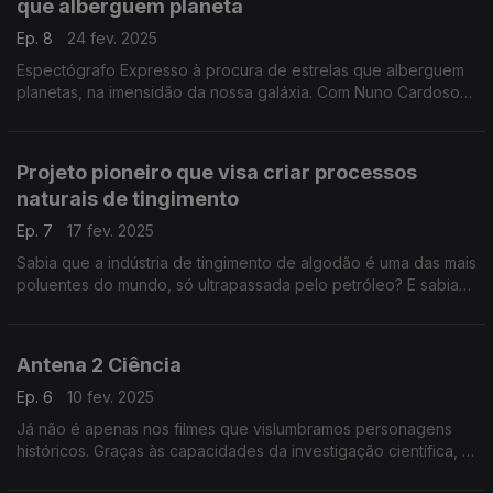
que alberguem planeta
Ep. 8
24 fev. 2025
Espectógrafo Expresso à procura de estrelas que alberguem
planetas, na imensidão da nossa galáxia. Com Nuno Cardoso
Santos, um dos investigadores que fazem parte da equipa
internacional que, recentemente, obteve dados ..
Projeto pioneiro que visa criar processos
naturais de tingimento
Ep. 7
17 fev. 2025
Sabia que a indústria de tingimento de algodão é uma das mais
poluentes do mundo, só ultrapassada pelo petróleo? E sabia
que os rios perto destas indústrias, por exemplo na Índia, ....
Antena 2 Ciência
Ep. 6
10 fev. 2025
Já não é apenas nos filmes que vislumbramos personagens
históricos. Graças às capacidades da investigação científica, já
é possível reconstituir com fidelidade rostos há muito