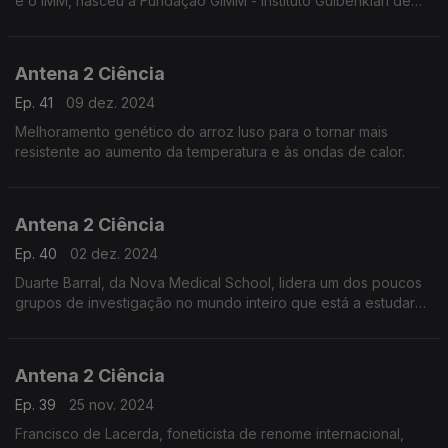
e o IMM, nasceu a Fundação GIMM - Instituto Gulbenkian de
Medicina Mole
Antena 2 Ciência
Ep. 41
09 dez. 2024
Melhoramento genético do arroz luso para o tornar mais
resistente ao aumento da temperatura e às ondas de calor.
Antena 2 Ciência
Ep. 40
02 dez. 2024
Duarte Barral, da Nova Medical School, lidera um dos poucos
grupos de investigação no mundo inteiro que está a estudar
os mecanismos moleculares que produzem e acumulam a
melanina nas células, com o objetivo de poder aumentar a sua
capacidade de proteção natural da pele.
Antena 2 Ciência
Ep. 39
25 nov. 2024
Francisco de Lacerda, foneticista de renome internacional,