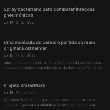
minerais atmosféricas e ...
Spray bacteriano para combater infeções
pneumónicas
Ep. 16
21 abr. 2025
Uma molécula do cérebro partida ao meio
originará Alzheimer
Ep. 15
14 abr. 2025
Uma molécula do cérebro, literalmente partida ao meio, é uma
causa dos distúrbios característicos da doença de Alzheimer,
descoberta da equipa de Maria José, do Instituto de
Farmacologia e Neurociências da FMUL.
Projeto WaterMark
Ep. 14
07 abr. 2025
O projeto WaterMark inspira-se na técnica ancestral das
marcas d'água para a autenticação de documentos, mas,
neste caso, com o objetivo de proteger conteúdos visuais.