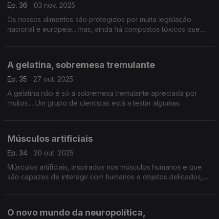
Ep. 36
03 nov. 2025
Os nossos alimentos são protegidos por muita legislação
nacional e europeia... mas, ainda há compostos tóxicos que
desafiam este controlo, como as micotoxinas (palavra que
deriva de fungos venenosos)
A gelatina, sobremesa tremulante
Ep. 35
27 out. 2025
A gelatina não é só a sobremesa tremulante apreciada por
muitos… Um grupo de cientistas está a testar algumas
propriedades únicas desta proteína, para criar selos de
autenticidade não-clonáveis,
Músculos artificiais
Ep. 34
20 out. 2025
Músculos artificiais, inspirados nos músculos humanos e que
são capazes de interagir com humanos e objetos delicados,
estão a ser desenvolvidos no Centro de Engenharia Mecânica,
Materiais e Processos ...
O novo mundo da neuropolítica,