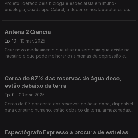
Projeto liderado pela bióloga e especialista em imuno-
oncologia, Guadalupe Cabral, a decorrer nos laboratórios da
Nova Medical School, ...
Antena 2 Ciência
Ep. 10
10 mar. 2025
Criar novo medicamento que atue na serotonia que existe no
intestino e que pode melhorar os sintomas da depressão e
ansiedade.
Cerca de 97% das reservas de água doce,
estão debaixo da terra
Ep. 9
03 mar. 2025
Cerca de 97 por cento das reservas de água doce, disponível
para consumo humano, estão debaixo da terra, armazenadas
em aquíferos. A qualidade destas águas subterrâneas é
garantida por comunidades de organismos, ...
Espectógrafo Expresso à procura de estrelas