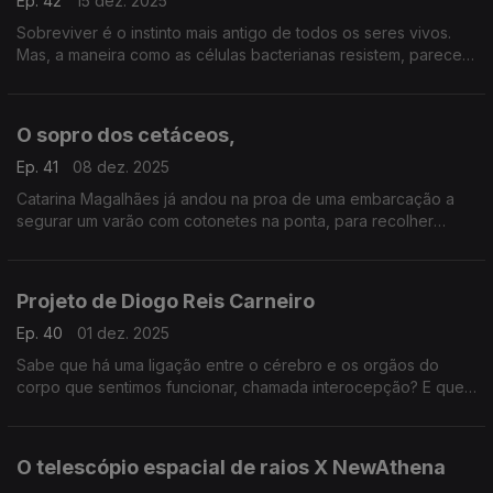
Ep. 42
15 dez. 2025
Sobreviver é o instinto mais antigo de todos os seres vivos.
Mas, a maneira como as células bacterianas resistem, parece
um guião de ficção científica! ...
O sopro dos cetáceos,
Ep. 41
08 dez. 2025
Catarina Magalhães já andou na proa de uma embarcação a
segurar um varão com cotonetes na ponta, para recolher
amostras microbianas do sopro das baleias. Agora, usam os
drones ...
Projeto de Diogo Reis Carneiro
Ep. 40
01 dez. 2025
Sabe que há uma ligação entre o cérebro e os orgãos do
corpo que sentimos funcionar, chamada interocepção? E que
fica afetada na doença de Parkinson?
O telescópio espacial de raios X NewAthena