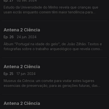
Ep. 27
02 set. 2024
Estudo da Universidade do Minho revela que crianças que
usam ecrãs enquanto comem têm maior tendência para
ficarem obesas.
Antena 2 Ciência
Ep. 26
24 jun. 2024
Álbum "Portugal na idade do gelo", de João Zilhão. Textos e
fotografias sobre o trabalho arqueológico que revela como
viviam os nossos antepassados durante o período conhecido
como idade do gelo"
Antena 2 Ciência
Ep. 25
17 jun. 2024
Museus da Ciência: um convite para visitar estes lugares
essenciais de preservação, para as gerações futuras, das
evidências materiais da ciência e da investigação em Portugal.
Antena 2 Ciência