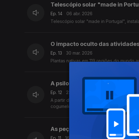
Telescópio solar "made in Portu
Ep. 14
06 abr. 2026
Telescópio solar "made in Portugal", insta
O impacto oculto das atividade
Ep. 13
30 mar. 2026
Plantas nativas em 119 regiões do mundo a
A psilocibina no tratamento da
Ep. 12
23 mar. 2026
A partir de uma substância com má reputaç
As peças de LEGO e o estudo da
Ep. 11
16 mar. 2026