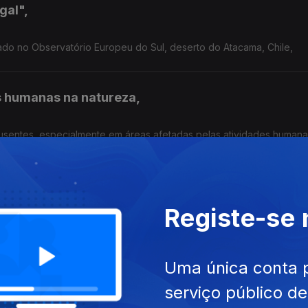
gal",
lado no Observatório Europeu do Sul, deserto do Atacama, Chile,
s humanas na natureza,
usentes, especialmente em áreas afetadas pelas atividades humana
 depressão
Registe-se
ão - a psilocibina um psicadélico extraído de algumas espécies de
cogumelos "mágicos" - Nuno Dinis Alves, neurocientista da Universidade do Minho prossegue experiências ...
Uma única conta 
s células vivas
serviço público d