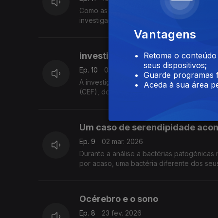
Como as peças de lego transformaram a for
investigador do ITQB explica
Vantagens
investigação FORCHANGE
Retome o conteúdo a
seus dispositivos;
Ep. 10
09 mar. 2026
Guarde programas f
A investigação FORCHANGE, é coordenada p
Aceda à sua área pe
(CEF), do Instituto Superior de Agronomia (IS
Um caso de serendipidade acont
Ep. 9
02 mar. 2026
Durante a análise a bactérias patogénicas 
por acaso, uma bactéria diferente dos seus
Océrebro e o sono
Ep. 8
23 fev. 2026