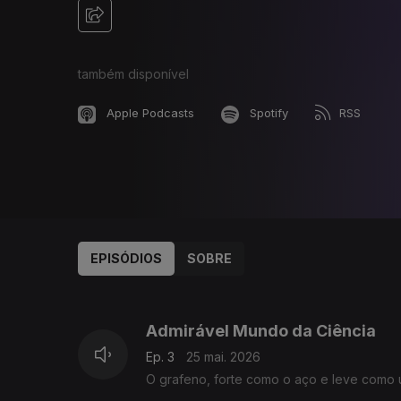
também disponível
Apple Podcasts
Spotify
RSS
EPISÓDIOS
SOBRE
913643
894676
875273
Admirável Mundo da Ciência
Ep. 3
25 mai. 2026
O grafeno, forte como o aço e leve como u