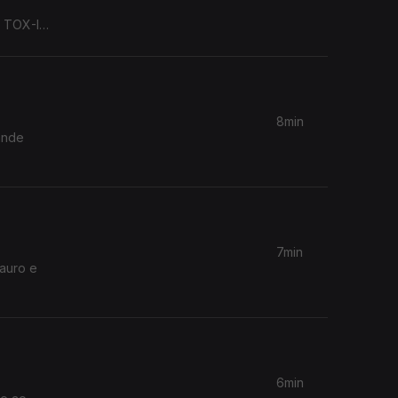
o TOX-IN-
8min
ande
7min
6min