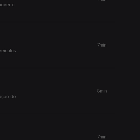
mover o
7min
veículos
8min
7min