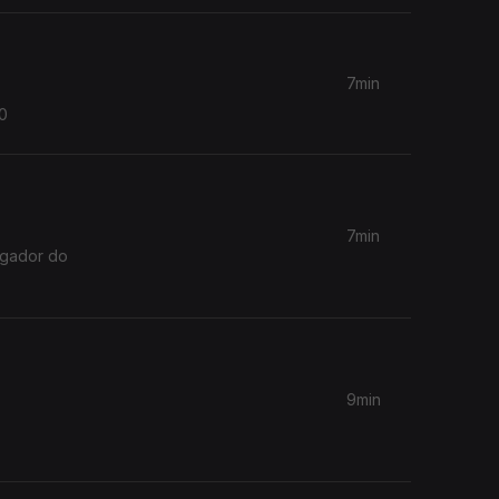
7min
20
7min
igador do
9min