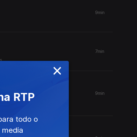
9min
7min
s.
×
 na RTP
9min
para todo o
e media