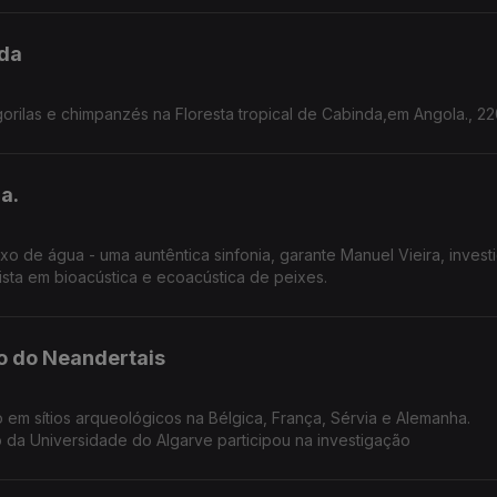
nda
gorilas e chimpanzés na Floresta tropical de Cabinda,em Angola., 2
a.
 de água - uma auntêntica sinfonia, garante Manuel Vieira, invest
sta em bioacústica e ecoacústica de peixes.
o do Neandertais
 em sítios arqueológicos na Bélgica, França, Sérvia e Alemanha.
 da Universidade do Algarve participou na investigação