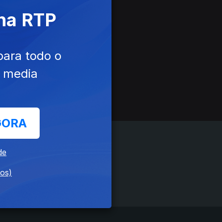
 na RTP
para todo o
e media
GORA
de
dos)