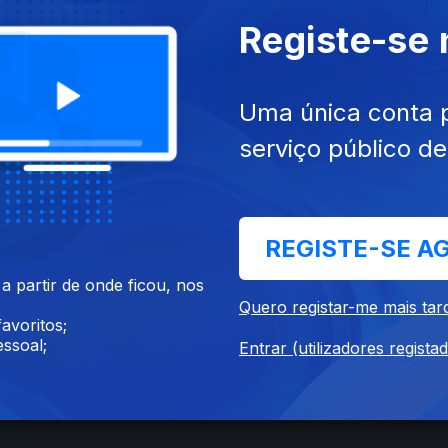
Registe-se
Uma única conta 
serviço público d
REGISTE-SE A
Instale a aplicação
RTP Play
 partir de onde ficou, nos
Quero registar-me mais tar
avoritos;
ssoal;
Entrar (utilizadores regista
Disponível para iOS, Android, Apple TV, Android TV e CarPlay