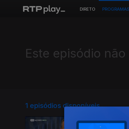
DIRETO
PROGRAMA
Este episódio não
1
episódios disponíveis
501705