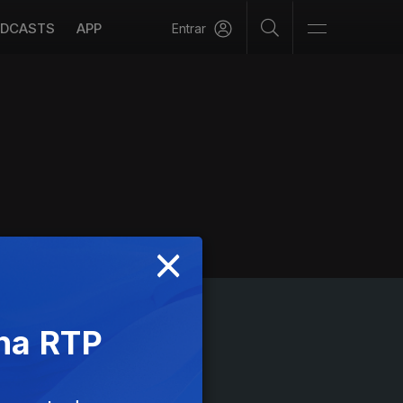
DCASTS
APP
Entrar
×
 na RTP