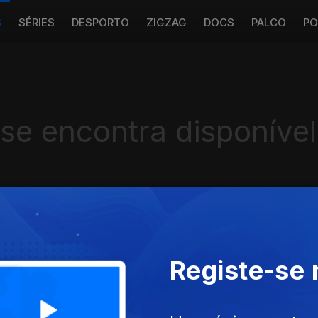
S
SÉRIES
DESPORTO
ZIGZAG
DOCS
PALCO
PO
 se encontra disponível
Instale a aplicação
RTP Play
Registe-se
Disponível para iOS, Android, Apple TV, Android TV e CarPlay