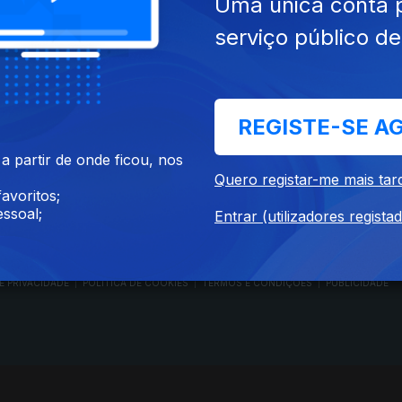
Uma única conta 
serviço público d
RTP PLAY
CONTACTOS
REGISTE-SE A
O
EM DIRETO
PROVEDORA DO
ÃO
REVER PROGRAMAS
TELESPECTADOR
 partir de onde ficou, nos
PROVEDORA DO OU
Quero registar-me mais tar
CONCURSOS
UIVOS
ACESSIBILIDADES
avoritos;
PERGUNTAS FREQUENTES
NA
SATÉLITES
ssoal;
Entrar (utilizadores regista
CONTACTOS
E PRIVACIDADE
POLÍTICA DE COOKIES
TERMOS E CONDIÇÕES
PUBLICIDADE
|
|
|