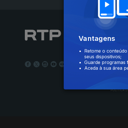
NOTÍCIAS
Vantagens
DESPORT
TELEVIS
Retome o conteúdo a
RÁDIO
seus dispositivos;
RTP ARQ
Guarde programas f
RTP ENSI
Aceda à sua área pe
POLÍTICA D