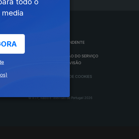
para todo o
e media
A EMPRESA
GORA
CONSELHO GERAL INDEPENDENTE
CONSELHO DE OPINIÃO
VINTE
CONTRATO DE CONCESSÃO DO SERVIÇO
de
PÚBLICO DE RÁDIO E TELEVISÃO
RGPD
dos)
GESTÃO DAS DEFINIÇÕES DE COOKIES
© RTP, Rádio e Televisão de Portugal 2026