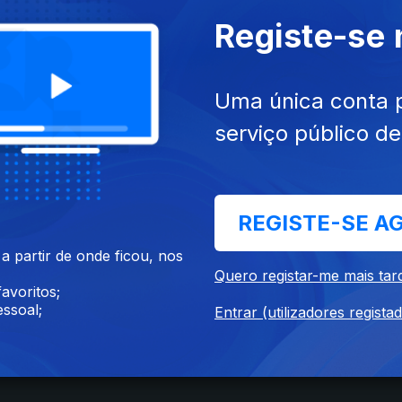
Registe-se
Uma única conta 
serviço público d
REGISTE-SE A
Instale a aplicação
RTP Play
 partir de onde ficou, nos
Quero registar-me mais tar
avoritos;
ssoal;
Entrar (utilizadores regista
Disponível para iOS, Android, Apple TV, Android TV e CarPlay