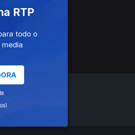
 na RTP
para todo o
e media
GORA
de
dos)