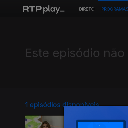
DIRETO
PROGRAMA
Este episódio não
1
episódios disponíveis
511422