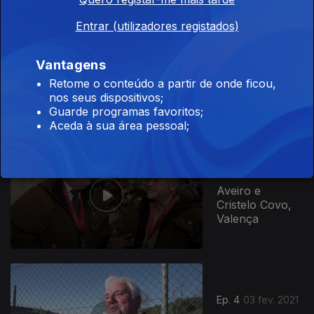
Entrar (utilizadores registados)
Ep. 1
09 abr. 2023
Vantagens
Aveiro e
Cristelo Covo,
Retome o conteúdo a partir de onde ficou,
Valença
nos seus dispositivos;
Guarde programas favoritos;
Aceda à sua área pessoal;
Ep. 1
09 abr. 2022
Aveiro e
Cristelo Covo,
Valença
Ep. 4
03 fev. 2021