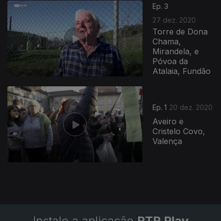
513361
Ep. 3
27 dez. 2020
Torre de Dona
Chama,
Mirandela, e
Póvoa da
Atalaia, Fundão
Ep. 1
20 dez. 2020
Aveiro e
Cristelo Covo,
Valença
Instale a aplicação
RTP Play