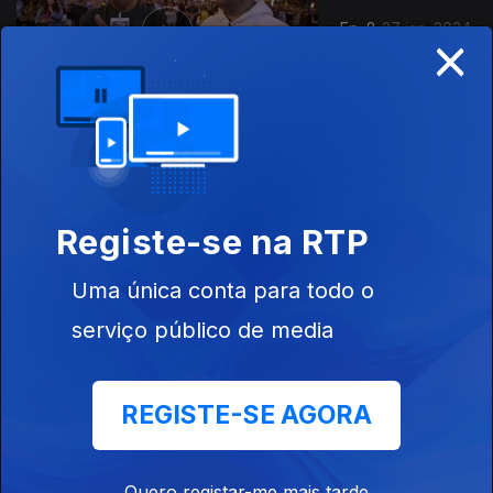
Ep. 8
27 jan. 2024
×
Ep. 7
20 jan. 2024
Registe-se na RTP
Uma única conta para todo o
serviço público de media
REGISTE-SE AGORA
Ep. 6
13 jan. 2024
Quero registar-me mais tarde