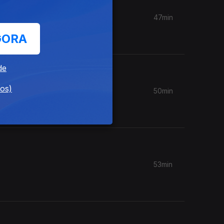
47min
bra os 30
GORA
de
dos)
50min
ar o
53min