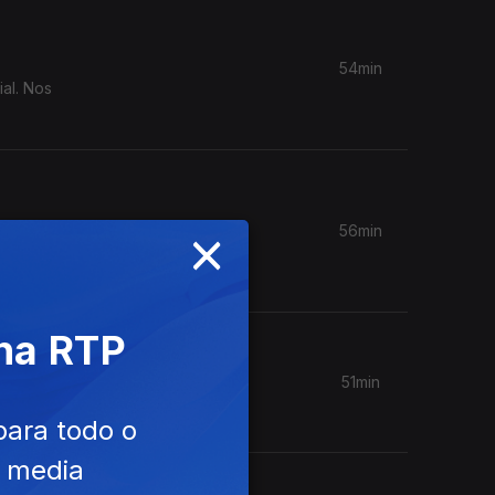
54min
al. Nos
×
56min
ísica com
 na RTP
51min
para todo o
e media