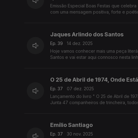
Emissão Especial Boas Festas que celebra 
com uma mensagem positiva, forte e poéti
Jaques Arlindo dos Santos
Ep. 39
14 dez. 2025
Hoje vamos conhecer mais uma peça literár
Santos e vai estar aqui connosco nesta lin
"Primos Como Irmãos"
O 25 de Abril de 1974, Onde Es
Ep. 37
07 dez. 2025
Lançamento do livro " O 25 de Abril de 1
Junta 47 companheiros de trincheira, todos
o que vem enriquecer sobremaneira o conh
Emílio Santiago
Ep. 37
30 nov. 2025