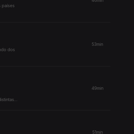
46min
s países
53min
indo dos
49min
stintas,
51min