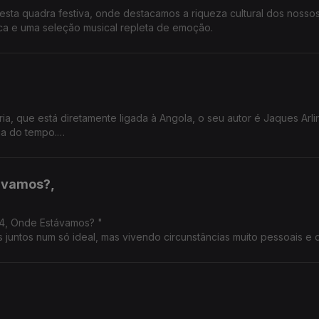
esta quadra festiva, onde destacamos a riqueza cultural dos nosso
ca e uma seleção musical repleta de emoção.
ia, que está diretamente ligada à Angola, o seu autor é Jaques Arl
ha do tempo.
távamos?,
974, Onde Estávamos? "
 juntos num só ideal, mas vivendo circunstâncias muito pessoais e di
ecimento sobre a data em diferentes geografias.