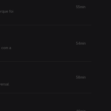
55min
rque foi
54min
o com a
58min
ersal.