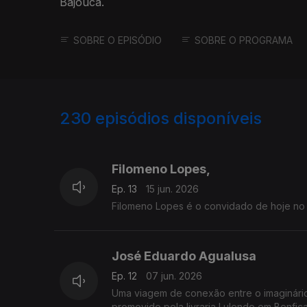
Bajouca.
SOBRE O EPISÓDIO
SOBRE O PROGRAMA
230
episódios disponíveis
916857
881207
845332
Filomeno Lopes,
Ep. 13
15 jun. 2026
Filomeno Lopes é o convidado de hoje no "
José Eduardo Agualusa
Ep. 12
07 jun. 2026
Uma viagem de conexão entre o imaginário
promovido pela livraria Lulendo em Benfica