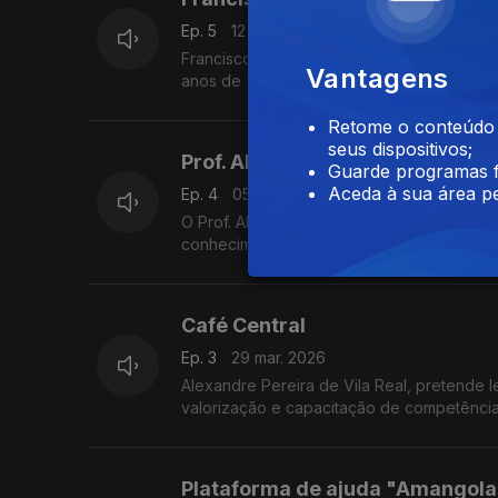
Ep. 5
12 abr. 2026
Francisco César Gonçalves, mais conhecid
Vantagens
anos de "Aos Vivos" o seu primeiro álbum.
Retome o conteúdo a
seus dispositivos;
Prof. Abreu Paxe
Guarde programas f
Aceda à sua área pe
Ep. 4
05 abr. 2026
O Prof. Abreu Paxe fala da construção de
conhecimento necessário para tal. que pass
Café Central
Ep. 3
29 mar. 2026
Alexandre Pereira de Vila Real, pretende l
valorização e capacitação de competênci
Plataforma de ajuda "Amangola