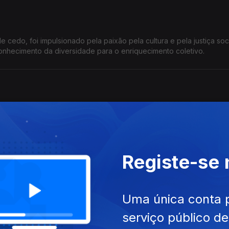
cedo, foi impulsionado pela paixão pela cultura e pela justiça soci
conhecimento da diversidade para o enriquecimento coletivo.
em Conceição no ano de 1951, sociólogo e professor de educação f
hou, tal como em Timor-Leste e Angola,
Registe-se
iferente da casa de Lisboa e da Casa do Algarve.
Uma única conta 
serviço público d