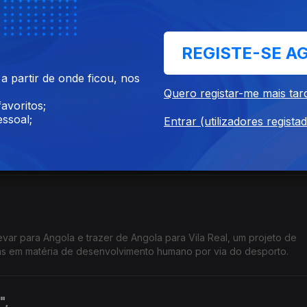
o por Chico César, é o convidado desta edição, uma vez que cele
REGISTE-SE A
 partir de onde ficou, nos
Quero registar-me mais tar
avoritos;
ssoal;
Entrar (utilizadores regista
 um modo angolano de fazer as coisas, e de como é possível alcanç
a pelas línguas africanas.
evar para Angola e trazer de Angola para Vila Real, um projeto de
as em matéria de desenvolvimento humano por via do desporto.
",