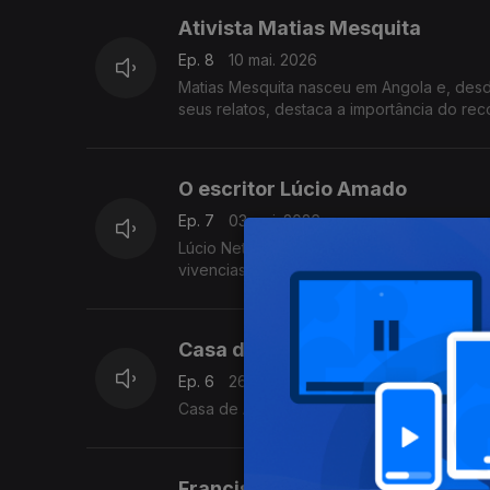
Ativista Matias Mesquita
Ep. 8
10 mai. 2026
Matias Mesquita nasceu em Angola e, desde 
seus relatos, destaca a importância do re
O escritor Lúcio Amado
Ep. 7
03 mai. 2026
Lúcio Neto Amado, filho de STP, nascido 
vivencias em Portugal onde viveu e trabal
Casa de Angola de Coimbra
Ep. 6
26 abr. 2026
Casa de Angola de Coimbra, um contexto d
Francisco César Gonçalves