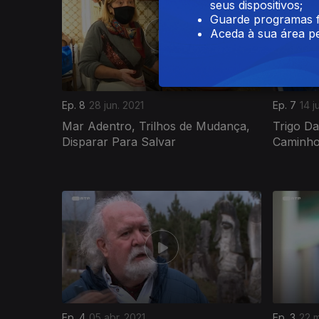
seus dispositivos;
Guarde programas f
Aceda à sua área pe
Ep. 8
28 jun. 2021
Ep. 7
14 j
Mar Adentro, Trilhos de Mudança,
Trigo Da
Disparar Para Salvar
Caminho
523074
Ep. 4
05 abr. 2021
Ep. 3
22 m