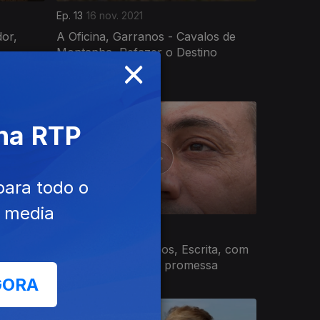
Ep. 13
16 nov. 2021
or,
A Oficina, Garranos - Cavalos de
Montanha, Refazer o Destino
×
 na RTP
para todo o
e media
Ep. 9
06 set. 2021
la, Em
Horta, os meus olhos, Escrita, com
 Arte
paixão, Uma jovem promessa
GORA