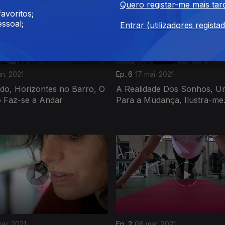
Quero registar-me mais tar
avoritos;
ssoal;
Entrar (utilizadores regista
un. 2021
Ep. 6
17 mai. 2021
do, Horizontes no Barro, O
A Realidade Dos Sonhos, Um
 Faz-se a Andar
Para a Mudança, Ilustra-me
ar. 2021
Ep. 2
08 mar. 2021