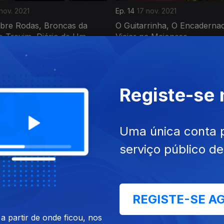
nov. 2021
Ep. 14
17 nov. 2021
bre Rodas, Broncas da
O Guitarrinha, O Encadernad
o Trevim, Diário de Um
Viajar na Maionese
ecido
Registe-se
Uma única conta 
serviço público d
out. 2021
Ep. 10
20 set. 2021
io, Sons de inclusão, Ti Rosa
O Mundo Cabe Numa Mochi
Nome das Plantas, Lixo com
REGISTE-SE A
 partir de onde ficou, nos