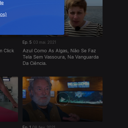
de
dos)
Ep. 5
03 mai. 2021
 Click
Azul Como As Algas, Não Se Faz
.
Tela Sem Vassoura, Na Vanguarda
Da Ciência.
Ep. 1
08 fev. 2021