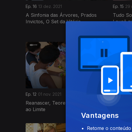
Ep. 16
13 dez. 2021
Ep. 15
29 
A Sinfonia das Árvores, Prados
Tudo So
Invictos, O Set da Vitória.
Lousã n
Desconh
Ep. 12
01 nov. 2021
Ep. 11
04 
Reanascer, Teorema de Aranda, Até
Equilíbr
ao Limite
Vantagens
541356
Retome o conteúdo a