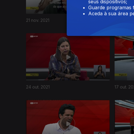
seus dispositivos;
Guarde programas f
Aceda à sua área pe
21 nov. 2021
14 nov. 2
558561
24 out. 2021
17 out. 20