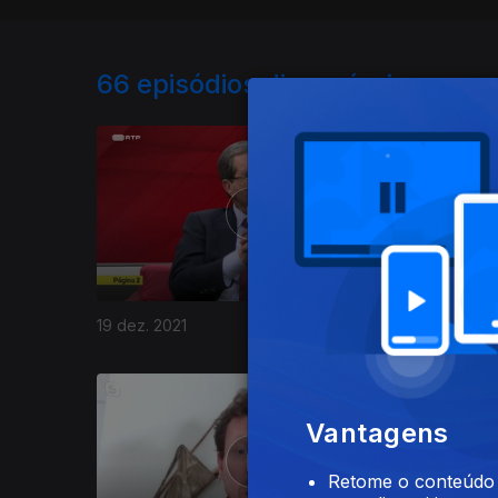
66
episódios disponíveis
19 dez. 2021
12 dez. 2
Vantagens
Retome o conteúdo a