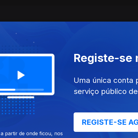
Registe-se
Uma única conta 
serviço público d
021
05 dez. 2021
REGISTE-SE A
 partir de onde ficou, nos