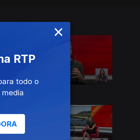
×
 na RTP
para todo o
e media
28 nov. 2021
GORA