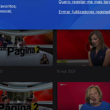
Quero registar-me mais tar
avoritos;
ssoal;
Entrar (utilizadores regista
021
07 nov. 2021
21
10 out. 2021