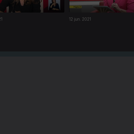
21
12 jun. 2021
Instale a aplicação
RTP Play
Disponível para iOS, Android, Apple TV, Android TV e CarPlay
RTP PLAY
CONTACTOS
O
EM DIRETO
PROVEDORA DO