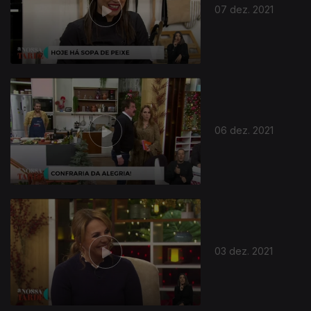
07 dez. 2021
06 dez. 2021
03 dez. 2021