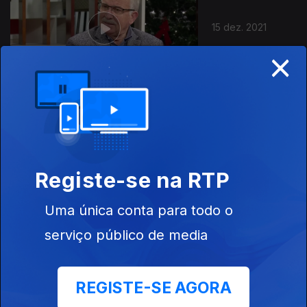
15 dez. 2021
×
14 dez. 2021
Registe-se na RTP
Uma única conta para todo o
serviço público de media
13 dez. 2021
REGISTE-SE AGORA