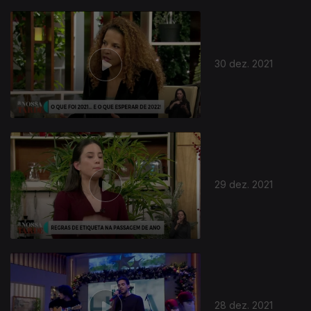
30 dez. 2021
29 dez. 2021
28 dez. 2021