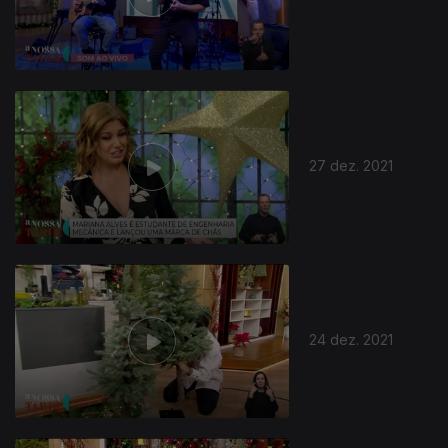
27 dez. 2021
24 dez. 2021