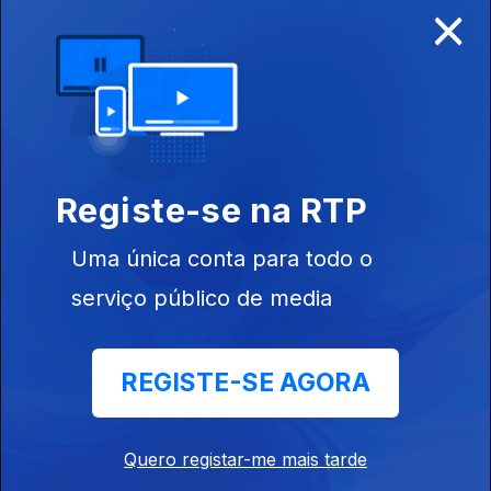
×
Disponível para iOS, Android, Apple TV, Android TV e
CarPlay
Registe-se na RTP
Uma única conta para todo o
serviço público de media
REGISTE-SE AGORA
NOTÍCIAS
DESPORTO
Quero registar-me mais tarde
TELEVISÃO