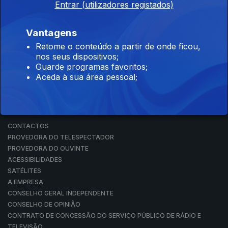
Entrar (utilizadores registados)
RÁDIO
RTP ARQUIVOS
RTP ENSINA
Vantagens
RTP PLAY
Retome o conteúdo a partir de onde ficou,
EM DIRETO
nos seus dispositivos;
REVER PROGRAMAS
Guarde programas favoritos;
Aceda à sua área pessoal;
CONCURSOS
PERGUNTAS FREQUENTES
CONTACTOS
CONTACTOS
PROVEDORA DO TELESPECTADOR
PROVEDORA DO OUVINTE
ACESSIBILIDADES
SATÉLITES
A EMPRESA
CONSELHO GERAL INDEPENDENTE
CONSELHO DE OPINIÃO
CONTRATO DE CONCESSÃO DO SERVIÇO PÚBLICO DE RÁDIO E
TELEVISÃO