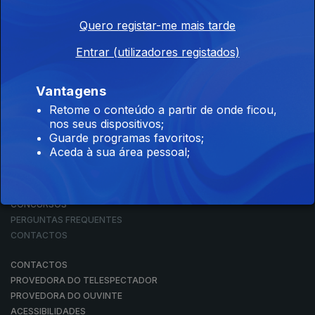
Quero registar-me mais tarde
Entrar (utilizadores registados)
NOTÍCIAS
DESPORTO
TELEVISÃO
Vantagens
RÁDIO
Retome o conteúdo a partir de onde ficou,
RTP ARQUIVOS
nos seus dispositivos;
RTP ENSINA
Guarde programas favoritos;
RTP PLAY
Aceda à sua área pessoal;
EM DIRETO
REVER PROGRAMAS
CONCURSOS
PERGUNTAS FREQUENTES
CONTACTOS
CONTACTOS
PROVEDORA DO TELESPECTADOR
PROVEDORA DO OUVINTE
ACESSIBILIDADES