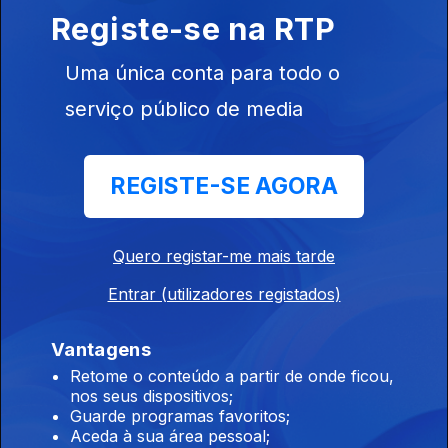
Registe-se na RTP
Ep. 33
24 set. 2021
Uma única conta para todo o
serviço público de media
REGISTE-SE AGORA
Ep. 32
17 set. 2021
Quero registar-me mais tarde
Entrar (utilizadores registados)
Vantagens
Retome o conteúdo a partir de onde ficou,
Ep. 31
30 jul. 2021
nos seus dispositivos;
Guarde programas favoritos;
Aceda à sua área pessoal;