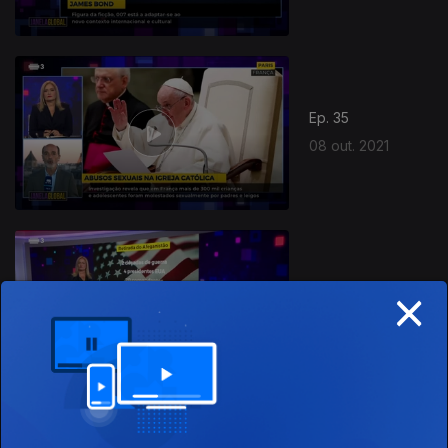
Ep. 35
08 out. 2021
×
Ep. 34
01 out. 2021