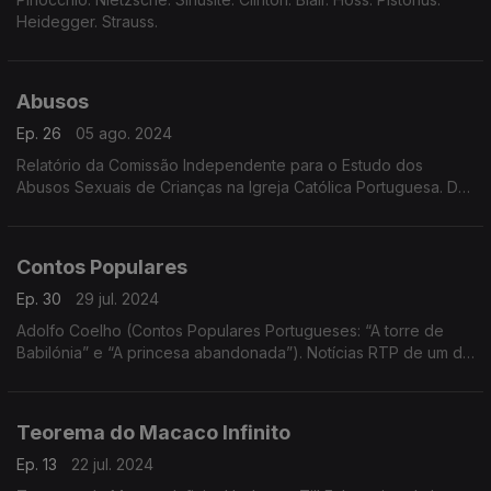
Heidegger. Strauss.
Abusos
Ep. 26
05 ago. 2024
Relatório da Comissão Independente para o Estudo dos
Abusos Sexuais de Crianças na Igreja Católica Portuguesa. Dar
Voz Ao Silêncio (extratos).
Contos Populares
Ep. 30
29 jul. 2024
Adolfo Coelho (Contos Populares Portugueses: “A torre de
Babilónia” e “A princesa abandonada”). Notícias RTP de um dia
em setembro.César Cui, Kae Tempest, Rimsky-Korsakov.
Contos Populares Portugueses
Teorema do Macaco Infinito
Ep. 13
22 jul. 2024