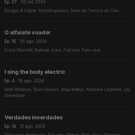
Ep. 27
02 set. 2024
Borges & Uqbar. Xenolinguística. Sons da Terra e do Céu.
O alfaiate voador
Ep. 16
26 ago. 2024
Franz Reichelt. Batman. Ícaro. Falcone. Pato-real.
I sing the body electric
Ep. 4
19 ago. 2024
Walt Whitman, Sten Hanson, Maja Ratkje, Machine Libertine, Lily
Greenham
Verdades inverdades
Ep. 14
12 ago. 2024
Pinocchio. Nietzsche. Sinusite. Clinton. Blair. Höss. Pistorius.