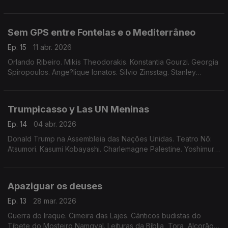
Sem GPS entre Fontelas e o Mediterrâneo
Ep. 15
11 abr. 2026
Orlando Ribeiro. Mikis Theodorakis. Konstantia Gourzi. Georgia
Spiropoulos. Ange?lique Ionatos. Silvio Zinsstag. Stanley
Lombardo.
Trumpicasso y Las UN Meninas
Ep. 14
04 abr. 2026
Donald Trump na Assembleia das Nações Unidas. Teatro Nô:
Atsumori. Kasumi Kobayashi. Charlemagne Palestine. Yoshimura
Gakujô & biwa.
Apaziguar os deuses
Ep. 13
28 mar. 2026
Guerra do Iraque. Cimeira das Lajes. Cânticos budistas do
Tibete do Mosteiro Namgyal. Leituras da Bíblia, Tora, Alcorão,