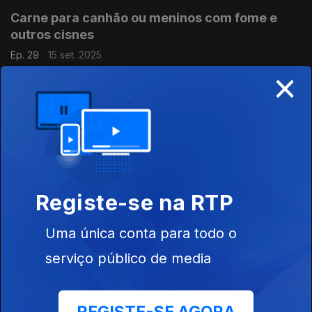
Carne para canhão ou meninos com fome e
outros cisnes
Ep. 29
15 set. 2025
×
Talhos. Tchaikovsky. Moda. Guerra. Paquímetros.
Há um palhaço que diz ai ai ai
Ep. 28
08 set. 2025
Há um muro intransponível.
Registe-se na RTP
ah ah machadinha
Uma única conta para todo o
Ep. 27
01 set. 2025
serviço público de media
Lumberjack Song. David Garland. Guilhotina.
Filmes Falados