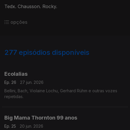
Tedx. Chausson. Rocky.
opções
277
episódios disponíveis
921505
902848
884398
856066
834781
816328
795978
778807
758215
Ecolalias
Ep. 26
27 jun. 2026
Bellini, Bach, Violaine Lochu, Gerhard Rühm e outras vozes
repetidas.
Big Mama Thornton 99 anos
Ep. 25
20 jun. 2026