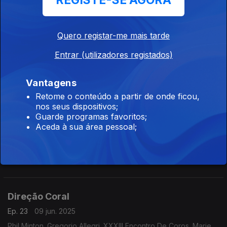
REGISTE-SE AGORA
Ep. 26
30 jun. 2025
Clara Rockmore, Sofia Gubaidulina, João César Monteiro
Quero registar-me mais tarde
Entrar (utilizadores registados)
Palmas e prémios, d’ouro e grandes
Ep. 25
23 jun. 2025
Vantagens
Cannes
Retome o conteúdo a partir de onde ficou,
nos seus dispositivos;
Guarde programas favoritos;
Aceda à sua área pessoal;
Rapsódia de Bolhas
Ep. 24
16 jun. 2025
Siamangos. PCNELIDD. bpNichol. Demetrio Stratos.
Direção Coral
Ep. 23
09 jun. 2025
Phil Minton. Gregorio Allegri. XXXIII Encontro De Coros. Marie