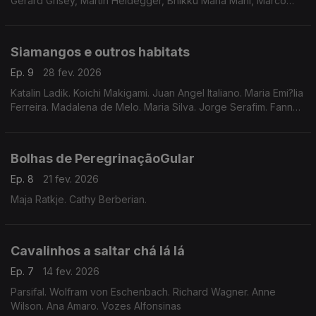
Gérard Grisey, Martin Heidegger, Bhikku Maha Mani, Marco
Casanova, Fausto Castilho, Franz Kafka, Luísa Lima.
Siamangos e outros habitats
Ep. 9
28 fev. 2026
Katalin Ladik. Koichi Makigami. Juan Angel Italiano. Maria Emi?lia
Ferreira. Madalena de Melo. Maria Silva. Jorge Serafim. Fanny
Fregni.
Bolhas de PeregrinaçãoGular
Ep. 8
21 fev. 2026
Maja Ratkje. Cathy Berberian.
Cavalinhos a saltar chá lá lá
Ep. 7
14 fev. 2026
Parsifal. Wolfram von Eschenbach. Richard Wagner. Anne
Wilson. Ana Amaro. Vozes Alfonsinas