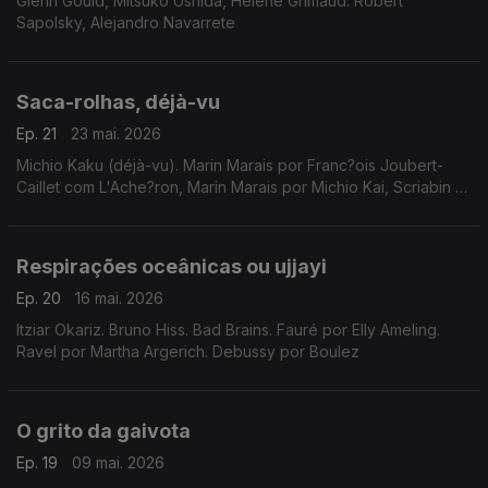
Glenn Gould, Mitsuko Ushida, Helène Grimaud. Robert
Sapolsky, Alejandro Navarrete
Saca-rolhas, déjà-vu
Ep. 21
23 mai. 2026
Michio Kaku (déjà-vu). Marin Marais por Franc?ois Joubert-
Caillet com L'Ache?ron, Marin Marais por Michio Kai, Scriabin (o
Divino Poema), Schubert (Rosamunde), Beethoven
(Ritterballett), Schoenberg (Gurrelieder), ...
Respirações oceânicas ou ujjayi
Ep. 20
16 mai. 2026
Itziar Okariz. Bruno Hiss. Bad Brains. Fauré por Elly Ameling.
Ravel por Martha Argerich. Debussy por Boulez
O grito da gaivota
Ep. 19
09 mai. 2026